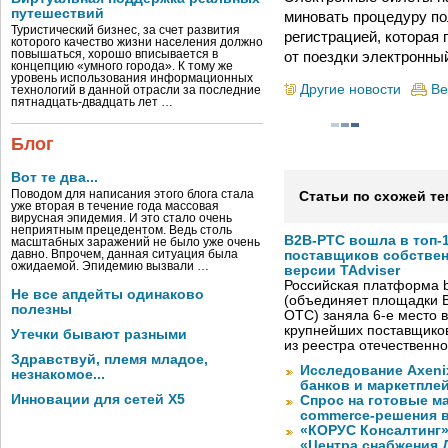
путешествий
миновать процедуру по
Туристический бизнес, за счет развития
регистрацией, которая 
которого качество жизни населения должно
от поездки электронный
повышаться, хорошо вписывается в
концепцию «умного города». К тому же
уровень использования информационных
Другие новости
Ве
технологий в данной отрасли за последние
пятнадцать-двадцать лет …
Блог
Вот те два...
Поводом для написания этого блога стала
Статьи по схожей те
уже вторая в течение года массовая
вирусная эпидемия. И это стало очень
неприятным прецедентом. Ведь столь
B2B-РТС вошла в топ-
масштабных заражений не было уже очень
давно. Впрочем, данная ситуация была
поставщиков собстве
ожидаемой. Эпидемию вызвали …
версии TAdviser
Российская платформа b
Не все апдейты одинаково
(объединяет площадки B
полезны
OTC) заняла 6-е место в
крупнейших поставщико
Утечки бывают разными
из реестра отечественн
Здравствуй, племя младое,
Исследование Axeni
незнакомое...
банков и маркетпле
Инновации для сетей X5
Спрос на готовые м
commerce-решения 
«КОРУС Консалтинг»
«Центра снабжения 