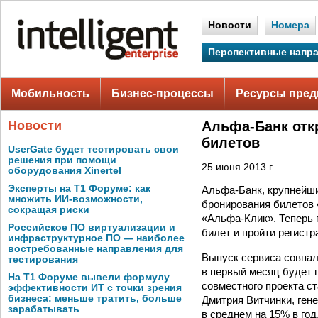
Новости
Номера
Перспективные напр
Мобильность
Бизнес-процессы
Ресурсы пред
Новости
Альфа-Банк отк
билетов
UserGate будет тестировать свои
решения при помощи
25 июня 2013 г.
оборудования Xinertel
Эксперты на Т1 Форуме: как
Альфа-Банк, крупнейши
множить ИИ-возможности,
бронирования билетов 
сокращая риски
«Альфа-Клик». Теперь
Российское ПО виртуализации и
билет и пройти регистр
инфраструктурное ПО — наиболее
востребованные направления для
Выпуск сервиса совпал
тестирования
в первый месяц будет 
На Т1 Форуме вывели формулу
совместного проекта с
эффективности ИТ с точки зрения
бизнеса: меньше тратить, больше
Дмитрия Витчинки, ген
зарабатывать
в среднем на 15% в год