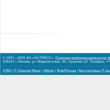
© 1997—2026 АО «СК ПРЕСС».
Политика конфиденциальности п
109147 г. Москва, ул. Марксистская, 34, строение 10. Телефон: +7
ITRN
|
IT Channel News
|
itWeek
|
Byte/Россия
|
Бестселлеры IT-ры