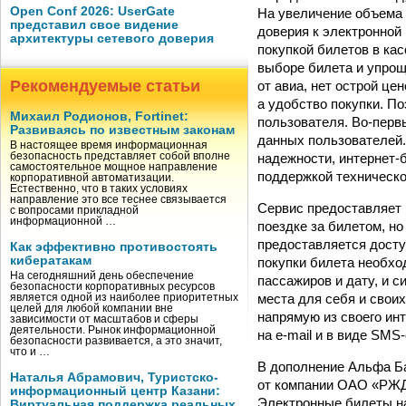
Open Conf 2026: UserGate
На увеличение объема 
представил свое видение
доверия к электронной
архитектуры сетевого доверия
покупкой билетов в кас
выборе билета и упрощ
Рекомендуемые статьи
от авиа, нет острой це
а удобство покупки. П
Михаил Родионов, Fortinet:
пользователя. Во-пер
Развиваясь по известным законам
данных пользователей. 
В настоящее время информационная
надежности, интернет-
безопасность представляет собой вполне
самостоятельное мощное направление
поддержкой техническо
корпоративной автоматизации.
Естественно, что в таких условиях
направление это все теснее связывается
Сервис предоставляет 
с вопросами прикладной
информационной …
поездке за билетом, н
предоставляется досту
Как эффективно противостоять
кибератакам
покупки билета необходи
На сегодняшний день обеспечение
пассажиров и дату, и 
безопасности корпоративных ресурсов
места для себя и свои
является одной из наиболее приоритетных
целей для любой компании вне
напрямую из своего ин
зависимости от масштабов и сферы
деятельности. Рынок информационной
на e-mail и в виде SM
безопасности развивается, а это значит,
что и …
В дополнение Альфа Ба
Наталья Абрамович, Туристско-
от компании ОАО «РЖД»
информационный центр Казани:
Электронные билеты на
Виртуальная поддержка реальных