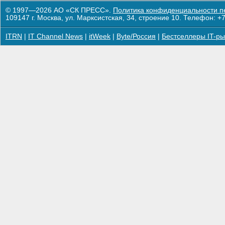
© 1997—2026 АО «СК ПРЕСС».
Политика конфиденциальности п
109147 г. Москва, ул. Марксистская, 34, строение 10. Телефон: +7
ITRN
|
IT Channel News
|
itWeek
|
Byte/Россия
|
Бестселлеры IT-ры