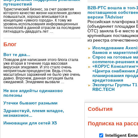
путешествий
B2B-РТС вошла в топ-
Туристический бизнес, за счет развития
поставщиков собстве
которого качество жизни населения должно
повышаться, хорошо вписывается в
версии TAdviser
концепцию «умного города». К тому же
Российская платформа b
уровень использования информационных
(объединяет площадки B
технологий в данной отрасли за последние
OTC) заняла 6-е место в
пятнадцать-двадцать лет …
крупнейших поставщико
из реестра отечественн
Блог
Исследование Axeni
банков и маркетпле
Вот те два...
Спрос на готовые м
Поводом для написания этого блога стала
commerce-решения 
уже вторая в течение года массовая
«КОРУС Консалтинг»
вирусная эпидемия. И это стало очень
«Центра снабжения 
неприятным прецедентом. Ведь столь
масштабных заражений не было уже очень
планирования прода
давно. Впрочем, данная ситуация была
кредитования
ожидаемой. Эпидемию вызвали …
Эксперты Группы Т1
RBC.TECH
Не все апдейты одинаково
полезны
Утечки бывают разными
События
Здравствуй, племя младое,
незнакомое...
Подписка на рас
Инновации для сетей X5
Intelligent Ent