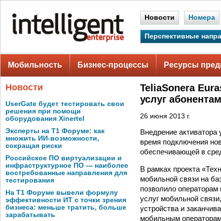
Новости
Номера
Перспективные напр
Мобильность
Бизнес-процессы
Ресурсы пред
Новости
TeliaSonera Eu
услуг абонента
UserGate будет тестировать свои
решения при помощи
26 июня 2013 г.
оборудования Xinertel
Эксперты на Т1 Форуме: как
Внедрение активатора у
множить ИИ-возможности,
время подключения нов
сокращая риски
обеспечивающей в сред
Российское ПО виртуализации и
инфраструктурное ПО — наиболее
В рамках проекта «Тех
востребованные направления для
мобильной связи на баз
тестирования
позволило операторам 
На Т1 Форуме вывели формулу
услуг мобильной связи,
эффективности ИТ с точки зрения
бизнеса: меньше тратить, больше
устройства и заканчив
зарабатывать
мобильным операторам 