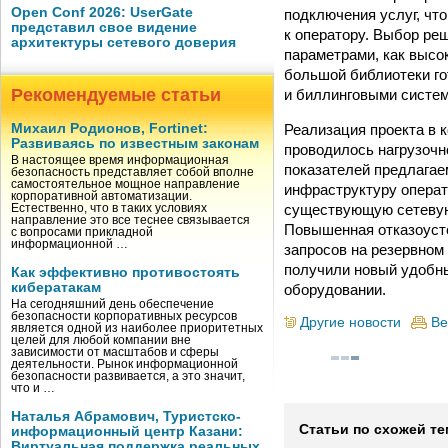
Open Conf 2026: UserGate
подключения услуг, чт
представил свое видение
к оператору. Выбор реш
архитектуры сетевого доверия
параметрами, как высо
большой библиотеки го
Рекомендуемые статьи
и биллинговыми систе
Реализация проекта в 
Михаил Родионов, Fortinet:
Развиваясь по известным законам
проводилось нагрузочн
В настоящее время информационная
показателей предлагае
безопасность представляет собой вполне
самостоятельное мощное направление
инфраструктуру операт
корпоративной автоматизации.
существующую сетевую 
Естественно, что в таких условиях
направление это все теснее связывается
Повышенная отказоусто
с вопросами прикладной
информационной …
запросов на резервном 
получили новый удобны
Как эффективно противостоять
кибератакам
оборудовании.
На сегодняшний день обеспечение
безопасности корпоративных ресурсов
Другие новости
Ве
является одной из наиболее приоритетных
целей для любой компании вне
зависимости от масштабов и сферы
деятельности. Рынок информационной
безопасности развивается, а это значит,
что и …
Наталья Абрамович, Туристско-
Статьи по схожей те
информационный центр Казани:
Виртуальная поддержка реальных