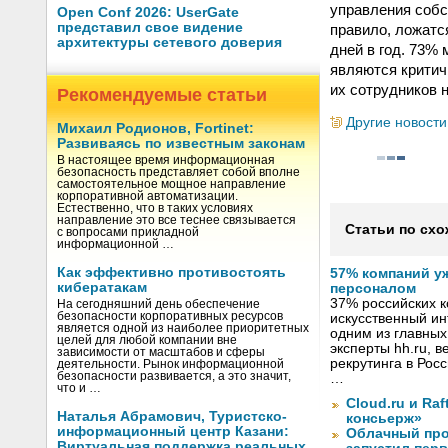
управления собст
Open Conf 2026: UserGate
представил свое видение
правило, ложатся
архитектуры сетевого доверия
дней в год. 73%
являются критич
их сотрудников 
Рекомендуемые статьи
Другие новости
Михаил Родионов, Fortinet:
Развиваясь по известным законам
В настоящее время информационная
безопасность представляет собой вполне
самостоятельное мощное направление
корпоративной автоматизации.
Естественно, что в таких условиях
направление это все теснее связывается
Статьи по схо
с вопросами прикладной
информационной …
Как эффективно противостоять
57% компаний у
кибератакам
персоналом
37% российских 
На сегодняшний день обеспечение
безопасности корпоративных ресурсов
искусственный ин
является одной из наиболее приоритетных
одним из главных
целей для любой компании вне
эксперты hh.ru, 
зависимости от масштабов и сферы
рекрутинга в Рос
деятельности. Рынок информационной
безопасности развивается, а это значит,
…
что и …
Cloud.ru и Ra
Наталья Абрамович, Туристско-
консьерж»
информационный центр Казани:
Облачный про
Виртуальная поддержка реальных