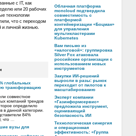
анные с IT, как
Облачная платформа
неделю или 20 рабочих
moncloud подтвердила
ные технологии
совместимость с
платформой
тили, что с переходом
контейнеризации «Боцман»
 и личной жизнью.
для управления
мультикластерами
Kubernetes
Вам письмо из
«налоговой»: группировка
Silver Fox атаковала
российские организации с
использованием новых
инструментов
и
Закупки ИИ-решений
выросли в разы: рынок
4% глобальных
переходит от пилотов к
ую трансформацию
масштабированию
ели совместное
Эксперт компании
ных компаний трендов
«Газинформсервис»
оторое определило
предложила инструмент,
в в данной категории.
оценивающий
дставители 84%
безопасность ИИ
, что …
Технологическая синергия
шие вузы для
и операционная
эффективность: «Группа