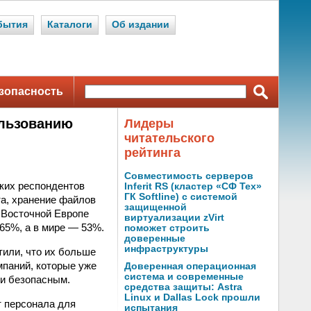
бытия
Каталоги
Об издании
зопасность
ользованию
Лидеры
читательского
рейтинга
Совместимость серверов
ских респондентов
Inferit RS (кластер «СФ Тех»
ГК Softline) с системой
та, хранение файлов
защищенной
 Восточной Европе
виртуализации zVirt
65%, а в мире — 53%.
поможет строить
доверенные
инфраструктуры
тили, что их больше
мпаний, которые уже
Доверенная операционная
система и современные
ии безопасным.
средства защиты: Astra
Linux и Dallas Lock прошли
т персонала для
испытания