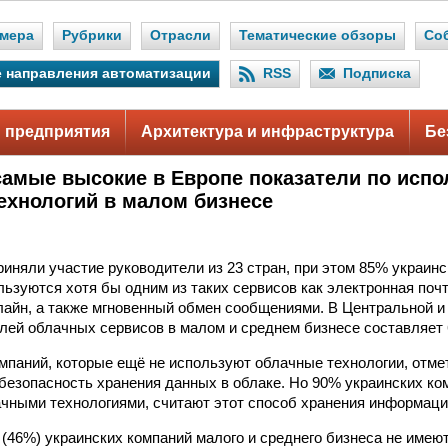
мера
Рубрики
Отрасли
Тематические обзоры
Со
 направления автоматизации
RSS
Подписка
 предприятия
Архитектура и инфраструктура
Бе
самые высокие в Европе показатели по исп
ехнологий в малом бизнесе
приняли участие руководители из 23 стран, при этом 85% украин
ользуются хотя бы одним из таких сервисов как электронная поч
лайн, а также мгновенный обмен сообщениями. В Центральной и
лей облачных сервисов в малом и среднем бизнесе составляет 
мпаний, которые ещё не используют облачные технологии, отме
 безопасность хранения данных в облаке. Но 90% украинских ко
чными технологиями, считают этот способ хранения информац
(46%) украинских компаний малого и среднего бизнеса не имею