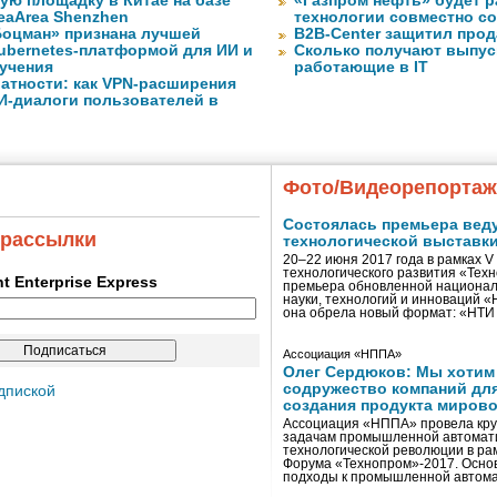
ую площадку в Китае на базе
«Газпром нефть» будет 
eaArea Shenzhen
технологии совместно с
оцман» признана лучшей
B2B-Center защитил про
ubernetes-платформой для ИИ и
Сколько получают выпус
учения
работающие в IT
атности: как VPN-расширения
И-диалоги пользователей в
Фото/Видеорепорта
Состоялась премьера вед
 рассылки
технологической выставк
20–22 июня 2017 года в рамках 
технологического развития «Тех
ent Enterprise Express
премьера обновленной национал
науки, технологий и инноваций 
она обрела новый формат: «НТ
Ассоциация «НППА»
Олег Сердюков: Мы хотим
содружество компаний дл
дпиской
создания продукта мирово
Ассоциация «НППА» провела кру
задачам промышленной автомати
технологической революции в ра
Форума «Технопром»-2017. Осно
подходы к промышленной автома