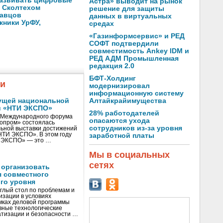
развивать цифровые
Астра» выводит на рынок
о Сколтехом
решение для защиты
давцов
данных в виртуальных
кники УрФУ,
средах
«Газинформсервис» и РЕД
СОФТ подтвердили
совместимость Ankey IDM и
РЕД АДМ Промышленная
редакция 2.0
БФТ-Холдинг
жи
модернизировал
информационную систему
ущей национальной
Алтайкрайимущества
и «НТИ ЭКСПО»
28% работодателей
V Международного форума
опасаются ухода
нопром» состоялась
сотрудников из-за уровня
ьной выставки достижений
«НТИ ЭКСПО». В этом году
заработной платы
И ЭКСПО» — это …
Мы в социальных
сетях
 организовать
я совместного
го уровня
глый стол по проблемам и
зации в условиях
мках деловой программы
вные технологические
тизации и безопасности …