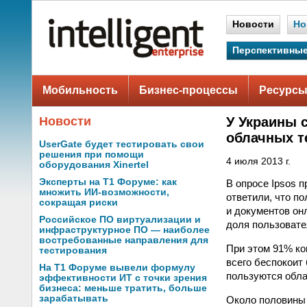
Новости
Но
Перспективные
Мобильность
Бизнес-процессы
Ресурсы
Новости
У Украины 
облачных т
UserGate будет тестировать свои
решения при помощи
4 июля 2013 г.
оборудования Xinertel
Эксперты на Т1 Форуме: как
В опросе Ipsos 
множить ИИ-возможности,
ответили, что п
сокращая риски
и документов он
Российское ПО виртуализации и
доля пользовате
инфраструктурное ПО — наиболее
востребованные направления для
При этом 91% ко
тестирования
всего беспокоит
На Т1 Форуме вывели формулу
пользуются обла
эффективности ИТ с точки зрения
бизнеса: меньше тратить, больше
зарабатывать
Около половины 