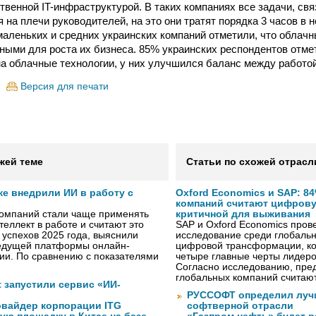
венной IT-инфраструктурой. В таких компаниях все задачи, связ
 на плечи руководителей, на это они тратят порядка 3 часов в 
 маленьких и средних украинских компаний отметили, что облач
ными для роста их бизнеса. 85% украинских респондентов отме
на облачные технологии, у них улучшился баланс между работой
Версия для печати
жей теме
Статьи по схожей отрасл
же внедрили ИИ в работу с
Oxford Economics и SAP: 8
компаний считают цифров
компаний стали чаще применять
критичной для выживания
теллект в работе и считают это
SAP и Oxford Economics пров
 успехов 2025 года, выяснили
исследование среди глобаль
ведущей платформы онлайн-
цифровой трансформации, к
сии. По сравнению с показателями
четыре главные черты лидеро
Согласно исследованию, пре
глобальных компаний считают
ft запустили сервис «ИИ-
РУССОФТ определил луч
вайдер корпорации ITG
софтверной отрасли