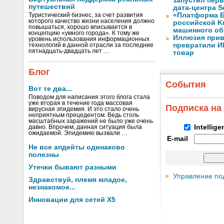
запустил перв
путешествий
дата-центра S
«Платформа Б
Туристический бизнес, за счет развития
которого качество жизни населения должно
российской K
повышаться, хорошо вписывается в
машинного об
концепцию «умного города». К тому же
Иллюзия прив
уровень использования информационных
превратили И
технологий в данной отрасли за последние
пятнадцать-двадцать лет …
товар
Блог
События
Вот те два...
Поводом для написания этого блога стала
уже вторая в течение года массовая
Подписка на
вирусная эпидемия. И это стало очень
неприятным прецедентом. Ведь столь
масштабных заражений не было уже очень
Intellig
давно. Впрочем, данная ситуация была
ожидаемой. Эпидемию вызвали …
E-mail
Не все апдейты одинаково
полезны
Утечки бывают разными
Управление по
Здравствуй, племя младое,
незнакомое...
Инновации для сетей X5