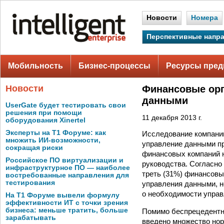
Новости
Номера
Перспективные напр
Мобильность
Бизнес-процессы
Ресурсы пред
Новости
Финансовые орг
данными
UserGate будет тестировать свои
решения при помощи
11 декабря 2013 г.
оборудования Xinertel
Эксперты на Т1 Форуме: как
Исследование компании 
множить ИИ-возможности,
управление данными пр
сокращая риски
финансовых компаний н
Российское ПО виртуализации и
руководства. Согласно
инфраструктурное ПО — наиболее
треть (31%) финансовы
востребованные направления для
тестирования
управления данными, н
о необходимости упра
На Т1 Форуме вывели формулу
эффективности ИТ с точки зрения
бизнеса: меньше тратить, больше
Помимо беспрецедентн
зарабатывать
введено множество нор