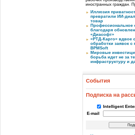
иностранных граждан. П
Иллюзия приватност
превратили ИИ-диал
товар
Профессиональное о
благодаря обновлени
«Диасофт»
«РТД-Карго» вдвое 
обработки заявок с
BPMSoft
Мировые инвестиции
борьба идет не за те
инфраструктуру и д
События
Подписка на рас
Intelligent Ent
E-mail