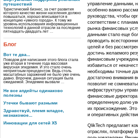
управление данными, н
путешествий
особенно важно рассма
Туристический бизнес, за счет развития
которого качество жизни населения должно
руководства, чтобы ор
повышаться, хорошо вписывается в
концепцию «умного города». К тому же
соответствии с планами
уровень использования информационных
рынка финансовых услу
технологий в данной отрасли за последние
пятнадцать-двадцать лет …
данными стало еще бо
проводить всесторонни
Блог
целей и без рассмотре
достичь желаемого рез
Вот те два...
финансовым учреждения
Поводом для написания этого блога стала
уже вторая в течение года массовая
избавиться от некачес
вирусная эпидемия. И это стало очень
необходимы точные да
неприятным прецедентом. Ведь столь
масштабных заражений не было уже очень
достаточно внимания в
давно. Впрочем, данная ситуация была
ожидаемой. Эпидемию вызвали …
позволит не сомневать
инфраструктуры управл
Не все апдейты одинаково
полезны
финансовые директора 
определенную долю уве
Утечки бывают разными
их происхождение. Это
Здравствуй, племя младое,
и оперативных действи
незнакомое...
Инновации для сетей X5
QlikTech предлагает к
отраслях, платформу B
пользователями. Решен