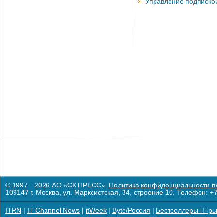
Управление подписко
© 1997—2026 АО «СК ПРЕСС».
Политика конфиденциальности п
109147 г. Москва, ул. Марксистская, 34, строение 10. Телефон: +7
ITRN
|
IT Channel News
|
itWeek
|
Byte/Россия
|
Бестселлеры IT-ры