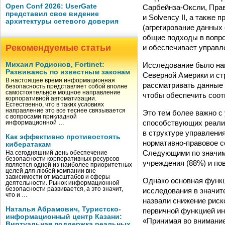
Open Conf 2026: UserGate
Сарбейнза-Оксли, Прав
представил свое видение
и Solvency II, а также
архитектуры сетевого доверия
(агрегирование данных
общие подходы в вопро
Рекомендуемые статьи
и обеспечивает управл
Исследование было нап
Михаил Родионов, Fortinet:
Развиваясь по известным законам
Северной Америки и ст
В настоящее время информационная
рассматривать данные 
безопасность представляет собой вполне
самостоятельное мощное направление
чтобы обеспечить соот
корпоративной автоматизации.
Естественно, что в таких условиях
направление это все теснее связывается
Это тем более важно с
с вопросами прикладной
способствующих реали
информационной …
в структуре управлени
Как эффективно противостоять
нормативно-правовое с
кибератакам
Следующими по значим
На сегодняшний день обеспечение
безопасности корпоративных ресурсов
учреждения (88%) и по
является одной из наиболее приоритетных
целей для любой компании вне
зависимости от масштабов и сферы
Однако основная функ
деятельности. Рынок информационной
безопасности развивается, а это значит,
исследования в значит
что и …
назвали снижение риск
Наталья Абрамович, Туристско-
первичной функцией ин
информационный центр Казани:
«Принимая во внимание
Виртуальная поддержка реальных