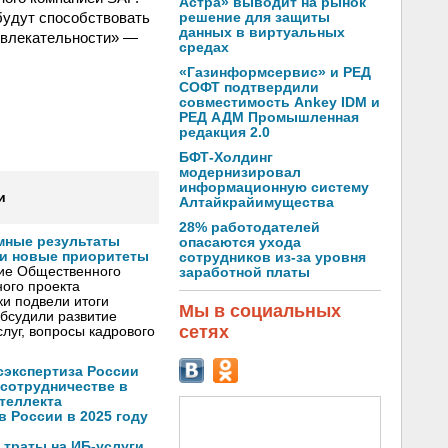
Астра» выводит на рынок
будут способствовать
решение для защиты
данных в виртуальных
ивлекательности» —
средах
«Газинформсервис» и РЕД
СОФТ подтвердили
совместимость Ankey IDM и
РЕД АДМ Промышленная
редакция 2.0
БФТ-Холдинг
модернизировал
информационную систему
и
Алтайкрайимущества
28% работодателей
мные результаты
опасаются ухода
и новые приоритеты
сотрудников из-за уровня
ние Общественного
заработной платы
ого проекта
и подвели итоги
Мы в социальных
обсудили развитие
сетях
луг, вопросы кадрового
осэкспертиза России
 сотрудничестве в
теллекта
в России в 2025 году
 траты на ИБ-услуги