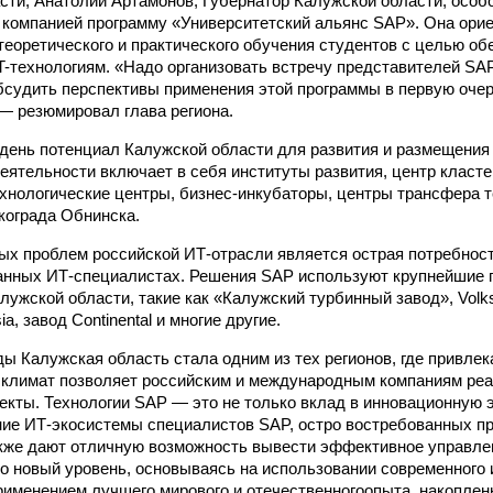
сти, Анатолий Артамонов, Губернатор Калужской области, осо
компанией программу «Университетский альянс SAP». Она ори
теоретического и практического обучения студентов с целью об
T-технологиям. «Надо организовать встречу представителей S
бсудить перспективы применения этой программы в первую очер
 — резюмировал глава региона.
день потенциал Калужской области для развития и размещения 
еятельности включает в себя институты развития, центр класте
хнологические центры, бизнес-инкубаторы, центры трансфера т
кограда Обнинска.
ых проблем российской ИТ-отрасли является острая потребнос
анных ИТ-специалистах. Решения SAP используют крупнейшие 
алужской области, такие как «Калужский турбинный завод», Vol
a, завод Continental и многие другие.
ды Калужская область стала одним из тех регионов, где привле
 климат позволяет российским и международным компаниям ре
кты. Технологии SAP — это не только вклад в инновационную 
ние ИТ-экосистемы специалистов SAP, остро востребованных пр
кже дают отличную возможность вывести эффективное управле
о новый уровень, основываясь на использовании современного
рименением лучшего мирового и отечественногоопыта, накоплен