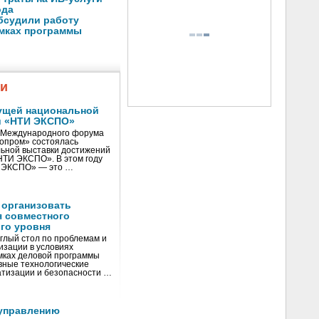
ода
бсудили работу
амках программы
жи
ущей национальной
и «НТИ ЭКСПО»
V Международного форума
нопром» состоялась
ьной выставки достижений
«НТИ ЭКСПО». В этом году
И ЭКСПО» — это …
 организовать
я совместного
го уровня
глый стол по проблемам и
зации в условиях
мках деловой программы
вные технологические
тизации и безопасности …
управлению