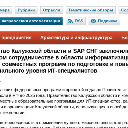
мера
Рубрики
Отрасли
Тематические обзоры
Со
 направления автоматизации
RSS
Подписка
 предприятия
Архитектура и инфраструктура
Бе
тво Калужской области и SAP СНГ заключил
ом сотрудничестве в области информатизац
 совместных программ по подготовке и по
ального уровня ИТ-специалистов
.
ующих федеральных программ и принятой недавно Правительст
асли в РФ до 2025 года, Правительство Калужской области и к
вместные образовательные программы для ИТ-специалистов, р
 и в организациях Калужской области, использующих в своей д
 технологии.
нтересованность в применении лучшего мирового опыта для ра