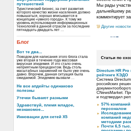
путешествий
Мы рады участво
Туристический бизнес, за счет развития
дальнейшему ра
которого качество жизни населения должно
повышаться, хорошо вписывается в
комментирует за
концепцию «умного города». К тому же
уровень использования информационных
Другие новости
технологий в данной отрасли за последние
пятнадцать-двадцать лет …
Блог
Вот те два...
Поводом для написания этого блога стала
Статьи по схо
уже вторая в течение года массовая
вирусная эпидемия. И это стало очень
неприятным прецедентом. Ведь столь
Directum HR Pro
масштабных заражений не было уже очень
давно. Впрочем, данная ситуация была
рейтинге КЭДО
ожидаемой. Эпидемию вызвали …
Система Directum
российских решен
Не все апдейты одинаково
документооборот
полезны
CNewsMarket. Пр
и подтвердил ре
Утечки бывают разными
57% компаний
Здравствуй, племя младое,
персоналом
незнакомое...
Исследование
Инновации для сетей X5
компаний не
методами раз
Почти 6,5 тыс
программы по