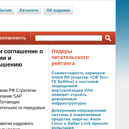
бытия
Каталоги
Об издании
зопасность
и соглашение о
Лидеры
читательского
ии и
рейтинга
вышению
Совместимость серверов
Inferit RS (кластер «СФ Тех»
ГК Softline) с системой
защищенной
вом РФ Стратегии
виртуализации zVirt
поможет строить
омпания SAP
доверенные
аботающих
инфраструктуры
еятельности передовые
Доверенная операционная
система и современные
средства защиты: Astra
звития кадрового
Linux и Dallas Lock прошли
испытания