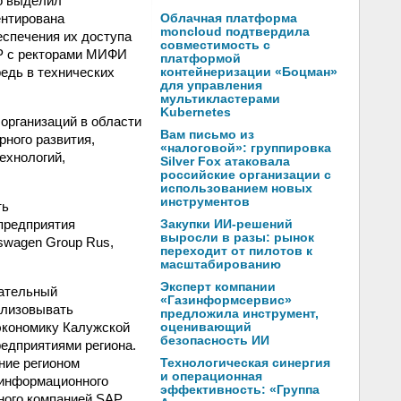
бо выделил
ентирована
Облачная платформа
moncloud подтвердила
еспечения их доступа
совместимость с
AP с ректорами МИФИ
платформой
едь в технических
контейнеризации «Боцман»
для управления
мультикластерами
Kubernetes
организаций в области
Вам письмо из
рного развития,
«налоговой»: группировка
ехнологий,
Silver Fox атаковала
российские организации с
использованием новых
инструментов
ть
предприятия
Закупки ИИ-решений
выросли в разы: рынок
kswagen Group Rus,
переходит от пилотов к
масштабированию
Эксперт компании
кательный
«Газинформсервис»
ализовывать
предложила инструмент,
экономику Калужской
оценивающий
безопасность ИИ
едприятиями региона.
ние регионом
Технологическая синергия
и операционная
 информационного
эффективность: «Группа
ного компанией SAP.