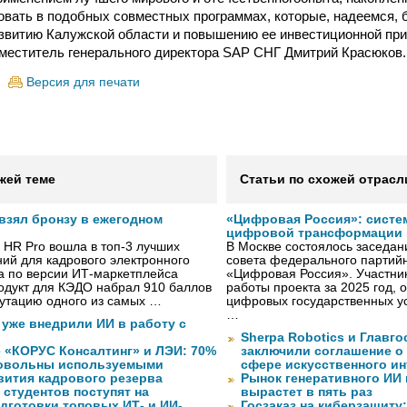
вать в подобных совместных программах, которые, надеемся, 
звитию Калужской области и повышению ее инвестиционной пр
меститель генерального директора SAP СНГ Дмитрий Красюков.
Версия для печати
жей теме
Статьи по схожей отрасл
 взял бронзу в ежегодном
«Цифровая Россия»: систе
цифровой трансформации 
 HR Pro вошла в топ-3 лучших
В Москве состоялось заседа
ий для кадрового электронного
совета федерального партийн
а по версии ИТ-маркетплейса
«Цифровая Россия». Участник
одукт для КЭДО набрал 910 баллов
работы проекта за 2025 год, 
путацию одного из самых …
цифровых государственных ус
…
 уже внедрили ИИ в работу с
Sherpa Robotics и Главг
 «КОРУС Консалтинг» и ЛЭИ: 70%
заключили соглашение о
довольны используемыми
сфере искусственного ин
вития кадрового резерва
Рынок генеративного ИИ 
. студентов поступят на
вырастет в пять раз
дготовки топовых ИТ- и ИИ-
Госзаказ на киберзащиту: