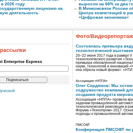
в 2026 году
выросли на 68% за два г
государственную лицензию на
В Минкомсвязи России о
ную деятельность
Центра компетенций в р
«Цифровая экономика»
Фото/Видеорепорта
Состоялась премьера вед
 рассылки
технологической выставк
20–22 июня 2017 года в рамках 
технологического развития «Тех
ent Enterprise Express
премьера обновленной национал
науки, технологий и инноваций 
она обрела новый формат: «НТ
Ассоциация «НППА»
Олег Сердюков: Мы хотим
содружество компаний дл
дпиской
создания продукта мирово
Ассоциация «НППА» провела кру
задачам промышленной автомати
технологической революции в ра
Форума «Технопром»-2017. Осно
подходы к промышленной автома
ПМСОФТ
Конференция ПМСОФТ по 