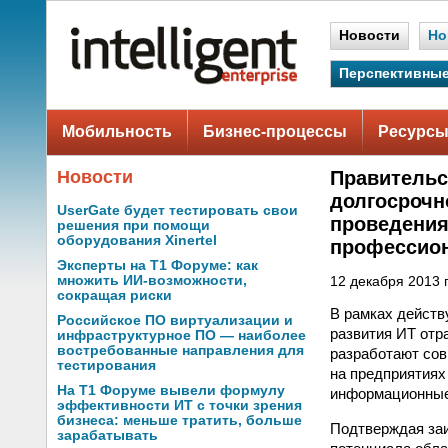
Новости
Но
Перспективные
Мобильность
Бизнес-процессы
Ресурсы
Новости
Правительс
долгосрочн
UserGate будет тестировать свои
проведения
решения при помощи
оборудования Xinertel
профессион
Эксперты на Т1 Форуме: как
множить ИИ-возможности,
12 декабря 2013 г
сокращая риски
В рамках действ
Российское ПО виртуализации и
развития ИТ отр
инфраструктурное ПО — наиболее
востребованные направления для
разработают со
тестирования
на предприятиях
На Т1 Форуме вывели формулу
информационные
эффективности ИТ с точки зрения
бизнеса: меньше тратить, больше
Подтверждая заи
зарабатывать