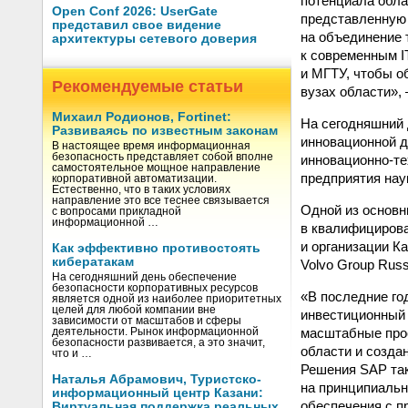
потенциала обла
Open Conf 2026: UserGate
представленную 
представил свое видение
на объединение 
архитектуры сетевого доверия
к современным I
и МГТУ, чтобы о
Рекомендуемые статьи
вузах области»,
Михаил Родионов, Fortinet:
На сегодняшний 
Развиваясь по известным законам
инновационной д
В настоящее время информационная
безопасность представляет собой вполне
инновационно-те
самостоятельное мощное направление
предприятия нау
корпоративной автоматизации.
Естественно, что в таких условиях
направление это все теснее связывается
Одной из основн
с вопросами прикладной
информационной …
в квалифициров
и организации К
Как эффективно противостоять
кибератакам
Volvo Group Russi
На сегодняшний день обеспечение
безопасности корпоративных ресурсов
«В последние го
является одной из наиболее приоритетных
целей для любой компании вне
инвестиционный
зависимости от масштабов и сферы
масштабные прое
деятельности. Рынок информационной
безопасности развивается, а это значит,
области и созда
что и …
Решения SAP та
Наталья Абрамович, Туристско-
на принципиальн
информационный центр Казани:
обеспечения с п
Виртуальная поддержка реальных