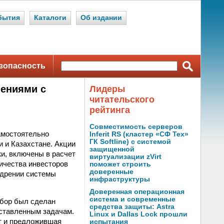
бытия
Каталоги
Об издании
зопасность
ениями с
Лидеры
читательского
рейтинга
Совместимость серверов
амостоятельно
Inferit RS (кластер «СФ Тех»
ГК Softline) с системой
 и Казахстане. Акции
защищенной
и, включены в расчет
виртуализации zVirt
ичества инвесторов
поможет строить
доверенные
едрении системы
инфраструктуры
Доверенная операционная
система и современные
ыбор был сделан
средства защиты: Astra
оставленным задачам.
Linux и Dallas Lock прошли
т и предложившая
испытания