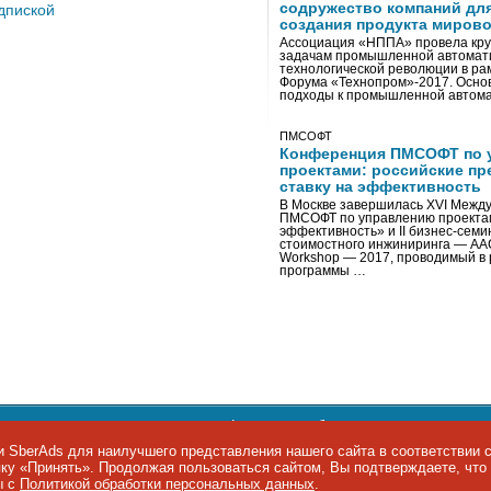
содружество компаний дл
дпиской
создания продукта мирово
Ассоциация «НППА» провела кру
задачам промышленной автомати
технологической революции в ра
Форума «Технопром»-2017. Осно
подходы к промышленной автома
ПМСОФТ
Конференция ПМСОФТ по 
проектами: российские пр
ставку на эффективность
В Москве завершилась XVI Межд
ПМСОФТ по управлению проекта
эффективность» и II бизнес-сем
стоимостного инжиниринга — AA
Workshop — 2017, проводимый в 
программы …
ости персональных данных
,
информация об авторских правах и п
фон: +7 495 974-22-60. Факс: +7 495 974-22-63. E-mail:
siteeditor@i
 SberAds для наилучшего представления нашего сайта в соответствии 
опку «Принять». Продолжая пользоваться сайтом, Вы подтверждаете, чт
ы IT-рынка
ы с
Политикой обработки персональных данных
.