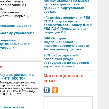
Астра» выводит на рынок
ло обеспечить
решение для защиты
пользование ИТ-
данных в виртуальных
ть и
средах
 обеспечить
ьность информации,
«Газинформсервис» и РЕД
СОФТ подтвердили
совместимость Ankey IDM и
оказывает высокие
РЕД АДМ Промышленная
редакция 2.0
систему управления
БФТ-Холдинг
 периметр
модернизировал
д» на 38% снизил
информационную систему
рудования
Алтайкрайимущества
28% работодателей
опасаются ухода
сотрудников из-за уровня
жи
заработной платы
ущей национальной
Мы в социальных
и «НТИ ЭКСПО»
сетях
V Международного форума
нопром» состоялась
ьной выставки достижений
«НТИ ЭКСПО». В этом году
И ЭКСПО» — это …
 организовать