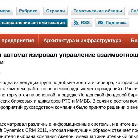
мера
Рубрики
Отрасли
Тематические обзоры
Со
 направления автоматизации
RSS
Подписка
 предприятия
Архитектура и инфраструктура
Бе
 автоматизировал управление взаимоотнош
ми
.
одна из ведущих групп по добыче золота и серебра, которая с
сь комплекс работ по освоению рудных месторождений в России
но торгуются на основной площадке Лондонской фондовой бирж
ских биржевых индикаторов РТС и ММВБ. В связи с ростом кол
роприятий руководством компании было принято решении о вн
ассматривал различные информационные системы, и в итоге в
oft Dynamics CRM 2011, которая наилучшим образом отвечает п
лнителя выбрана компания Акелон, имеющая значительный опы