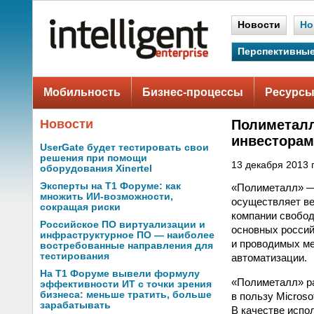
Новости
Но
Перспективные
Мобильность
Бизнес-процессы
Ресурсы
Новости
Полиметалл
инвестора
UserGate будет тестировать свои
решения при помощи
13 декабря 2013 г
оборудования Xinertel
Эксперты на Т1 Форуме: как
«Полиметалл» — 
множить ИИ-возможности,
осуществляет ве
сокращая риски
компании свобод
Российское ПО виртуализации и
основных россий
инфраструктурное ПО — наиболее
и проводимых ме
востребованные направления для
тестирования
автоматизации.
На Т1 Форуме вывели формулу
«Полиметалл» р
эффективности ИТ с точки зрения
бизнеса: меньше тратить, больше
в пользу Micros
зарабатывать
В качестве испо