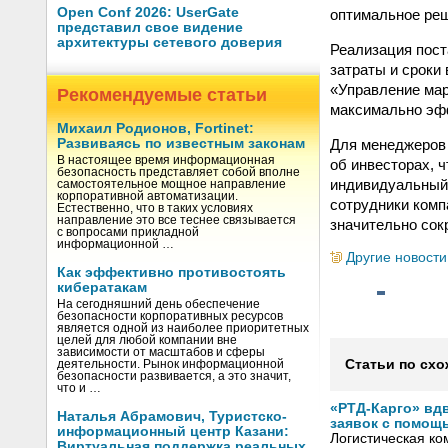
Open Conf 2026: UserGate
оптимальное ре
представил свое видение
архитектуры сетевого доверия
Реализация пос
затраты и сроки
«Управление мар
Рекомендуемые статьи
максимально эфф
Михаил Родионов, Fortinet:
Для менеджеров 
Развиваясь по известным законам
В настоящее время информационная
об инвесторах, 
безопасность представляет собой вполне
индивидуальный п
самостоятельное мощное направление
корпоративной автоматизации.
сотрудники комп
Естественно, что в таких условиях
направление это все теснее связывается
значительно сок
с вопросами прикладной
информационной …
Другие новости
Как эффективно противостоять
кибератакам
На сегодняшний день обеспечение
безопасности корпоративных ресурсов
является одной из наиболее приоритетных
целей для любой компании вне
зависимости от масштабов и сферы
Статьи по схо
деятельности. Рынок информационной
безопасности развивается, а это значит,
что и …
«РТД-Карго» вд
Наталья Абрамович, Туристско-
заявок с помощ
информационный центр Казани:
Логистическая ко
Виртуальная поддержка реальных