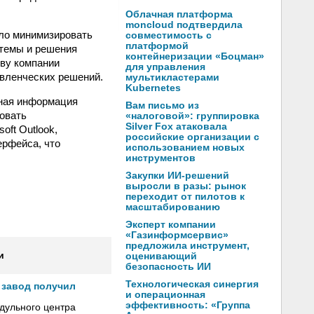
Облачная платформа
moncloud подтвердила
ло минимизировать
совместимость с
платформой
стемы и решения
контейнеризации «Боцман»
тву компании
для управления
вленческих решений.
мультикластерами
Kubernetes
нная информация
Вам письмо из
зовать
«налоговой»: группировка
Silver Fox атаковала
oft Outlook,
российские организации с
ерфейса, что
использованием новых
инструментов
Закупки ИИ-решений
выросли в разы: рынок
переходит от пилотов к
масштабированию
Эксперт компании
«Газинформсервис»
предложила инструмент,
и
оценивающий
безопасность ИИ
Технологическая синергия
 завод получил
и операционная
эффективность: «Группа
дульного центра