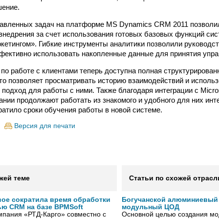
шение.
тавленных задач на платформе MS Dynamics CRM 2011 позволи
 внедрения за счет использования готовых базовых функций си
кетингом». Гибкие инструменты аналитики позволили руководс
ективно использовать накопленные данные для принятия упра
по работе с клиентами теперь доступна полная структурирова
что позволяет просматривать историю взаимодействий и исполь
одход для работы с ними. Также благодаря интеграции с Micros
ании продолжают работать из знакомого и удобного для них инт
ратило сроки обучения работы в новой системе.
Версия для печати
жей теме
Статьи по схожей отрасл
вое сократила время обработки
Богучанской алюминиевый
ью CRM на базе BPMSoft
модульный ЦОД
мпания «РТД-Карго» совместно с
Основной целью создания мо