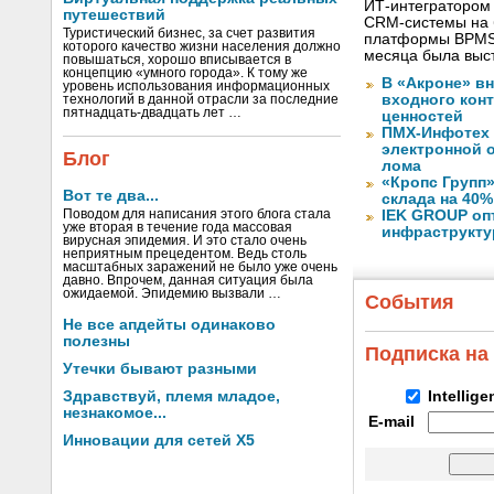
ИТ-интегратором
путешествий
CRM-системы на б
Туристический бизнес, за счет развития
платформы BPMSo
которого качество жизни населения должно
месяца была выс
повышаться, хорошо вписывается в
концепцию «умного города». К тому же
В «Акроне» в
уровень использования информационных
входного кон
технологий в данной отрасли за последние
пятнадцать-двадцать лет …
ценностей
ПМХ-Инфотех 
электронной о
Блог
лома
«Кропс Групп
Вот те два...
склада на 40%
Поводом для написания этого блога стала
IEK GROUP оп
уже вторая в течение года массовая
инфраструкту
вирусная эпидемия. И это стало очень
неприятным прецедентом. Ведь столь
масштабных заражений не было уже очень
давно. Впрочем, данная ситуация была
ожидаемой. Эпидемию вызвали …
События
Не все апдейты одинаково
полезны
Подписка на
Утечки бывают разными
Здравствуй, племя младое,
Intellig
незнакомое...
E-mail
Инновации для сетей X5