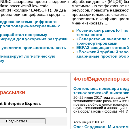
 NDBC завершила проект внедрения
обработки данных (МЦОД) бы
азе российской low-code
максимально эффективное ис
ft (ИТ-холдинг LANSOFT). За два
ресурсов, повысить надёжнос
троена единая цифровая среда …
производительность системы,
целостность и конфиденциал
недрена система цифрового
минимизировать …
троля товарно-материальных
Российский рынок IoT п
разработал программу
темпы роста
череди для ускорения разгрузки
«Северсталь» внедрила 
транспортировками
» увеличил производительность
ЕВРАЗ защищает сетевой
«Волжский трубный заво
тимизирует логистическую
аварийные простои обо
ру
Фото/Видеорепорта
Состоялась премьера вед
 рассылки
технологической выставк
20–22 июня 2017 года в рамках 
технологического развития «Тех
ent Enterprise Express
премьера обновленной национал
науки, технологий и инноваций 
она обрела новый формат: «НТ
Ассоциация «НППА»
Олег Сердюков: Мы хотим