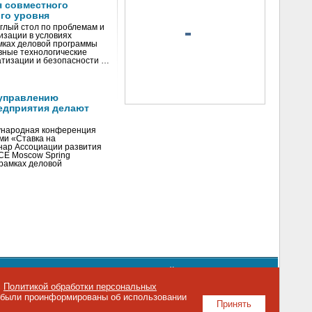
я совместного
го уровня
глый стол по проблемам и
зации в условиях
мках деловой программы
вные технологические
тизации и безопасности …
управлению
едприятия делают
ународная конференция
ми «Ставка на
инар Ассоциации развития
CE Moscow Spring
рамках деловой
орядке использования материалов сайта
emag.ru
..
с
Политикой обработки персональных
о были проинформированы об использовании
Принять