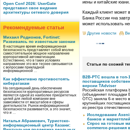
иены и китайские юани.
Open Conf 2026: UserGate
представил свое видение
Каждый клиент может в
архитектуры сетевого доверия
Банка России «на завт
может использовать не
Рекомендуемые статьи
Другие новости
Ве
Михаил Родионов, Fortinet:
Развиваясь по известным законам
В настоящее время информационная
безопасность представляет собой вполне
самостоятельное мощное направление
корпоративной автоматизации.
Естественно, что в таких условиях
направление это все теснее связывается
Статьи по схожей те
с вопросами прикладной
информационной …
B2B-РТС вошла в топ-
Как эффективно противостоять
поставщиков собстве
кибератакам
версии TAdviser
На сегодняшний день обеспечение
Российская платформа b
безопасности корпоративных ресурсов
(объединяет площадки B
является одной из наиболее приоритетных
OTC) заняла 6-е место в
целей для любой компании вне
зависимости от масштабов и сферы
крупнейших поставщико
деятельности. Рынок информационной
из реестра отечественн
безопасности развивается, а это значит,
что и …
Исследование Axeni
банков и маркетпле
Наталья Абрамович, Туристско-
Спрос на готовые м
информационный центр Казани:
commerce-решения 
Виртуальная поддержка реальных