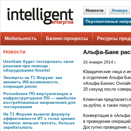
Новости
Номера
Перспективные напр
Мобильность
Бизнес-процессы
Ресурсы пред
Новости
Альфа-Банк рас
UserGate будет тестировать свои
16 января 2014 г.
решения при помощи
оборудования Xinertel
Юридические лица и ин
в отделение Альфа-Бан
Эксперты на Т1 Форуме: как
множить ИИ-возможности,
«Альфа-Бизнес Онлайн»
сокращая риски
20 секунд после совер
Российское ПО виртуализации и
инфраструктурное ПО — наиболее
Клиентам предлагается
востребованные направления для
за рубли, а также поку
тестирования
На Т1 Форуме вывели формулу
Конвертация в «Альфа-
эффективности ИТ с точки зрения
в проведении операций
бизнеса: меньше тратить, больше
Доступно проведение сд
зарабатывать