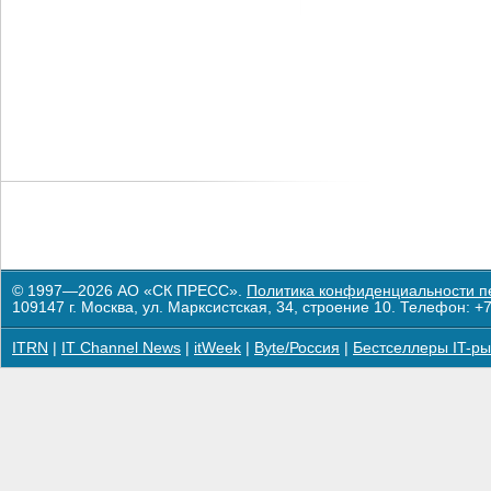
© 1997—2026 АО «СК ПРЕСС».
Политика конфиденциальности п
109147 г. Москва, ул. Марксистская, 34, строение 10. Телефон: +7
ITRN
|
IT Channel News
|
itWeek
|
Byte/Россия
|
Бестселлеры IT-ры