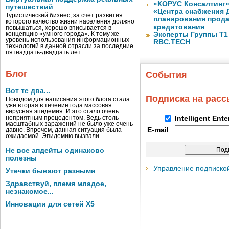
«КОРУС Консалтинг»
путешествий
«Центра снабжения 
Туристический бизнес, за счет развития
планирования прода
которого качество жизни населения должно
кредитования
повышаться, хорошо вписывается в
концепцию «умного города». К тому же
Эксперты Группы Т1
уровень использования информационных
RBC.TECH
технологий в данной отрасли за последние
пятнадцать-двадцать лет …
Блог
События
Вот те два...
Подписка на рас
Поводом для написания этого блога стала
уже вторая в течение года массовая
вирусная эпидемия. И это стало очень
неприятным прецедентом. Ведь столь
Intelligent Ent
масштабных заражений не было уже очень
E-mail
давно. Впрочем, данная ситуация была
ожидаемой. Эпидемию вызвали …
Не все апдейты одинаково
полезны
Управление подписко
Утечки бывают разными
Здравствуй, племя младое,
незнакомое...
Инновации для сетей X5