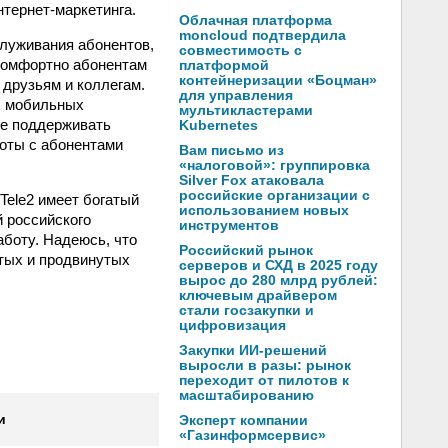
нтернет-маркетинга.
Облачная платформа
moncloud подтвердила
служивания абонентов,
совместимость с
 комфортно абонентам
платформой
контейнеризации «Боцман»
 друзьям и коллегам.
для управления
х мобильных
мультикластерами
ше поддерживать
Kubernetes
оты с абонентами
Вам письмо из
«налоговой»: группировка
Silver Fox атаковала
российские организации с
Tele2 имеет богатый
использованием новых
й российского
инструментов
аботу. Надеюсь, что
Российский рынок
ытых и продвинутых
серверов и СХД в 2025 году
вырос до 280 млрд рублей:
ключевым драйвером
стали госзакупки и
цифровизация
Закупки ИИ-решений
выросли в разы: рынок
переходит от пилотов к
масштабированию
и
Эксперт компании
«Газинформсервис»