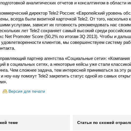
подготовкой аналитических отчетов и консалтингом в области и
коммерческий директор Tele2 Россия: «Европейский уровень об
ены, всегда были визитной карточкой Tele2. От того, насколько
шими услугами, зависит их готовность рекомендовать нас своим
ескольких лет Tele2 сохраняет самый высокий среди российски
кс Net Promoter Score (50,2% по итогам 3Q 2013). Чтобы и даль
 удовлетворенности клиентов, мы совершенствуем систему раб
онтакта.
управляющий партнер агентства «Социальные сети»: «Компания 
ий в социальных сетях, а некоторые кейсы уже стали классико
инга. Чем сложнее задача, тем интересней приниматься за эту р
 и ноу-хау помогут Tele2 закрепить статус одной из самых откр
ии».
Версия для печати
жей теме
Статьи по схожей отрасл