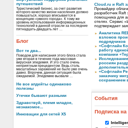
путешествий
Cloud.ru и Raft
Провайдер облачны
Туристический бизнес, за счет развития
которого качество жизни населения должно
разработчик Raft
повышаться, хорошо вписывается в
помощника для а
концепцию «умного города». К тому же
отелях. Сервис «
уровень использования информационных
подтверждает зая
технологий в данной отрасли за последние
пятнадцать-двадцать лет …
Аналитика RED
взломов прои
Блог
подрядчиков
«Софтлайн Кон
работу едино
Вот те два...
компании «Те
Поводом для написания этого блога стала
Исследование
уже вторая в течение года массовая
вирусная эпидемия. И это стало очень
россиян разд
неприятным прецедентом. Ведь столь
дополнительн
масштабных заражений не было уже очень
«Софтлайн Реш
давно. Впрочем, данная ситуация была
заказчику ми
ожидаемой. Эпидемию вызвали …
сохранением 
Не все апдейты одинаково
полезны
Утечки бывают разными
События
Здравствуй, племя младое,
незнакомое...
Подписка на
Инновации для сетей X5
Intellig