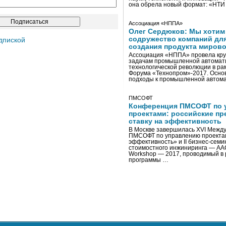
она обрела новый формат: «НТ
Ассоциация «НППА»
Олег Сердюков: Мы хотим
содружество компаний дл
дпиской
создания продукта мирово
Ассоциация «НППА» провела кру
задачам промышленной автомати
технологической революции в ра
Форума «Технопром»-2017. Осно
подходы к промышленной автома
ПМСОФТ
Конференция ПМСОФТ по 
проектами: российские пр
ставку на эффективность
В Москве завершилась XVI Межд
ПМСОФТ по управлению проекта
эффективность» и II бизнес-сем
стоимостного инжиниринга — AA
Workshop — 2017, проводимый в 
программы …