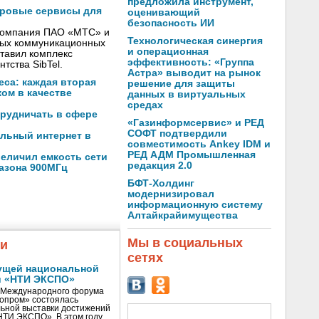
предложила инструмент,
фровые сервисы для
оценивающий
безопасность ИИ
 компания ПАО «МТС» и
Технологическая синергия
вых коммуникационных
и операционная
тавил комплекс
эффективность: «Группа
тства SibTel.
Астра» выводит на рынок
са: каждая вторая
решение для защиты
ом в качестве
данных в виртуальных
средах
трудничать в сфере
«Газинформсервис» и РЕД
СОФТ подтвердили
льный интернет в
совместимость Ankey IDM и
РЕД АДМ Промышленная
еличил емкость сети
редакция 2.0
пазона 900МГц
БФТ-Холдинг
модернизировал
информационную систему
Алтайкрайимущества
Мы в социальных
жи
сетях
ущей национальной
и «НТИ ЭКСПО»
V Международного форума
нопром» состоялась
ьной выставки достижений
«НТИ ЭКСПО». В этом году