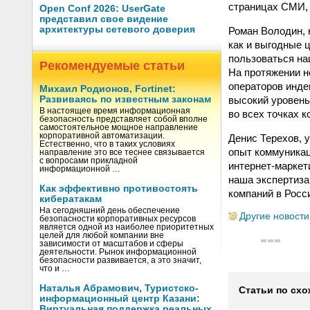
страницах СМИ, 
Open Conf 2026: UserGate
представил свое видение
архитектуры сетевого доверия
Роман Володин, 
как и выгодные ц
пользоваться на
Рекомендуемые статьи
На протяжении н
операторов инде
Михаил Родионов, Fortinet:
высокий уровень
Развиваясь по известным законам
В настоящее время информационная
во всех точках к
безопасность представляет собой вполне
самостоятельное мощное направление
корпоративной автоматизации.
Денис Терехов, 
Естественно, что в таких условиях
опыт коммуникац
направление это все теснее связывается
с вопросами прикладной
интернет-маркет
информационной …
наша экспертиза
Как эффективно противостоять
компаний в Росс
кибератакам
На сегодняшний день обеспечение
Другие новости
безопасности корпоративных ресурсов
является одной из наиболее приоритетных
целей для любой компании вне
зависимости от масштабов и сферы
деятельности. Рынок информационной
безопасности развивается, а это значит,
что и …
Наталья Абрамович, Туристско-
Статьи по схо
информационный центр Казани:
Виртуальная поддержка реальных