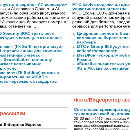
 запустили сервис «ИИ-консьерж»
МТС Exolve подключил ци
х и AI-сервисов Cloud.ru и AI-
маркетингового агентства
 запустили облачного виртуального
МТС Exolve, 100% дочерняя
втоматизации работы с клиентами в
ведущий разработчик цифро
ИИ-консьерж» бронирует номера и
решений для бизнеса, предос
вки, отвечает на …
сервисов для performance-аген
 Security SOC: треть всех
Цифровая зрелость бизне
сходит с помощью атак через
компания выбирает телек
партнёра
нект» (ГК Softline) организует
МТС и Group-IB будут со
й горячей линии для клиентов
кибербезопасности
рмотехника Энгельс»
МегаФон «ускорил» моби
 «Экомобайл»: половину
Рязани
ражает навязывание
«Билайн» значительно ув
ых услуг
3G в Москве за счет диа
ения» (ГК Softline) помогла
грировать на nanoCAD с
всех чертежных стандартов
Фото/Видеорепорта
Состоялась премьера вед
 рассылки
технологической выставк
20–22 июня 2017 года в рамках 
технологического развития «Тех
ent Enterprise Express
премьера обновленной национал
науки, технологий и инноваций 