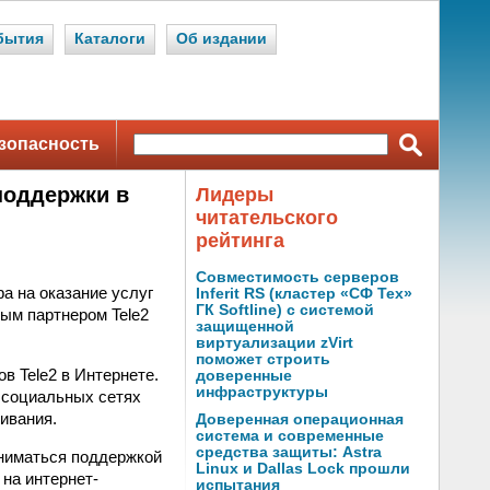
бытия
Каталоги
Об издании
зопасность
 поддержки в
Лидеры
читательского
рейтинга
Совместимость серверов
а на оказание услуг
Inferit RS (кластер «СФ Тех»
ГК Softline) с системой
ым партнером Tele2
защищенной
виртуализации zVirt
поможет строить
 Tele2 в Интернете.
доверенные
инфраструктуры
 социальных сетях
ивания.
Доверенная операционная
система и современные
средства защиты: Astra
аниматься поддержкой
Linux и Dallas Lock прошли
 на интернет-
испытания