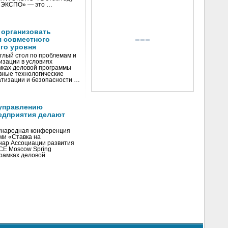
И ЭКСПО» — это …
 организовать
я совместного
го уровня
глый стол по проблемам и
зации в условиях
мках деловой программы
вные технологические
тизации и безопасности …
управлению
едприятия делают
ународная конференция
ми «Ставка на
инар Ассоциации развития
CE Moscow Spring
рамках деловой