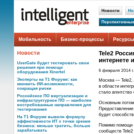
Новости
Но
Перспективные
Мобильность
Бизнес-процессы
Ресурсы
Новости
Tele2 Росси
интернете 
UserGate будет тестировать свои
решения при помощи
6 февраля 2014 г.
оборудования Xinertel
Эксперты на Т1 Форуме: как
Москва — Tele2,
множить ИИ-возможности,
в области интег
сокращая риски
стало агентство
Российское ПО виртуализации и
инфраструктурное ПО — наиболее
Основным лотом 
востребованные направления для
Предоставление 
тестирования
будет способств
На Т1 Форуме вывели формулу
эффективности ИТ с точки зрения
Помимо помощи а
бизнеса: меньше тратить, больше
зарабатывать
сообществ Tele2 