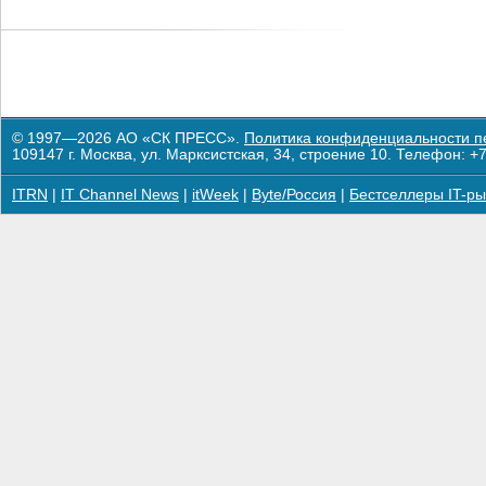
© 1997—2026 АО «СК ПРЕСС».
Политика конфиденциальности п
109147 г. Москва, ул. Марксистская, 34, строение 10. Телефон: +7
ITRN
|
IT Channel News
|
itWeek
|
Byte/Россия
|
Бестселлеры IT-ры