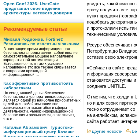
увидеть, какой именно 
Open Conf 2026: UserGate
представил свое видение
сразу получить все па
архитектуры сетевого доверия
пункт продажи (географ
подобрать декоративны
и протоколами испытан
Рекомендуемые статьи
техническими условиями
Михаил Родионов, Fortinet:
Развиваясь по известным законам
Ресурс обеспечивает о
В настоящее время информационная
Петербурга до Владиво
безопасность представляет собой вполне
оставив свою электрон
самостоятельное мощное направление
корпоративной автоматизации.
Естественно, что в таких условиях
«Сейчас на сайте пред
направление это все теснее связывается
с вопросами прикладной
информация своевремен
информационной …
становятся доступны и
Как эффективно противостоять
холдинга UNITILE.
кибератакам
На сегодняшний день обеспечение
Отметим, что холдинг 
безопасности корпоративных ресурсов
является одной из наиболее приоритетных
но и для своих партнер
целей для любой компании вне
зависимости от масштабов и сферы
тесно сотрудничает со
деятельности. Рынок информационной
на английском, испанск
безопасности развивается, а это значит,
что и …
сайта работает интернет
Наталья Абрамович, Туристско-
Другие новости
Ве
информационный центр Казани:
Виртуальная поддержка реальных