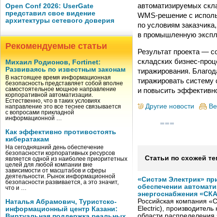
автоматизируемых скла
Open Conf 2026: UserGate
представил свое видение
WMS-решение с использ
архитектуры сетевого доверия
по условиям заказчика
в промышленную экспл
Рекомендуемые статьи
Результат проекта — с
складских бизнес-про
Михаил Родионов, Fortinet:
Развиваясь по известным законам
тиражирования. Благо
В настоящее время информационная
тиражировать систему 
безопасность представляет собой вполне
и повысить эффективн
самостоятельное мощное направление
корпоративной автоматизации.
Естественно, что в таких условиях
Другие новости
Ве
направление это все теснее связывается
с вопросами прикладной
информационной …
Как эффективно противостоять
кибератакам
На сегодняшний день обеспечение
безопасности корпоративных ресурсов
Статьи по схожей те
является одной из наиболее приоритетных
целей для любой компании вне
зависимости от масштабов и сферы
деятельности. Рынок информационной
«Систэм Электрик» пр
безопасности развивается, а это значит,
обеспечении автомати
что и …
энергоснабжения «СК
Российская компания «С
Наталья Абрамович, Туристско-
Electric), производител
информационный центр Казани:
области распределения 
Виртуальная поддержка реальных