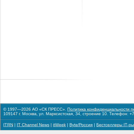
© 1997—2026 АО «СК ПРЕСС».
Политика конфиденциальности п
109147 г. Москва, ул. Марксистская, 34, строение 10. Телефон: +7
ITRN
|
IT Channel News
|
itWeek
|
Byte/Россия
|
Бестселлеры IT-ры