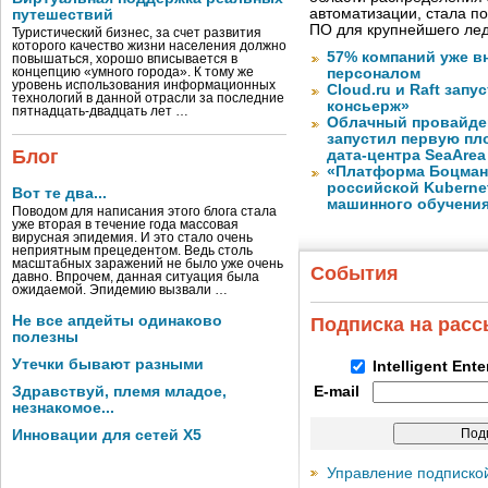
автоматизации, стала п
путешествий
ПО для крупнейшего лед
Туристический бизнес, за счет развития
которого качество жизни населения должно
57% компаний уже в
повышаться, хорошо вписывается в
концепцию «умного города». К тому же
персоналом
уровень использования информационных
Cloud.ru и Raft запу
технологий в данной отрасли за последние
консьерж»
пятнадцать-двадцать лет …
Облачный провайде
запустил первую пло
Блог
дата-центра SeaArea
«Платформа Боцман
российской Kuberne
Вот те два...
машинного обучени
Поводом для написания этого блога стала
уже вторая в течение года массовая
вирусная эпидемия. И это стало очень
неприятным прецедентом. Ведь столь
масштабных заражений не было уже очень
События
давно. Впрочем, данная ситуация была
ожидаемой. Эпидемию вызвали …
Не все апдейты одинаково
Подписка на рас
полезны
Утечки бывают разными
Intelligent Ent
Здравствуй, племя младое,
E-mail
незнакомое...
Инновации для сетей X5
Управление подписко