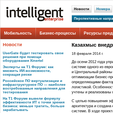
Новости
Номера
Перспективные напр
Мобильность
Бизнес-процессы
Ресурсы пред
Новости
Казахмыс внедр
UserGate будет тестировать свои
18 февраля 2014 г.
решения при помощи
оборудования Xinertel
До осени 2012 года уп
системе одного из евр
Эксперты на Т1 Форуме: как
множить ИИ-возможности,
и Центральный районы 
сокращая риски
оптимизации бизнес-пр
Российское ПО виртуализации и
определяющими фактор
инфраструктурное ПО — наиболее
логистикой. Особеннос
востребованные направления для
учтены и реализованы 
тестирования
На Т1 Форуме вывели формулу
С целью повышения эф
эффективности ИТ с точки зрения
архитектура и создана
бизнеса: меньше тратить, больше
зарабатывать
системе. В ходе проек