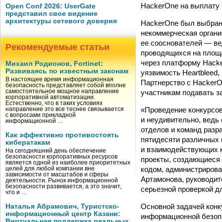
HackerOne на выплату 
Open Conf 2026: UserGate
представил свое видение
архитектуры сетевого доверия
HackerOne был выбран 
некоммерческая органи
ее сооснователей — ве
Рекомендуемые статьи
проводящихся на площа
через платформу Hack
Михаил Родионов, Fortinet:
Развиваясь по известным законам
уязвимость Heartbleed,
В настоящее время информационная
Партнерство с HackerO
безопасность представляет собой вполне
участникам подавать з
самостоятельное мощное направление
корпоративной автоматизации.
Естественно, что в таких условиях
«Проведение конкурсов
направление это все теснее связывается
с вопросами прикладной
и неудивительно, ведь
информационной …
отделов и команд разра
Как эффективно противостоять
пятидесяти различных 
кибератакам
и взаимодействующих к
На сегодняшний день обеспечение
безопасности корпоративных ресурсов
проекты, создающиеся 
является одной из наиболее приоритетных
кодом, администрирова
целей для любой компании вне
зависимости от масштабов и сферы
Артамонова, руководит
деятельности. Рынок информационной
безопасности развивается, а это значит,
серьезной проверкой д
что и …
Основной задачей конк
Наталья Абрамович, Туристско-
информационный центр Казани:
информационной безопа
Виртуальная поддержка реальных