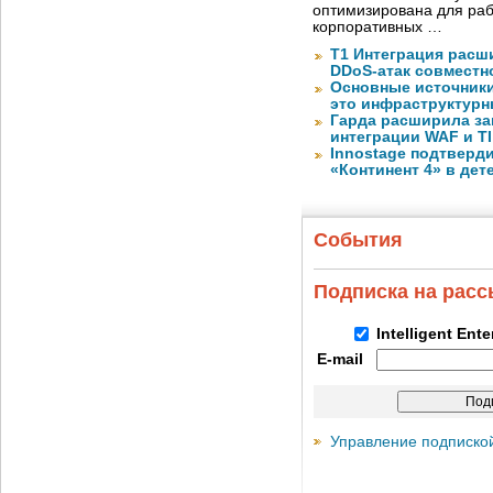
оптимизирована для раб
корпоративных …
Т1 Интеграция расш
DDoS-атак совместно
Основные источник
это инфраструктур
Гарда расширила за
интеграции WAF и TI
Innostage подтвер
«Континент 4» в дет
События
Подписка на рас
Intelligent Ent
E-mail
Управление подписко