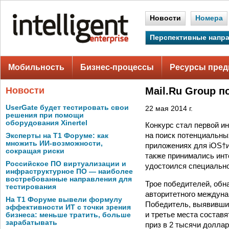
Новости
Номера
Перспективные напр
Мобильность
Бизнес-процессы
Ресурсы пред
Новости
Mail.Ru Group п
UserGate будет тестировать свои
22 мая 2014 г.
решения при помощи
оборудования Xinertel
Конкурс стал первой ин
на поиск потенциальны
Эксперты на Т1 Форуме: как
множить ИИ-возможности,
приложениях для iOS†и†
сокращая риски
также принимались инт
Российское ПО виртуализации и
удостоился специально
инфраструктурное ПО — наиболее
востребованные направления для
Трое победителей, обн
тестирования
авторитетного междунар
На Т1 Форуме вывели формулу
Победитель, выявивший
эффективности ИТ с точки зрения
и третье места состав
бизнеса: меньше тратить, больше
зарабатывать
приз в 2 тысячи доллар