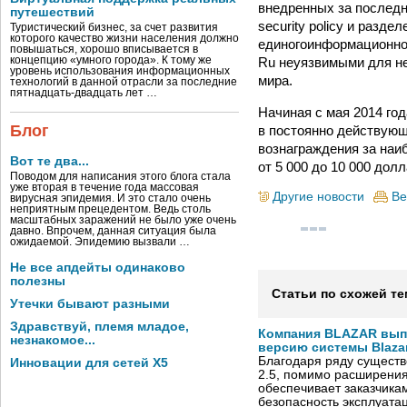
внедренных за последни
путешествий
security policy и разд
Туристический бизнес, за счет развития
которого качество жизни населения должно
единогоинформационног
повышаться, хорошо вписывается в
Ru неуязвимыми для не
концепцию «умного города». К тому же
уровень использования информационных
мира.
технологий в данной отрасли за последние
пятнадцать-двадцать лет …
Начиная с мая 2014 го
Блог
в постоянно действую
вознаграждения за наи
Вот те два...
от 5 000 до 10 000 долл
Поводом для написания этого блога стала
уже вторая в течение года массовая
Другие новости
Ве
вирусная эпидемия. И это стало очень
неприятным прецедентом. Ведь столь
масштабных заражений не было уже очень
давно. Впрочем, данная ситуация была
ожидаемой. Эпидемию вызвали …
Не все апдейты одинаково
полезны
Статьи по схожей те
Утечки бывают разными
Здравствуй, племя младое,
Компания BLAZAR вып
незнакомое...
версию системы Blazar
Благодаря ряду существ
Инновации для сетей X5
2.5, помимо расширени
обеспечивает заказчик
безопасность эксплуата