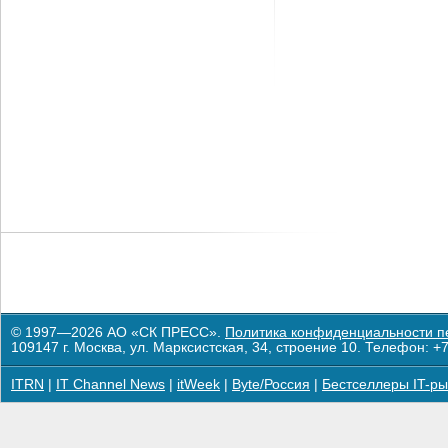
© 1997—2026 АО «СК ПРЕСС».
Политика конфиденциальности п
109147 г. Москва, ул. Марксистская, 34, строение 10. Телефон: +7
ITRN
|
IT Channel News
|
itWeek
|
Byte/Россия
|
Бестселлеры IT-ры