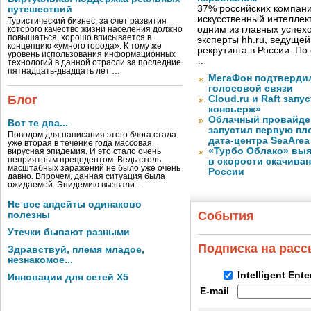
37% российских компан
путешествий
искусственный интеллект
Туристический бизнес, за счет развития
одним из главных успех
которого качество жизни населения должно
повышаться, хорошо вписывается в
эксперты hh.ru, ведуще
концепцию «умного города». К тому же
рекрутинга в России. П
уровень использования информационных
…
технологий в данной отрасли за последние
пятнадцать-двадцать лет …
МегаФон подтвердил
голосовой связи
Блог
Cloud.ru и Raft запу
консьерж»
Облачный провайде
Вот те два...
запустил первую пло
Поводом для написания этого блога стала
дата-центра SeaArea
уже вторая в течение года массовая
«Турбо Облако» выя
вирусная эпидемия. И это стало очень
неприятным прецедентом. Ведь столь
в скорости скачива
масштабных заражений не было уже очень
России
давно. Впрочем, данная ситуация была
ожидаемой. Эпидемию вызвали …
Не все апдейты одинаково
События
полезны
Утечки бывают разными
Подписка на рас
Здравствуй, племя младое,
незнакомое...
Intelligent Ent
Инновации для сетей X5
E-mail