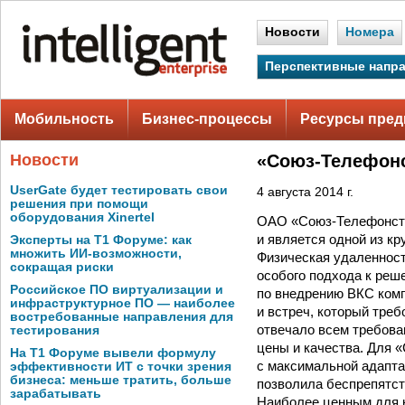
Новости
Номера
Перспективные напр
Мобильность
Бизнес-процессы
Ресурсы пред
Новости
«Союз-Телефонс
UserGate будет тестировать свои
4 августа 2014 г.
решения при помощи
оборудования Xinertel
ОАО «Союз-Телефонстр
и является одной из к
Эксперты на Т1 Форуме: как
множить ИИ-возможности,
Физическая удаленност
сокращая риски
особого подхода к реш
Российское ПО виртуализации и
по внедрению ВКС ком
инфраструктурное ПО — наиболее
и встреч, который тре
востребованные направления для
отвечало всем требова
тестирования
цены и качества. Для 
На Т1 Форуме вывели формулу
с максимальной адапта
эффективности ИТ с точки зрения
бизнеса: меньше тратить, больше
позволила беспрепятст
зарабатывать
Наиболее ценным для к