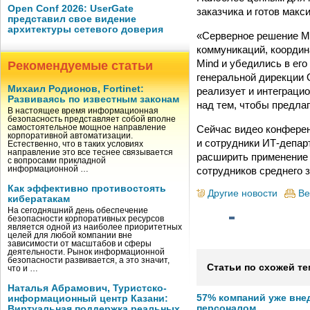
Open Conf 2026: UserGate
заказчика и готов макс
представил свое видение
архитектуры сетевого доверия
«Серверное решение M
коммуникаций, координ
Mind и убедились в ег
Рекомендуемые статьи
генеральной дирекции
Михаил Родионов, Fortinet:
реализует и интеграци
Развиваясь по известным законам
над тем, чтобы предла
В настоящее время информационная
безопасность представляет собой вполне
Сейчас видео конферен
самостоятельное мощное направление
корпоративной автоматизации.
и сотрудники ИТ-депар
Естественно, что в таких условиях
направление это все теснее связывается
расширить применение 
с вопросами прикладной
сотрудников среднего з
информационной …
Как эффективно противостоять
Другие новости
Ве
кибератакам
На сегодняшний день обеспечение
безопасности корпоративных ресурсов
является одной из наиболее приоритетных
целей для любой компании вне
зависимости от масштабов и сферы
деятельности. Рынок информационной
безопасности развивается, а это значит,
Статьи по схожей те
что и …
Наталья Абрамович, Туристско-
57% компаний уже вне
информационный центр Казани:
персоналом
Виртуальная поддержка реальных