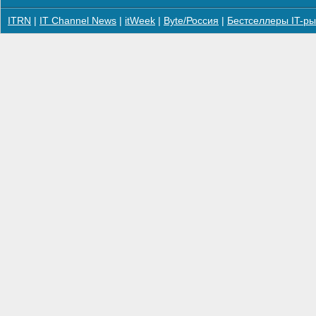
ITRN
|
IT Channel News
|
itWeek
|
Byte/Россия
|
Бестселлеры IT-ры