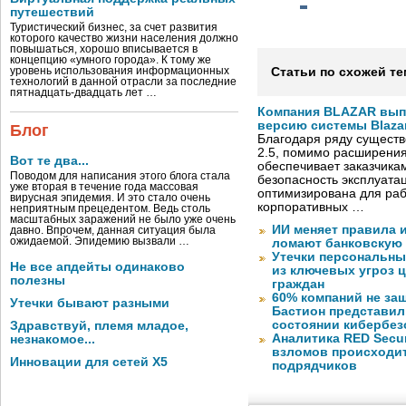
путешествий
Туристический бизнес, за счет развития
которого качество жизни населения должно
повышаться, хорошо вписывается в
концепцию «умного города». К тому же
уровень использования информационных
Статьи по схожей те
технологий в данной отрасли за последние
пятнадцать-двадцать лет …
Компания BLAZAR вып
версию системы Blazar
Блог
Благодаря ряду существ
2.5, помимо расширени
Вот те два...
обеспечивает заказчик
Поводом для написания этого блога стала
безопасность эксплуата
уже вторая в течение года массовая
оптимизирована для раб
вирусная эпидемия. И это стало очень
корпоративных …
неприятным прецедентом. Ведь столь
масштабных заражений не было уже очень
ИИ меняет правила 
давно. Впрочем, данная ситуация была
ожидаемой. Эпидемию вызвали …
ломают банковскую
Утечки персональны
Не все апдейты одинаково
из ключевых угроз 
полезны
граждан
60% компаний не за
Утечки бывают разными
Бастион представил
состоянии кибербез
Здравствуй, племя младое,
Аналитика RED Secur
незнакомое...
взломов происходит
Инновации для сетей X5
подрядчиков