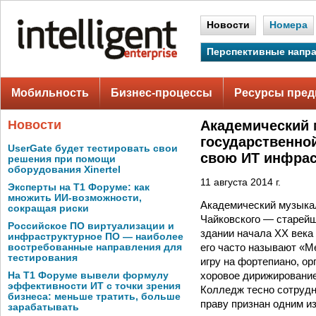
Новости
Номера
Перспективные напр
Мобильность
Бизнес-процессы
Ресурсы пред
Новости
Академический 
государственно
UserGate будет тестировать свои
свою ИТ инфрас
решения при помощи
оборудования Xinertel
11 августа 2014 г.
Эксперты на Т1 Форуме: как
множить ИИ-возможности,
Академический музыкал
сокращая риски
Чайковского — старейш
Российское ПО виртуализации и
здании начала ХХ века
инфраструктурное ПО — наиболее
его часто называют «М
востребованные направления для
тестирования
игру на фортепиано, ор
хоровое дирижирование
На Т1 Форуме вывели формулу
эффективности ИТ с точки зрения
Колледж тесно сотрудн
бизнеса: меньше тратить, больше
праву признан одним 
зарабатывать