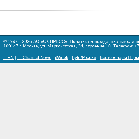
© 1997—2026 АО «СК ПРЕСС».
Политика конфиденциальности п
109147 г. Москва, ул. Марксистская, 34, строение 10. Телефон: +7
ITRN
|
IT Channel News
|
itWeek
|
Byte/Россия
|
Бестселлеры IT-ры