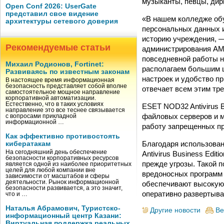
музыканты, певцы, дир
Open Conf 2026: UserGate
представил свое видение
«В нашем колледже об
архитектуры сетевого доверия
персональных данных и
историю учреждения, —
Рекомендуемые статьи
администрирования АМК
повседневной работы н
Михаил Родионов, Fortinet:
располагаем большим ш
Развиваясь по известным законам
настроек и удобство п
В настоящее время информационная
безопасность представляет собой вполне
отвечает всем этим тр
самостоятельное мощное направление
корпоративной автоматизации.
Естественно, что в таких условиях
ESET NOD32 Antivirus 
направление это все теснее связывается
файловых серверов и м
с вопросами прикладной
информационной …
работу запрещенных п
Как эффективно противостоять
Благодаря использован
кибератакам
На сегодняшний день обеспечение
Antivirus Business Edi
безопасности корпоративных ресурсов
прежде угрозы. Такой 
является одной из наиболее приоритетных
целей для любой компании вне
вредоносных программ 
зависимости от масштабов и сферы
деятельности. Рынок информационной
обеспечивают высокую
безопасности развивается, а это значит,
оперативно развертыва
что и …
Наталья Абрамович, Туристско-
Другие новости
Ве
информационный центр Казани:
Виртуальная поддержка реальных