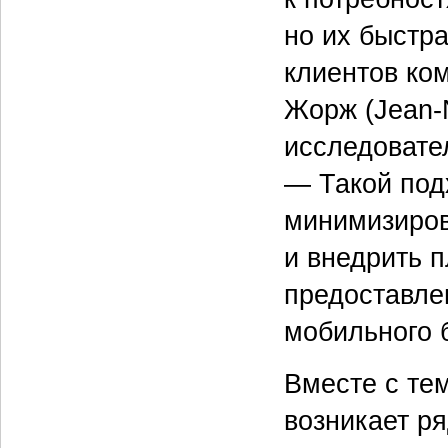
но их быстр
клиентов ко
Жорж (Jean-
исследовател
— Такой под
минимизиров
и внедрить 
предоставле
мобильного 
Вместе с те
возникает р