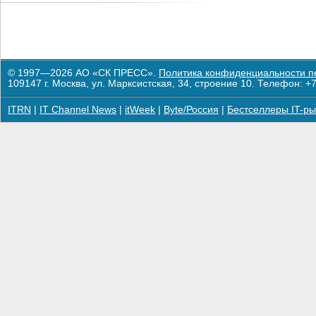
© 1997—2026 АО «СК ПРЕСС».
Политика конфиденциальности п
109147 г. Москва, ул. Марксистская, 34, строение 10. Телефон: +7
ITRN
|
IT Channel News
|
itWeek
|
Byte/Россия
|
Бестселлеры IT-ры