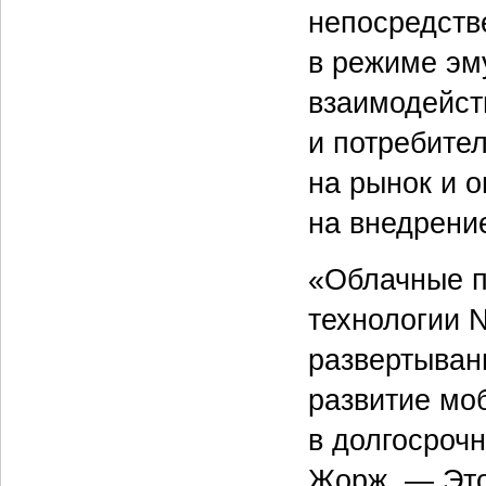
непосредств
в режиме эм
взаимодейст
и потребите
на рынок и 
на внедрени
«Облачные п
технологии 
развертыван
развитие мо
в долгосроч
Жорж. — Это