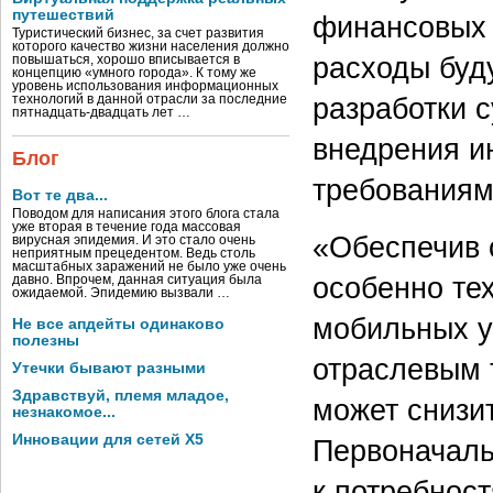
путешествий
финансовых у
Туристический бизнес, за счет развития
которого качество жизни населения должно
расходы буд
повышаться, хорошо вписывается в
концепцию «умного города». К тому же
уровень использования информационных
разработки 
технологий в данной отрасли за последние
пятнадцать-двадцать лет …
внедрения и
Блог
требованиям
Вот те два...
Поводом для написания этого блога стала
уже вторая в течение года массовая
«Обеспечив 
вирусная эпидемия. И это стало очень
неприятным прецедентом. Ведь столь
масштабных заражений не было уже очень
особенно те
давно. Впрочем, данная ситуация была
ожидаемой. Эпидемию вызвали …
мобильных у
Не все апдейты одинаково
полезны
отраслевым 
Утечки бывают разными
Здравствуй, племя младое,
может снизи
незнакомое...
Инновации для сетей X5
Первоначаль
к потребнос