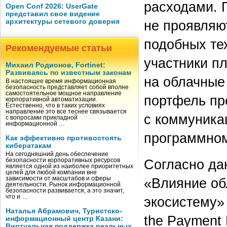
расходами. 
Open Conf 2026: UserGate
представил свое видение
не проявляю
архитектуры сетевого доверия
подобных те
Рекомендуемые статьи
участники п
Михаил Родионов, Fortinet:
Развиваясь по известным законам
на облачные
В настоящее время информационная
безопасность представляет собой вполне
самостоятельное мощное направление
портфель пр
корпоративной автоматизации.
Естественно, что в таких условиях
направление это все теснее связывается
с коммуника
с вопросами прикладной
информационной …
программном
Как эффективно противостоять
кибератакам
На сегодняшний день обеспечение
Согласно дан
безопасности корпоративных ресурсов
является одной из наиболее приоритетных
целей для любой компании вне
«Влияние об
зависимости от масштабов и сферы
деятельности. Рынок информационной
безопасности развивается, а это значит,
что и …
экосистему»
Наталья Абрамович, Туристско-
the Payment 
информационный центр Казани:
Виртуальная поддержка реальных