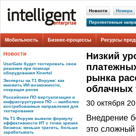
Новости
Номера
Перспективные напр
Мобильность
Бизнес-процессы
Ресурсы пред
Новости
Низкий ур
UserGate будет тестировать свои
платежных
решения при помощи
оборудования Xinertel
рынка рас
Эксперты на Т1 Форуме: как
множить ИИ-возможности,
облачных 
сокращая риски
Российское ПО виртуализации и
30 октября 201
инфраструктурное ПО — наиболее
востребованные направления для
тестирования
Внедрение б
На Т1 Форуме вывели формулу
эффективности ИТ с точки зрения
это сложный
бизнеса: меньше тратить, больше
зарабатывать