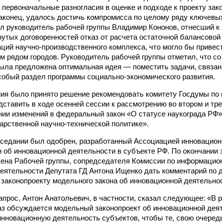
 первоначальные разногласия в оценке и подходе к проекту зак
наконец, удалось достичь компромисса по целому ряду ключевы
 руководитель рабочей группы Владимир Кононов, отнесший к
нутых договоренностей отказ от расчета остаточной балансово
аций научно-производственного комплекса, что могло бы привест
м рядом городов. Руководитель рабочей группы отметил, что со
ыла предложена оптимальная идея — поместить задачи, связан
особый раздел программы социально-экономического развития.
ия было принято решение рекомендовать комитету Госдумы по 
дставить в ходе осенней сессии к рассмотрению во втором и тре
нии изменений в федеральный закон «О статусе наукограда РФ
дарственной научно-технической политике».
заседании был одобрен, разработанный Ассоциацией инновацион
 об инновационной деятельности в субъекте РФ. По окончании 
ена Рабочей группы, сопредседателя Комиссии по информацио
еятельности Депутата ГД Антона Ищенко дать комментарий по 
о законопроекту модельного закона об инновационной деятельно
запрос, Антон Анатольевич, в частности, сказал следующее: «В 
аз обсуждается модельный законопроект об инновационной дея
инновационную деятельность субъектов, чтобы те, свою очередь