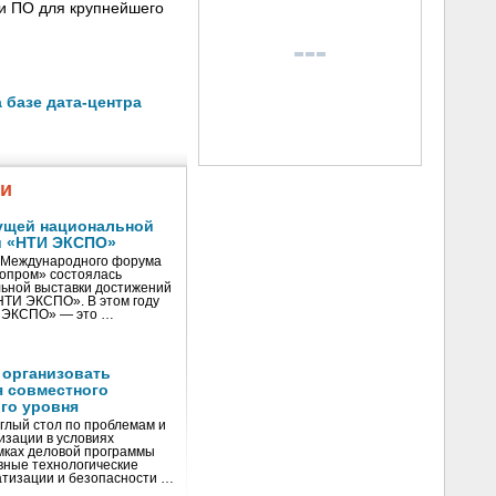
 и ПО для крупнейшего
 базе дата-центра
жи
ущей национальной
и «НТИ ЭКСПО»
V Международного форума
нопром» состоялась
ьной выставки достижений
«НТИ ЭКСПО». В этом году
И ЭКСПО» — это …
 организовать
я совместного
го уровня
глый стол по проблемам и
зации в условиях
мках деловой программы
вные технологические
тизации и безопасности …