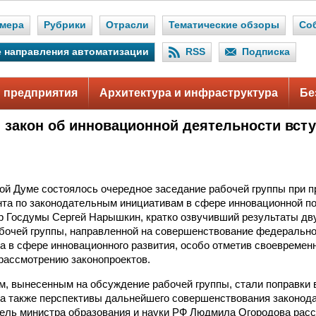
мера
Рубрики
Отрасли
Тематические обзоры
Со
 направления автоматизации
RSS
Подписка
 предприятия
Архитектура и инфраструктура
Бе
закон об инновационной деятельности всту
.
ой Думе состоялось очередное заседание рабочей группы при 
та по законодательным инициативам в сфере инновационной п
р Госдумы Сергей Нарышкин, кратко озвучивший результаты дв
бочей группы, направленной на совершенствование федеральног
а в сфере инновационного развития, особо отметив своевремен
рассмотрению законопроектов.
, вынесенным на обсуждение рабочей группы, стали поправки в
 а также перспективы дальнейшего совершенствования законода
ель министра образования и науки РФ Людмила Огородова расск