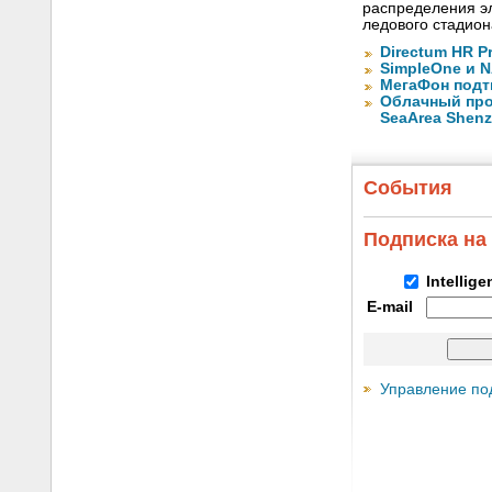
распределения эл
ледового стадион
Directum HR P
SimpleOne и 
МегаФон подт
Облачный про
SeaArea Shen
События
Подписка на
Intellig
E-mail
Управление по