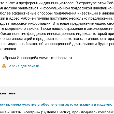
-то льгот и преференций для инициаторов. В структуре этой Раб
ая должна заниматься информационной поддержкой инновацион
иболее эффективные способы привлечения инвестиций в иннова
ии в адрес Рабочей группы поступило несколько предложений,
едств массовой информации. Это наше предложение нашло сво
сте модельного закона. Также нашло отражение в законопроекте
обиход понятия фондового инновационного индекса, который при
чения инвестиций в предприятия высокотехнологичного сектора
енью модельный закон об инновационной деятельности будет р
регионах».
л «Время Инноваций» www. time-innov. ru
Версия для печати
жей теме
ик» приняла участие в обеспечении автоматизации и надежно
ния «Систэм Электрик» (Systeme Electric), производитель комплек