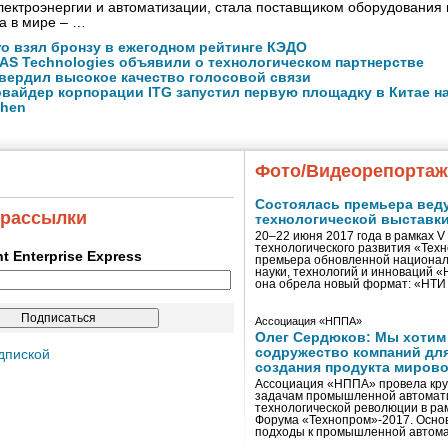
ектроэнергии и автоматизации, стала поставщиком оборудования
а в мире – …
ro взял бронзу в ежегодном рейтинге КЭДО
NAS Technologies объявили о технологическом партнерстве
вердил высокое качество голосовой связи
вайдер корпорации ITG запустил первую площадку в Китае на
zhen
Фото/Видеорепорта
Состоялась премьера вед
 рассылки
технологической выставк
20–22 июня 2017 года в рамках 
технологического развития «Тех
ent Enterprise Express
премьера обновленной национал
науки, технологий и инноваций 
она обрела новый формат: «НТ
Ассоциация «НППА»
Олег Сердюков: Мы хотим
содружество компаний дл
дпиской
создания продукта мирово
Ассоциация «НППА» провела кру
задачам промышленной автомати
технологической революции в ра
Форума «Технопром»-2017. Осно
подходы к промышленной автома