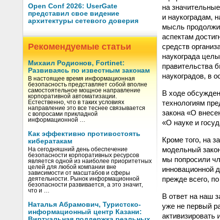
Open Conf 2026: UserGate
на значительные
представил свое видение
и наукоградам, 
архитектуры сетевого доверия
мысль продолжил
аспектам достиг
Рекомендуемые статьи
средств организ
наукограда целы
Михаил Родионов, Fortinet:
правительства б
Развиваясь по известным законам
наукоградов, в 
В настоящее время информационная
безопасность представляет собой вполне
самостоятельное мощное направление
В ходе обсужден
корпоративной автоматизации.
технологиям пре
Естественно, что в таких условиях
направление это все теснее связывается
закона «О внесе
с вопросами прикладной
информационной …
«О науке и госу
Как эффективно противостоять
Кроме того, на 
кибератакам
модельный закон
На сегодняшний день обеспечение
безопасности корпоративных ресурсов
мы попросили чл
является одной из наиболее приоритетных
целей для любой компании вне
инновационной д
зависимости от масштабов и сферы
прежде всего, п
деятельности. Рынок информационной
безопасности развивается, а это значит,
что и …
В ответ на наш 
Наталья Абрамович, Туристско-
уже не первый р
информационный центр Казани:
активизировать 
Виртуальная поддержка реальных