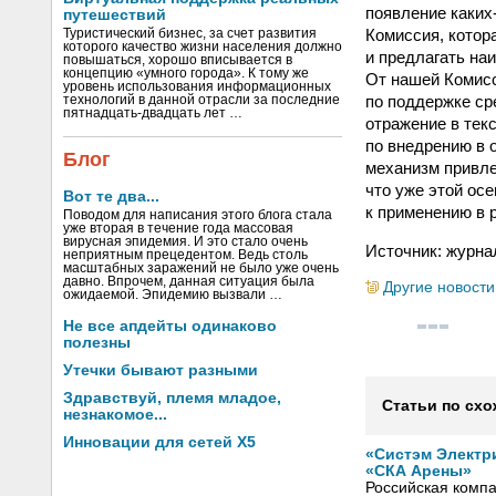
появление каких
путешествий
Комиссия, котор
Туристический бизнес, за счет развития
которого качество жизни населения должно
и предлагать на
повышаться, хорошо вписывается в
концепцию «умного города». К тому же
От нашей Комисс
уровень использования информационных
по поддержке ср
технологий в данной отрасли за последние
пятнадцать-двадцать лет …
отражение в тек
по внедрению в 
Блог
механизм привле
что уже этой ос
Вот те два...
к применению в 
Поводом для написания этого блога стала
уже вторая в течение года массовая
вирусная эпидемия. И это стало очень
Источник: журна
неприятным прецедентом. Ведь столь
масштабных заражений не было уже очень
давно. Впрочем, данная ситуация была
Другие новости
ожидаемой. Эпидемию вызвали …
Не все апдейты одинаково
полезны
Утечки бывают разными
Здравствуй, племя младое,
Статьи по схо
незнакомое...
Инновации для сетей X5
«Систэм Электр
«СКА Арены»
Российская компа