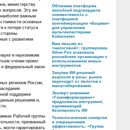
она, министерству
Облачная платформа
х вопросов. Эту же
moncloud подтвердила
совместимость с
 наиболее важным
платформой
й стоимости основных
контейнеризации «Боцман»
и к потере статуса
для управления
мультикластерами
 стороны
Kubernetes
ные с развитием
Вам письмо из
«налоговой»: группировка
Silver Fox атаковала
науке и наукоемким
российские организации с
тьем чтении проект
использованием новых
инструментов
» и федеральный закон
Закупки ИИ-решений
выросли в разы: рынок
переходит от пилотов к
ных регионов России,
масштабированию
заседания
Эксперт компании
нной поддержке
«Газинформсервис»
данным решениям и,
предложила инструмент,
сти.
оценивающий
безопасность ИИ
рамках Рабочей группы
Технологическая синергия
тельности, призванный
и операционная
эффективность: «Группа
, могли гарантировать