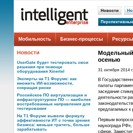
Новости
Но
Перспективные
Мобильность
Бизнес-процессы
Ресурсы
Новости
Модельный 
осенью
UserGate будет тестировать свои
решения при помощи
31 октября 2014 г
оборудования Xinertel
Эксперты на Т1 Форуме: как
В Государственн
множить ИИ-возможности,
палаты парламен
сокращая риски
заседание спике
Российское ПО виртуализации и
деятельности ра
инфраструктурное ПО — наиболее
законодательств
востребованные направления для
тестирования
предлагаемых к 
На Т1 Форуме вывели формулу
Первым вопросом
эффективности ИТ с точки зрения
бизнеса: меньше тратить, больше
наукограда РФ»,
зарабатывать
сфере. Заместит