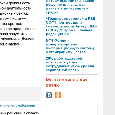
Астра» выводит на рынок
очей группы есть
решение для защиты
ной деятельности
данных в виртуальных
средах
ционный сектор.
 в том числе —
«Газинформсервис» и РЕД
СОФТ подтвердили
е конкретное
совместимость Ankey IDM и
 и наше предложение
РЕД АДМ Промышленная
зван запустить
редакция 2.0
 экономики. Думаю,
БФТ-Холдинг
екомендован
модернизировал
информационную систему
Алтайкрайимущества
28% работодателей
опасаются ухода
сотрудников из-за уровня
заработной платы
Мы в социальных
сетях
го энергоснабжения
сных решений в области