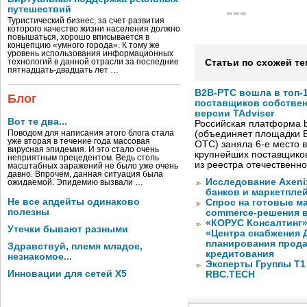
путешествий
Туристический бизнес, за счет развития
которого качество жизни населения должно
повышаться, хорошо вписывается в
концепцию «умного города». К тому же
уровень использования информационных
технологий в данной отрасли за последние
Статьи по схожей те
пятнадцать-двадцать лет …
B2B-РТС вошла в топ-
Блог
поставщиков собстве
версии TAdviser
Вот те два...
Российская платформа b
Поводом для написания этого блога стала
(объединяет площадки B
уже вторая в течение года массовая
OTC) заняла 6-е место в
вирусная эпидемия. И это стало очень
крупнейших поставщико
неприятным прецедентом. Ведь столь
из реестра отечественн
масштабных заражений не было уже очень
давно. Впрочем, данная ситуация была
Исследование Axeni
ожидаемой. Эпидемию вызвали …
банков и маркетпле
Не все апдейты одинаково
Спрос на готовые м
полезны
commerce-решения 
«КОРУС Консалтинг»
Утечки бывают разными
«Центра снабжения 
планирования прода
Здравствуй, племя младое,
кредитования
незнакомое...
Эксперты Группы Т1
Инновации для сетей X5
RBC.TECH