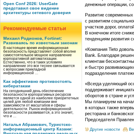
Open Conf 2026: UserGate
денежные операции, со
представил свое видение
архитектуры сетевого доверия
Развитие современных 
с развитием социально
участков дорог, оплат
Рекомендуемые статьи
В конечном итоге сниж
тенденциям развития с
Михаил Родионов, Fortinet:
Развиваясь по известным законам
В настоящее время информационная
«Компания Tieto доволь
безопасность представляет собой вполне
Bank. Благодаря решен
самостоятельное мощное направление
корпоративной автоматизации.
клиентам бесконтактны
Естественно, что в таких условиях
направление это все теснее связывается
и быстро развивающих
с вопросами прикладной
подразделения платежных
информационной …
Как эффективно противостоять
«Всегда уделяющий осо
кибератакам
поддерживает инициат
На сегодняшний день обеспечение
безопасности корпоративных ресурсов
оборотов в стране и у
является одной из наиболее приоритетных
Мы планируем на начал
целей для любой компании вне
зависимости от масштабов и сферы
в которых также вперв
деятельности. Рынок информационной
безопасности развивается, а это значит,
ресторана и банковско
что и …
Председателя Правлен
Наталья Абрамович, Туристско-
информационный центр Казани:
Другие новости
Ве
Виртуальная поддержка реальных