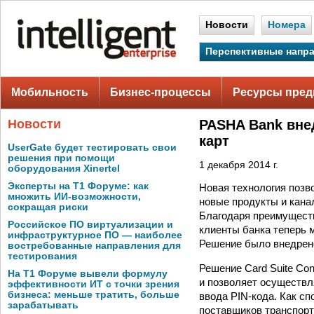
Новости
Номера
Перспективные напр
Мобильность
Бизнес-процессы
Ресурсы пред
Новости
PASHA Bank вне
карт
UserGate будет тестировать свои
решения при помощи
1 декабря 2014 г.
оборудования Xinertel
Эксперты на Т1 Форуме: как
Новая технология позв
множить ИИ-возможности,
новые продукты и кана
сокращая риски
Благодаря преимущест
Российское ПО виртуализации и
клиенты банка теперь 
инфраструктурное ПО — наиболее
Решение было внедрено
востребованные направления для
тестирования
Решение Card Suite Con
На Т1 Форуме вывели формулу
и позволяет осуществл
эффективности ИТ с точки зрения
бизнеса: меньше тратить, больше
ввода PIN-кода. Как с
зарабатывать
поставщиков транспорт