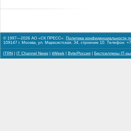
© 1997—2026 АО «СК ПРЕСС».
Политика конфиденциальности п
109147 г. Москва, ул. Марксистская, 34, строение 10. Телефон: +7
ITRN
|
IT Channel News
|
itWeek
|
Byte/Россия
|
Бестселлеры IT-ры