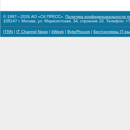
© 1997—2026 АО «СК ПРЕСС».
Политика конфиденциальности п
109147 г. Москва, ул. Марксистская, 34, строение 10. Телефон: +7
ITRN
|
IT Channel News
|
itWeek
|
Byte/Россия
|
Бестселлеры IT-ры