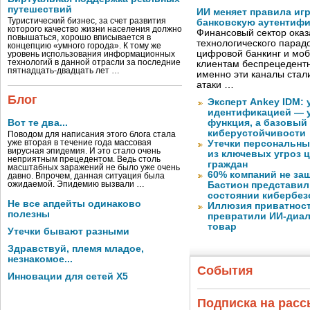
путешествий
ИИ меняет правила иг
Туристический бизнес, за счет развития
банковскую аутентиф
которого качество жизни населения должно
Финансовый сектор оказ
повышаться, хорошо вписывается в
технологического парадо
концепцию «умного города». К тому же
цифровой банкинг и мо
уровень использования информационных
технологий в данной отрасли за последние
клиентам беспрецедентн
пятнадцать-двадцать лет …
именно эти каналы стал
атаки …
Блог
Эксперт Ankey IDM:
идентификацией — у
Вот те два...
функция, а базовый
киберустойчивости
Поводом для написания этого блога стала
уже вторая в течение года массовая
Утечки персональны
вирусная эпидемия. И это стало очень
из ключевых угроз 
неприятным прецедентом. Ведь столь
граждан
масштабных заражений не было уже очень
60% компаний не за
давно. Впрочем, данная ситуация была
ожидаемой. Эпидемию вызвали …
Бастион представил
состоянии кибербез
Не все апдейты одинаково
Иллюзия приватност
полезны
превратили ИИ-диал
товар
Утечки бывают разными
Здравствуй, племя младое,
незнакомое...
События
Инновации для сетей X5
Подписка на рас