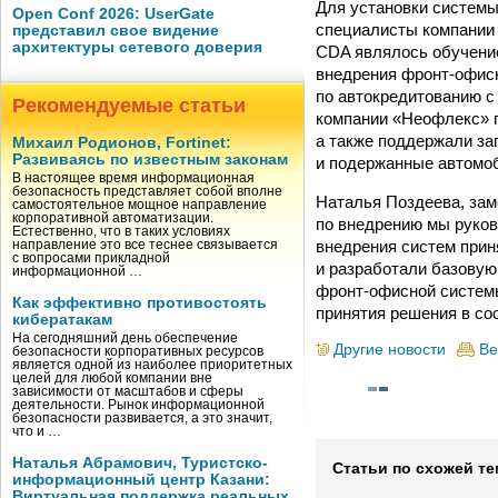
Для установки системы
Open Conf 2026: UserGate
специалисты компании
представил свое видение
архитектуры сетевого доверия
CDA являлось обучение
внедрения фронт-офисн
по автокредитованию с
Рекомендуемые статьи
компании «Неофлекс» 
а также поддержали за
Михаил Родионов, Fortinet:
Развиваясь по известным законам
и подержанные автомо
В настоящее время информационная
безопасность представляет собой вполне
Наталья Поздеева, за
самостоятельное мощное направление
корпоративной автоматизации.
по внедрению мы руков
Естественно, что в таких условиях
внедрения систем прин
направление это все теснее связывается
с вопросами прикладной
и разработали базовую
информационной …
фронт-офисной системы
Как эффективно противостоять
принятия решения в соо
кибератакам
На сегодняшний день обеспечение
Другие новости
Ве
безопасности корпоративных ресурсов
является одной из наиболее приоритетных
целей для любой компании вне
зависимости от масштабов и сферы
деятельности. Рынок информационной
безопасности развивается, а это значит,
что и …
Наталья Абрамович, Туристско-
Статьи по схожей те
информационный центр Казани:
Виртуальная поддержка реальных