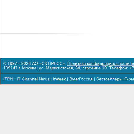
© 1997—2026 АО «СК ПРЕСС».
Политика конфиденциальности п
109147 г. Москва, ул. Марксистская, 34, строение 10. Телефон: +7
ITRN
|
IT Channel News
|
itWeek
|
Byte/Россия
|
Бестселлеры IT-ры