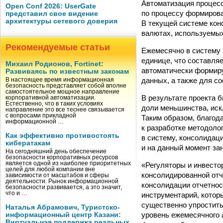
Автоматизация процес
Open Conf 2026: UserGate
по процессу формирова
представил свое видение
архитектуры сетевого доверия
В текущей системе кон
валютах, используемых
Рекомендуемые статьи
Ежемесячно в систему 
единице, что составляе
Михаил Родионов, Fortinet:
автоматически формиру
Развиваясь по известным законам
данных, а также для с
В настоящее время информационная
безопасность представляет собой вполне
самостоятельное мощное направление
В результате проекта 
корпоративной автоматизации.
Естественно, что в таких условиях
доли меньшинства, иск
направление это все теснее связывается
с вопросами прикладной
Таким образом, благод
информационной …
к разработке методоло
Как эффективно противостоять
в систему, консолидац
кибератакам
и на данный момент зан
На сегодняшний день обеспечение
безопасности корпоративных ресурсов
является одной из наиболее приоритетных
«Регуляторы и инвесто
целей для любой компании вне
консолидированной от
зависимости от масштабов и сферы
деятельности. Рынок информационной
консолидации отчетнос
безопасности развивается, а это значит,
что и …
инструментарий, котор
существенно упростить 
Наталья Абрамович, Туристско-
уровень ежемесячного
информационный центр Казани:
Виртуальная поддержка реальных