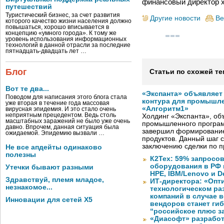
финансовый директор хо
путешествий
Туристический бизнес, за счет развития
Другие новости
Ве
которого качество жизни населения должно
повышаться, хорошо вписывается в
концепцию «умного города». К тому же
уровень использования информационных
технологий в данной отрасли за последние
пятнадцать-двадцать лет …
Блог
Статьи по схожей те
Вот те два...
«Экспанта» объявляет
Поводом для написания этого блога стала
контура для промышле
уже вторая в течение года массовая
«Алгоритм1»
вирусная эпидемия. И это стало очень
неприятным прецедентом. Ведь столь
Холдинг «Экспанта», о
масштабных заражений не было уже очень
промышленного програм
давно. Впрочем, данная ситуация была
завершил формирование
ожидаемой. Эпидемию вызвали …
продуктов. Данный шаг 
заключению сделки по 
Не все апдейты одинаково
полезны
К2Тех: 59% запросов
оборудования в РФ 
Утечки бывают разными
HPE, IBM/Lenovo и De
Здравствуй, племя младое,
ИТ-директора: «Оп
незнакомое...
технологическом ра
компаний в случае 
Инновации для сетей X5
вендоров станет ги
“российское плюс з
«Диасофт» разработ