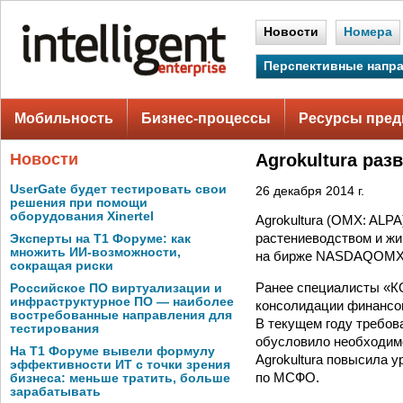
Новости
Номера
Перспективные напр
Мобильность
Бизнес-процессы
Ресурсы пред
Новости
Agrokultura раз
UserGate будет тестировать свои
26 декабря 2014 г.
решения при помощи
оборудования Xinertel
Agrokultura (OMX: ALP
растениеводством и жи
Эксперты на Т1 Форуме: как
множить ИИ-возможности,
на бирже NASDAQOMX 
сокращая риски
Ранее специалисты «К
Российское ПО виртуализации и
инфраструктурное ПО — наиболее
консолидации финансово
востребованные направления для
В текущем году требова
тестирования
обусловило необходимо
На Т1 Форуме вывели формулу
Agrokultura повысила у
эффективности ИТ с точки зрения
по МСФО.
бизнеса: меньше тратить, больше
зарабатывать