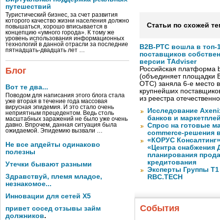
путешествий
Туристический бизнес, за счет развития
которого качество жизни населения должно
Статьи по схожей те
повышаться, хорошо вписывается в
концепцию «умного города». К тому же
уровень использования информационных
технологий в данной отрасли за последние
B2B-РТС вошла в топ-
пятнадцать-двадцать лет …
поставщиков собстве
версии TAdviser
Российская платформа b
Блог
(объединяет площадки B
OTC) заняла 6-е место в
Вот те два...
крупнейших поставщико
Поводом для написания этого блога стала
из реестра отечественн
уже вторая в течение года массовая
вирусная эпидемия. И это стало очень
Исследование Axeni
неприятным прецедентом. Ведь столь
банков и маркетпле
масштабных заражений не было уже очень
давно. Впрочем, данная ситуация была
Спрос на готовые м
ожидаемой. Эпидемию вызвали …
commerce-решения 
«КОРУС Консалтинг»
Не все апдейты одинаково
«Центра снабжения 
полезны
планирования прода
кредитования
Утечки бывают разными
Эксперты Группы Т1
Здравствуй, племя младое,
RBC.TECH
незнакомое...
Инновации для сетей X5
События
привет сосед отзывы займ
должников
.