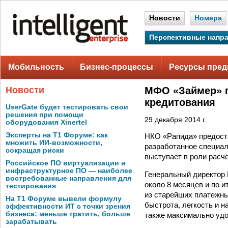
Новости
Номера
Перспективные напр
Мобильность
Бизнес-процессы
Ресурсы пред
Новости
МФО «Займер» п
кредитования
UserGate будет тестировать свои
решения при помощи
29 декабря 2014 г.
оборудования Xinertel
Эксперты на Т1 Форуме: как
НКО «Рапида» предост
множить ИИ-возможности,
разработанное специал
сокращая риски
выступает в роли расче
Российское ПО виртуализации и
инфраструктурное ПО — наиболее
Генеральный директор
востребованные направления для
около 8 месяцев и по 
тестирования
из старейших платежны
На Т1 Форуме вывели формулу
быстрота, легкость и 
эффективности ИТ с точки зрения
бизнеса: меньше тратить, больше
также максимально уд
зарабатывать