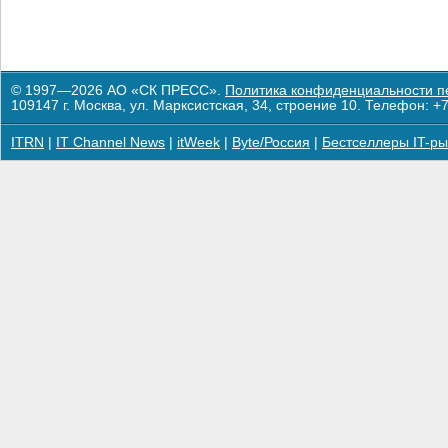
© 1997—2026 АО «СК ПРЕСС».
Политика конфиденциальности п
109147 г. Москва, ул. Марксистская, 34, строение 10. Телефон: +7
ITRN
|
IT Channel News
|
itWeek
|
Byte/Россия
|
Бестселлеры IT-ры