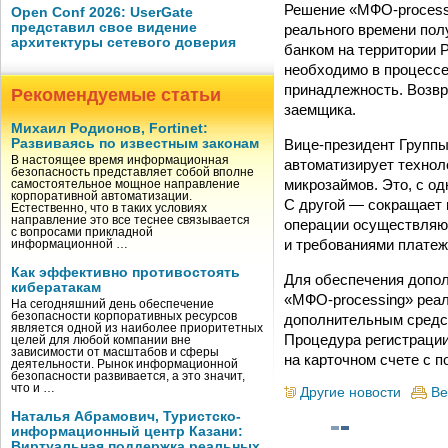
Решение «МФО-processi
Open Conf 2026: UserGate
представил свое видение
реального времени пол
архитектуры сетевого доверия
банком на территории 
необходимо в процессе
принадлежность. Возвр
Рекомендуемые статьи
заемщика.
Михаил Родионов, Fortinet:
Вице-президент Группы
Развиваясь по известным законам
В настоящее время информационная
автоматизирует технол
безопасность представляет собой вполне
микрозаймов. Это, с о
самостоятельное мощное направление
корпоративной автоматизации.
С другой — сокращает
Естественно, что в таких условиях
направление это все теснее связывается
операции осуществляют
с вопросами прикладной
и требованиями платеж
информационной …
Как эффективно противостоять
Для обеспечения допол
кибератакам
«МФО-processing» реа
На сегодняшний день обеспечение
безопасности корпоративных ресурсов
дополнительным средст
является одной из наиболее приоритетных
Процедура регистрации
целей для любой компании вне
зависимости от масштабов и сферы
на карточном счете с 
деятельности. Рынок информационной
безопасности развивается, а это значит,
что и …
Другие новости
Ве
Наталья Абрамович, Туристско-
информационный центр Казани:
Виртуальная поддержка реальных