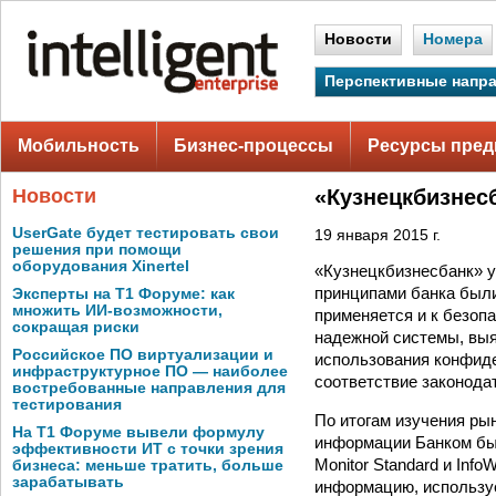
Новости
Номера
Перспективные напр
Мобильность
Бизнес-процессы
Ресурсы пред
Новости
«Кузнецкбизнес
UserGate будет тестировать свои
19 января 2015 г.
решения при помощи
оборудования Xinertel
«Кузнецкбизнесбанк» у
принципами банка были
Эксперты на Т1 Форуме: как
множить ИИ-возможности,
применяется и к безоп
сокращая риски
надежной системы, вы
Российское ПО виртуализации и
использования конфид
инфраструктурное ПО — наиболее
соответствие законод
востребованные направления для
тестирования
По итогам изучения ры
На Т1 Форуме вывели формулу
информации Банком был
эффективности ИТ с точки зрения
Monitor Standard и InfoW
бизнеса: меньше тратить, больше
зарабатывать
информацию, использу