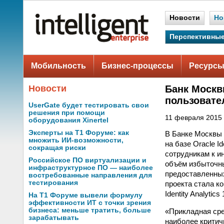
Новости
Но
Перспективные
Мобильность
Бизнес-процессы
Ресурсы
Новости
Банк Москв
пользовате
UserGate будет тестировать свои
решения при помощи
11 февраля 2015 
оборудования Xinertel
Эксперты на Т1 Форуме: как
В Банке Москвы 
множить ИИ-возможности,
на базе Oracle I
сокращая риски
сотрудникам к и
Российское ПО виртуализации и
объём избыточн
инфраструктурное ПО — наиболее
предоставленных
востребованные направления для
тестирования
проекта стала к
Identity Analytics 
На Т1 Форуме вывели формулу
эффективности ИТ с точки зрения
бизнеса: меньше тратить, больше
«Прикладная сре
зарабатывать
наиболее критич