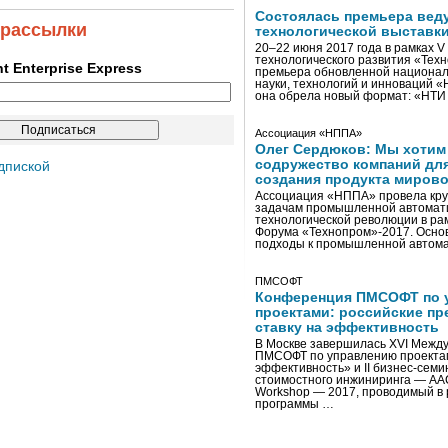
Состоялась премьера вед
 рассылки
технологической выставк
20–22 июня 2017 года в рамках 
технологического развития «Тех
ent Enterprise Express
премьера обновленной национал
науки, технологий и инноваций 
она обрела новый формат: «НТ
Ассоциация «НППА»
Олег Сердюков: Мы хотим
содружество компаний дл
дпиской
создания продукта мирово
Ассоциация «НППА» провела кру
задачам промышленной автомати
технологической революции в ра
Форума «Технопром»-2017. Осно
подходы к промышленной автома
ПМСОФТ
Конференция ПМСОФТ по 
проектами: российские пр
ставку на эффективность
В Москве завершилась XVI Межд
ПМСОФТ по управлению проекта
эффективность» и II бизнес-сем
стоимостного инжиниринга — AA
Workshop — 2017, проводимый в 
программы …