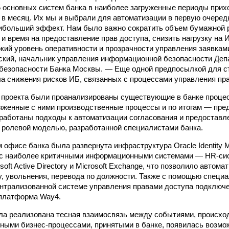
 5 основных систем банка в наиболее загруженные периоды при
в в месяц. Их мы и выбрали для автоматизации в первую очередь
ибольший эффект. Нам было важно сократить объем бумажной 
 и время на предоставление прав доступа, снизить нагрузку на 
кий уровень оперативности и прозрачности управления заявкам
кий, начальник управления информационной безопасности Деп
безопасности Банка Москвы. — Еще одной предпосылкой для ст
а снижения рисков ИБ, связанных с процессами управления пр
 проекта были проанализированы существующие в банке проце
яженные с ними производственные процессы и по итогам — пр
работаны подходы к автоматизации согласования и предоставл
с ролевой моделью, разработанной специалистами банка.
м офисе банка была развернута инфраструктура Oracle Identity 
а с наиболее критичными информационными системами — HR-с
soft Active Directory и Microsoft Exchange, что позволило автом
у, увольнения, перевода по должности. Также с помощью специ
ентрализованной системе управления правами доступа подключ
 платформа Way4.
ла реализована тесная взаимосвязь между событиями, происхо
ьными бизнес-процессами, принятыми в банке, появилась возмо