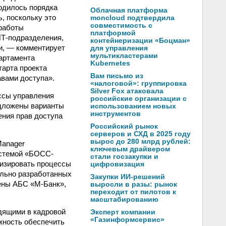
ходилось порядка
Облачная платформа
, поскольку это
moncloud подтвердила
совместимость с
работы
платформой
ИТ-подразделения,
контейнеризации «Боцман»
и, — комментирует
для управления
мультикластерами
артамента
Kubernetes
арта проекта
Вам письмо из
авами доступа».
«налоговой»: группировка
Silver Fox атаковала
ссы управления
российские организации с
едложены варианты
использованием новых
инструментов
ения прав доступа
Российский рынок
серверов и СХД в 2025 году
вырос до 280 млрд рублей:
Manager
ключевым драйвером
истемой «БОСС-
стали госзакупки и
атизировать процессы
цифровизация
ально разработанных
Закупки ИИ-решений
ены АБС «М-Банк»,
выросли в разы: рынок
переходит от пилотов к
масштабированию
дящими в кадровой
Эксперт компании
«Газинформсервис»
жность обеспечить