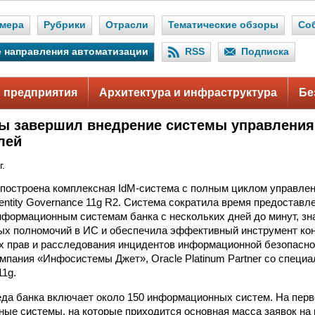
мера
Рубрики
Отрасли
Тематические обзоры
Со
 направления автоматизации
RSS
Подписка
 предприятия
Архитектура и инфраструктура
Бе
ы завершил внедрение системы управления
лей
г.
построена комплексная IdM-система с полным циклом управлен
dentity Governance 11g R2. Система сократила время предоставл
нформационным системам банка с нескольких дней до минут, зн
ых полномочий в ИС и обеспечила эффективный инструмент ко
 прав и расследования инцидентов информационной безопасно
омпания «Инфосистемы Джет», Oracle Platinum Partner со специа
11g.
да банка включает около 150 информационных систем. На пер
ные системы, на которые приходится основная масса заявок на