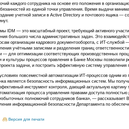
очий каждого сотрудника на основе его положения в организаци
бязанностей из единой точки управления. Время выдачи миним
дание учетной записи в Active Directory и почтового ящика — 
нут.
мы IDM — это масштабный проект, требующий активного участ
ения большого числа административных задач. Это взаимодейст
осам организации кадрового документооборота, с ИТ-службой —
ления учётными записями и разделения границ ответственности,
и — для оптимизации соответствующих производственных проц
и и культуры процессов правления в Банке Москвы позволили 
проекта задачи, и построить эффективную систему управления 
условиях повсеместной автоматизации ИТ-процессов одним из 
нка является безопасность информационных систем. Мы получи
фективный инструмент контроля, дающий актуальную картину тог
втоматизация процесса управления правами доступа полностью
избыточных полномочий сотрудников банка», — рассказывает 
ления информационной безопасности Департамента по обеспеч
Версия для печати