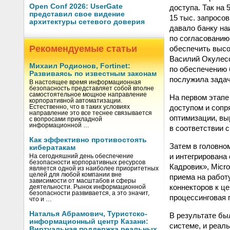
Open Conf 2026: UserGate
доступа. Так на
представил свое видение
15 тыс. запросо
архитектуры сетевого доверия
давало банку на
по согласованию
Рекомендуемые статьи
обеспечить высо
Василий Окулесс
Михаил Родионов, Fortinet:
по обеспечению 
Развиваясь по известным законам
послужила задач
В настоящее время информационная
безопасность представляет собой вполне
самостоятельное мощное направление
На первом этапе
корпоративной автоматизации.
доступом и сопр
Естественно, что в таких условиях
направление это все теснее связывается
оптимизации, вы
с вопросами прикладной
информационной …
в соответствии 
Как эффективно противостоять
Затем в головно
кибератакам
и интегрирован
На сегодняшний день обеспечение
безопасности корпоративных ресурсов
Кадровик», Micro
является одной из наиболее приоритетных
целей для любой компании вне
приема на работ
зависимости от масштабов и сферы
коннекторов к ц
деятельности. Рынок информационной
безопасности развивается, а это значит,
процессинговая
что и …
Наталья Абрамович, Туристско-
В результате бы
информационный центр Казани:
системе, и реал
Виртуальная поддержка реальных