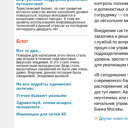
контроль полном
путешествий
и должностных о
Туристический бизнес, за счет развития
которого качество жизни населения должно
сотруднику — соз
повышаться, хорошо вписывается в
концепцию «умного города». К тому же
до нескольких ми
уровень использования информационных
технологий в данной отрасли за последние
пятнадцать-двадцать лет …
Внедрение систе
заказчика и реш
Блог
службой по вопр
процессов управ
Вот те два...
подразделениям
Поводом для написания этого блога стала
уровень зрелост
уже вторая в течение года массовая
вирусная эпидемия. И это стало очень
для реализации 
неприятным прецедентом. Ведь столь
масштабных заражений не было уже очень
давно. Впрочем, данная ситуация была
«В сегодняшних 
ожидаемой. Эпидемию вызвали …
современного ба
Не все апдейты одинаково
распоряжение эф
полезны
доступ имеет. А
Утечки бывают разными
неучтенных или 
Здравствуй, племя младое,
начальник управ
незнакомое...
Банка Москвы.
Инновации для сетей X5
Другие новости