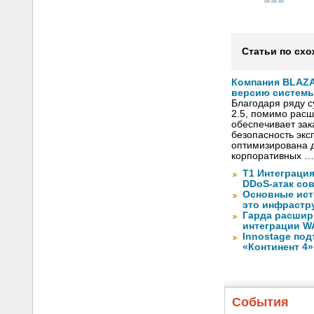
Статьи по схо
Компания BLAZ
версию системы 
Благодаря ряду 
2.5, помимо рас
обеспечивает за
безопасность экс
оптимизирована д
корпоративных …
Т1 Интеграция
DDoS-атак сов
Основные ист
это инфрастр
Гарда расшир
интеграции WA
Innostage по
«Континент 4»
События