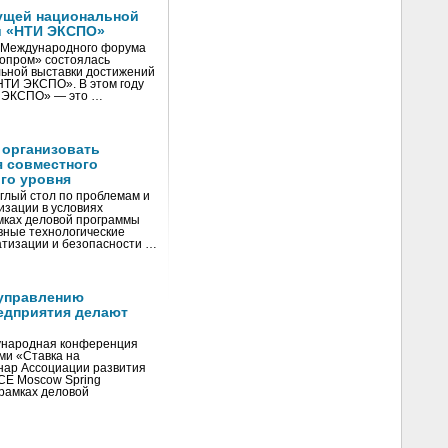
ущей национальной
и «НТИ ЭКСПО»
V Международного форума
нопром» состоялась
ьной выставки достижений
«НТИ ЭКСПО». В этом году
И ЭКСПО» — это …
 организовать
я совместного
го уровня
глый стол по проблемам и
зации в условиях
мках деловой программы
вные технологические
тизации и безопасности …
управлению
едприятия делают
ународная конференция
ми «Ставка на
инар Ассоциации развития
CE Moscow Spring
рамках деловой