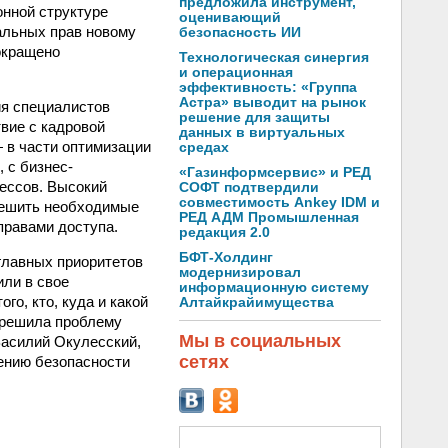
предложила инструмент,
онной структуре
оценивающий
альных прав новому
безопасность ИИ
сокращено
Технологическая синергия
и операционная
эффективность: «Группа
Астра» выводит на рынок
ия специалистов
решение для защиты
вие с кадровой
данных в виртуальных
 в части оптимизации
средах
 с бизнес-
«Газинформсервис» и РЕД
ессов. Высокий
СОФТ подтвердили
совместимость Ankey IDM и
решить необходимые
РЕД АДМ Промышленная
правами доступа.
редакция 2.0
БФТ-Холдинг
главных приоритетов
модернизировал
ли в свое
информационную систему
о, кто, куда и какой
Алтайкрайимущества
 решила проблему
Мы в социальных
Василий Окулесский,
сетях
ению безопасности