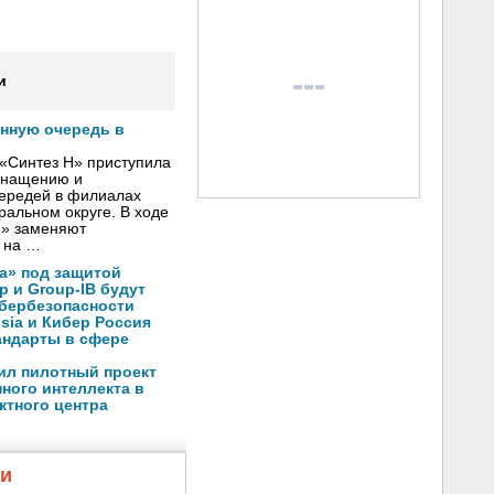
и
онную очередь в
«Синтез Н» приступила
оснащению и
чередей в филиалах
альном округе. В ходе
Н» заменяют
 на …
а» под защитой
p и Group-IB будут
ибербезопасности
ssia и Кибер Россия
андарты в сфере
ил пилотный проект
ного интеллекта в
ктного центра
жи