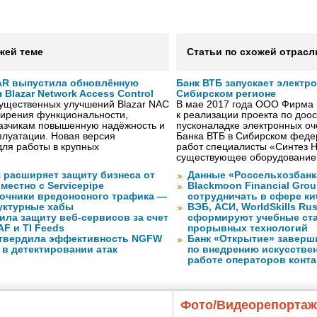
жей теме
Статьи по схожей отрасл
AR выпустила обновлённую
Банк ВТБ запускает электр
Blazar Network Access Control
Сибирском регионе
существенных улучшений Blazar NAC
В мае 2017 года ООО Фирма 
ширения функциональности,
к реализации проекта по до
казчикам повышенную надёжность и
пусконаладке электронных о
плуатации. Новая версия
Банка ВТБ в Сибирском федер
ля работы в крупных
работ специалисты «Синтез 
существующее оборудование
 расширяет защиту бизнеса от
Данные «Россельхозбанк
местно с Servicepipe
Blackmoon Financial Grou
очники вредоносного трафика —
сотрудничать в сфере к
уктурные хабы
ВЭБ, АСИ, WorldSkills Ru
ила защиту веб-сервисов за счет
сформируют учебные ст
F и TI Feeds
прорывных технологий
дтвердила эффективность NGFW
Банк «Открытие» заверш
 в детектировании атак
по внедрению искусствен
работе операторов конта
Фото/Видеорепорта