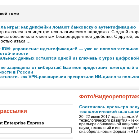
жей теме
ила игры: как дипфейки ломают банковскую аутентификацию
р оказался в эпицентре технологического парадокса. С одной сто
исы обеспечили клиентам беспрецедентное удобство. С другой, и
ностью атаки …
y IDM: управление идентификацией — уже не вспомогательная
устойчивости
нальных данных остаются одной из ключевых угроз цифровой
 не защищены от кибератак: Бастион представил ежегодный о
ности в России
атности: как VPN-расширения превратили ИИ-диалоги пользо
Фото/Видеорепорта
Состоялась премьера вед
 рассылки
технологической выставк
20–22 июня 2017 года в рамках 
технологического развития «Тех
ent Enterprise Express
премьера обновленной национал
науки, технологий и инноваций 
она обрела новый формат: «НТ