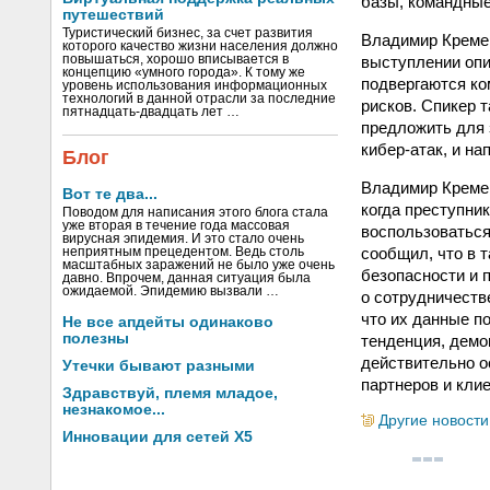
базы, командные 
путешествий
Туристический бизнес, за счет развития
Владимир Кремер
которого качество жизни населения должно
выступлении опи
повышаться, хорошо вписывается в
концепцию «умного города». К тому же
подвергаются ко
уровень использования информационных
технологий в данной отрасли за последние
рисков. Спикер 
пятнадцать-двадцать лет …
предложить для 
кибер-атак, и н
Блог
Владимир Кремер
Вот те два...
когда преступни
Поводом для написания этого блога стала
уже вторая в течение года массовая
воспользоваться
вирусная эпидемия. И это стало очень
сообщил, что в 
неприятным прецедентом. Ведь столь
масштабных заражений не было уже очень
безопасности и 
давно. Впрочем, данная ситуация была
ожидаемой. Эпидемию вызвали …
о сотрудничеств
что их данные п
Не все апдейты одинаково
полезны
тенденция, демо
действительно ос
Утечки бывают разными
партнеров и кли
Здравствуй, племя младое,
незнакомое...
Другие новости
Инновации для сетей X5