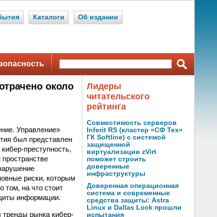
бытия
Каталоги
Об издании
зопасность
потрачено около
Лидеры
читательского
рейтинга
Совместимость серверов
ение. Управление»
Inferit RS (кластер «СФ Тех»
ГК Softline) с системой
ятия был представлен
защищенной
 кибер-преступность,
виртуализации zVirt
 пространстве
поможет строить
доверенные
 нарушение
инфраструктуры
новные риски, которым
Доверенная операционная
 том, на что стоит
система и современные
ащиты информации.
средства защиты: Astra
Linux и Dallas Lock прошли
л тренды рынка кибер-
испытания