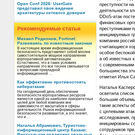
Open Conf 2026: UserGate
преступности на
представил свое видение
деятельности зл
архитектуры сетевого доверия
DDoS-атак посте
финансовых орга
Рекомендуемые статьи
преступниками пр
инициируемых гр
Михаил Родионов, Fortinet:
компании россий
Развиваясь по известным законам
считающиеся хор
В настоящее время информационная
особое беспокойс
безопасность представляет собой вполне
самостоятельное мощное направление
а об известных 
корпоративной автоматизации.
Естественно, что в таких условиях
с современными 
направление это все теснее связывается
большинства эти
с вопросами прикладной
информационной …
отметил Илья Са
Как эффективно противостоять
кибератакам
Наталья Касперс
На сегодняшний день обеспечение
осветила список
безопасности корпоративных ресурсов
большие объемы 
является одной из наиболее приоритетных
целей для любой компании вне
такие аспекты об
зависимости от масштабов и сферы
деятельности. Рынок информационной
с целевыми атак
безопасности развивается, а это значит,
исследования, п
что и …
инициированы со
Наталья Абрамович, Туристско-
сотрудников при
информационный центр Казани:
Виртуальная поддержка реальных