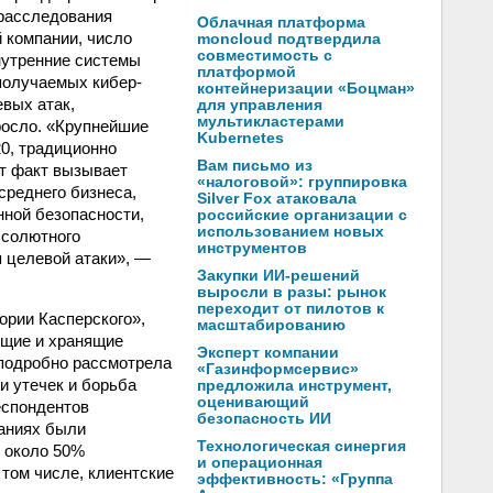
 расследования
Облачная платформа
 компании, число
moncloud подтвердила
совместимость с
нутренние системы
платформой
получаемых кибер-
контейнеризации «Боцман»
евых атак,
для управления
мультикластерами
росло. «Крупнейшие
Kubernetes
20, традиционно
Вам письмо из
т факт вызывает
«налоговой»: группировка
 среднего бизнеса,
Silver Fox атаковала
ной безопасности,
российские организации с
использованием новых
бсолютного
инструментов
 целевой атаки», —
Закупки ИИ-решений
выросли в разы: рынок
переходит от пилотов к
ории Касперского»,
масштабированию
ющие и хранящие
Эксперт компании
 подробно рассмотрела
«Газинформсервис»
и утечек и борьба
предложила инструмент,
оценивающий
еспондентов
безопасность ИИ
паниях были
Технологическая синергия
о около 50%
и операционная
том числе, клиентские
эффективность: «Группа