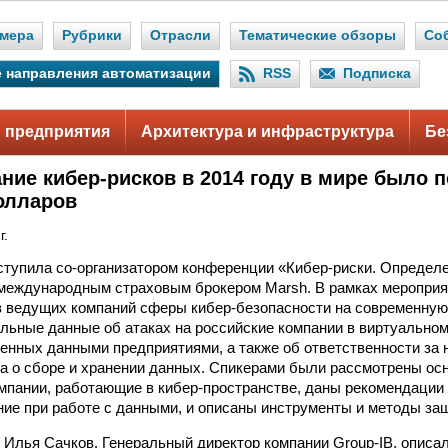
мера
Рубрики
Отрасли
Тематические обзоры
Со
 направления автоматизации
RSS
Подписка
 предприятия
Архитектура и инфраструктура
Бе
ние кибер-рисков в 2014 году в мире было 
долларов
г.
ступила со-организатором конференции «Кибер-риски. Определ
 международным страховым брокером Marsh. В рамках меропри
в ведущих компаний сферы кибер-безопасности на современную
льные данные об атаках на российские компании в виртуальном
сенных данными предприятиями, а также об ответственности за
а о сборе и хранении данных. Спикерами были рассмотрены ос
мпании, работающие в кибер-пространстве, даны рекомендации о
ие при работе с данными, и описаны инструменты и методы з
 Илья Сачков, Генеральный директор компании Group-IB, описа