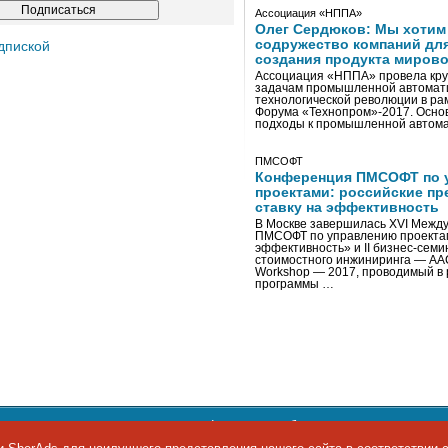
Ассоциация «НППА»
Олег Сердюков: Мы хотим
содружество компаний дл
дпиской
создания продукта мирово
Ассоциация «НППА» провела кру
задачам промышленной автомати
технологической революции в ра
Форума «Технопром»-2017. Осно
подходы к промышленной автома
ПМСОФТ
Конференция ПМСОФТ по 
проектами: российские пр
ставку на эффективность
В Москве завершилась XVI Межд
ПМСОФТ по управлению проекта
эффективность» и II бизнес-сем
стоимостного инжиниринга — AA
Workshop — 2017, проводимый в 
программы …
ости персональных данных
,
информация об авторских правах и п
фон: +7 495 974-22-60. Факс: +7 495 974-22-63. E-mail:
siteeditor@i