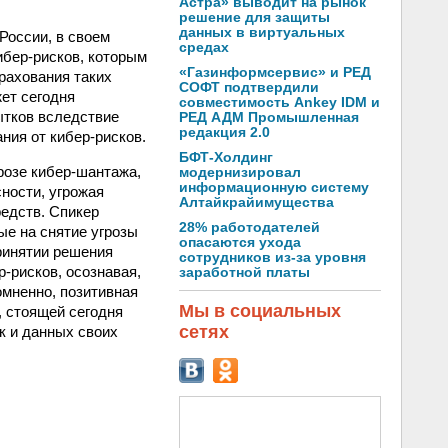
Астра» выводит на рынок
решение для защиты
данных в виртуальных
России, в своем
средах
ибер-рисков, которым
«Газинформсервис» и РЕД
трахования таких
СОФТ подтвердили
ет сегодня
совместимость Ankey IDM и
ытков вследствие
РЕД АДМ Промышленная
редакция 2.0
ния от кибер-рисков.
БФТ-Холдинг
розе кибер-шантажа,
модернизировал
информационную систему
ности, угрожая
Алтайкрайимущества
едств. Спикер
28% работодателей
ые на снятие угрозы
опасаются ухода
ринятии решения
сотрудников из-за уровня
-рисков, осознавая,
заработной платы
омненно, позитивная
Мы в социальных
, стоящей сегодня
сетях
ак и данных своих