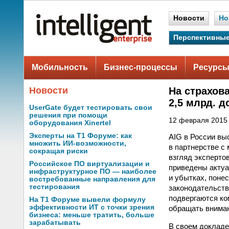
Новости
Но
Перспективные
Мобильность
Бизнес-процессы
Ресурсы
Новости
На страхова
2,5 млрд. 
UserGate будет тестировать свои
решения при помощи
12 февраля 2015 
оборудования Xinertel
Эксперты на Т1 Форуме: как
AIG в России вы
множить ИИ-возможности,
в партнерстве с
сокращая риски
взгляд эксперто
Российское ПО виртуализации и
приведены актуа
инфраструктурное ПО — наиболее
и убытках, поне
востребованные направления для
тестирования
законодательств
подвергаются ко
На Т1 Форуме вывели формулу
эффективности ИТ с точки зрения
обращать вниман
бизнеса: меньше тратить, больше
зарабатывать
В своем докладе