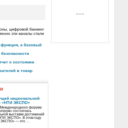
роны, цифровой банкинг
менно эти каналы стали
 функция, а базовый
 безопасности
тчет о состоянии
вателей в товар
жи
ущей национальной
и «НТИ ЭКСПО»
V Международного форума
нопром» состоялась
ьной выставки достижений
«НТИ ЭКСПО». В этом году
И ЭКСПО» — это …