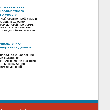
 организовать
я совместного
го уровня
глый стол по проблемам и
зации в условиях
мках деловой программы
вные технологические
тизации и безопасности …
управлению
едприятия делают
ународная конференция
ми «Ставка на
инар Ассоциации развития
CE Moscow Spring
рамках деловой
орядке использования материалов сайта
emag.ru
..