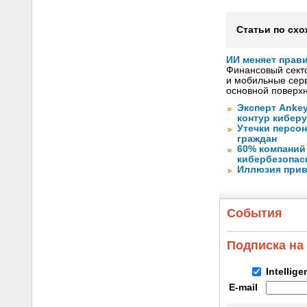
Статьи по схо
ИИ меняет прав
Финансовый секто
и мобильные серв
основной поверх
Эксперт Anke
контур кибер
Утечки персо
граждан
60% компаний
кибербезопас
Иллюзия прив
События
Подписка на
Intellig
E-mail