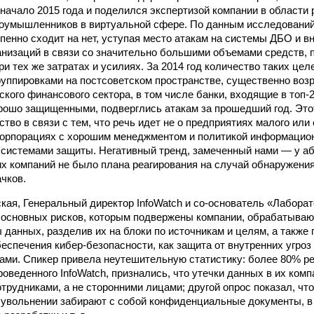
 начало 2015 года и поделился экспертизой компании в области
оумышленников в виртуальной сфере. По данным исследований
пенно сходит на нет, уступая место атакам на системы ДБО и в
низаций в связи со значительно большими объемами средств, 
и тех же затратах и усилиях. За 2014 год количество таких цел
уппировками на постсоветском пространстве, существенно воз
ского финансового сектора, в том числе банки, входящие в топ-
ошо защищенными, подверглись атакам за прошедший год. Это
тво в связи с тем, что речь идет не о предприятиях малого или
корпорациях с хорошим менеджментом и политикой информацион
системами защиты. Негативный тренд, замеченный нами — у а
х компаний не было плана реагирования на случай обнаружения
чков.
кая, Генеральный директор InfoWatch и со-основатель «Лаборат
 основных рисков, которым подвержены компании, обрабатыва
данных, разделив их на блоки по источникам и целям, а также
еспечения кибер-безопасности, как защита от внутренних угроз 
ами. Спикер привела неутешительную статистику: более 80% р
роведенного InfoWatch, признались, что утечки данных в их ком
трудниками, а не сторонними лицами; другой опрос показал, чт
 увольнении забирают с собой конфиденциальные документы, в 