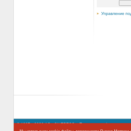
Управление по
© 1997—2026 АО «СК ПРЕСС».
Политика конфиденциальн
109147 г. Москва, ул. Марксистская, 34, строение 10. Теле