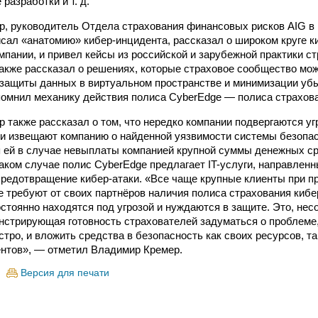
разработки и т. д.
, руководитель Отдела страхования финансовых рисков AIG в 
сал «анатомию» кибер-инцидента, рассказал о широком круге к
мпании, и привел кейсы из российской и зарубежной практики с
также рассказал о решениях, которые страховое сообщество мож
защиты данных в виртуальном пространстве и минимизации уб
апомнил механику действия полиса CyberEdge — полиса страхова
 также рассказал о том, что нередко компании подвергаются уг
ки извещают компанию о найденной уязвимости системы безопас
 ей в случае невыплаты компанией крупной суммы денежных ср
таком случае полис CyberEdge предлагает IT-услуги, направленн
предотвращение кибер-атаки. «Все чаще крупные клиенты при п
е требуют от своих партнёров наличия полиса страхования кибер
остоянно находятся под угрозой и нуждаются в защите. Это, нес
нстрирующая готовность страхователей задуматься о проблеме
тро, и вложить средства в безопасность как своих ресурсов, т
ентов», — отметил Владимир Кремер.
Версия для печати