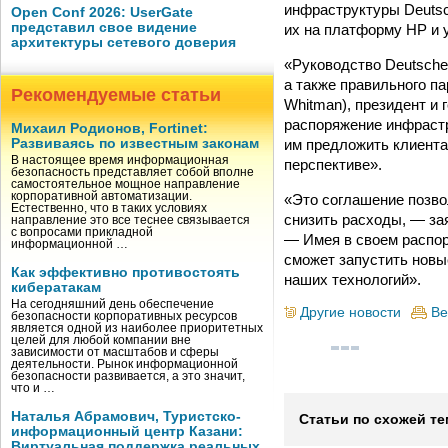
инфраструктуры Deutsc
Open Conf 2026: UserGate
представил свое видение
их на платформу HP и 
архитектуры сетевого доверия
«Руководство Deutsch
а также правильного п
Рекомендуемые статьи
Whitman), президент и
распоряжение инфрастр
Михаил Родионов, Fortinet:
им предложить клиента
Развиваясь по известным законам
В настоящее время информационная
перспективе».
безопасность представляет собой вполне
самостоятельное мощное направление
корпоративной автоматизации.
«Это соглашение позво
Естественно, что в таких условиях
снизить расходы, — зая
направление это все теснее связывается
с вопросами прикладной
— Имея в своем распор
информационной …
сможет запустить новы
Как эффективно противостоять
наших технологий».
кибератакам
На сегодняшний день обеспечение
Другие новости
Ве
безопасности корпоративных ресурсов
является одной из наиболее приоритетных
целей для любой компании вне
зависимости от масштабов и сферы
деятельности. Рынок информационной
безопасности развивается, а это значит,
что и …
Наталья Абрамович, Туристско-
Статьи по схожей те
информационный центр Казани:
Виртуальная поддержка реальных