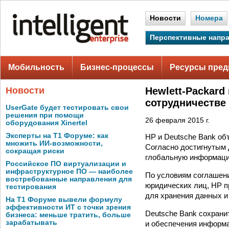
Новости
Номера
Перспективные напр
Мобильность
Бизнес-процессы
Ресурсы пред
Новости
Hewlett-Packard
сотрудничестве
UserGate будет тестировать свои
решения при помощи
26 февраля 2015 г.
оборудования Xinertel
Эксперты на Т1 Форуме: как
HP и Deutsche Bank об
множить ИИ-возможности,
Согласно достигнутым 
сокращая риски
глобальную информацио
Российское ПО виртуализации и
инфраструктурное ПО — наиболее
По условиям соглашени
востребованные направления для
юридических лиц, HP п
тестирования
для хранения данных и 
На Т1 Форуме вывели формулу
эффективности ИТ с точки зрения
Deutsche Bank сохрани
бизнеса: меньше тратить, больше
зарабатывать
и обеспечения информа