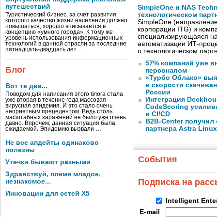
путешествий
SimpleOne и NAS Tech
технологическом парт
Туристический бизнес, за счет развития
которого качество жизни населения должно
SimpleOne (направление
повышаться, хорошо вписывается в
корпорации ITG) и комп
концепцию «умного города». К тому же
специализирующаяся на
уровень использования информационных
автоматизации ИТ-проце
технологий в данной отрасли за последние
пятнадцать-двадцать лет …
о технологическом парт
57% компаний уже в
Блог
персоналом
«Турбо Облако» выя
в скорости скачива
Вот те два...
России
Поводом для написания этого блога стала
Интеграция Deckhous
уже вторая в течение года массовая
вирусная эпидемия. И это стало очень
CodeScoring усилив
неприятным прецедентом. Ведь столь
в CI/CD
масштабных заражений не было уже очень
B2B-Center получил 
давно. Впрочем, данная ситуация была
партнера Astra Linux
ожидаемой. Эпидемию вызвали …
Не все апдейты одинаково
полезны
События
Утечки бывают разными
Здравствуй, племя младое,
Подписка на рас
незнакомое...
Инновации для сетей X5
Intelligent Ent
E-mail