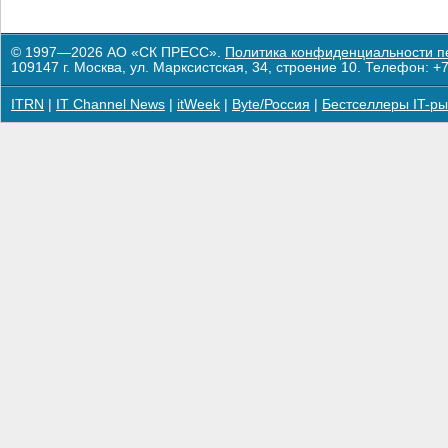
© 1997—2026 АО «СК ПРЕСС».
Политика конфиденциальности п
109147 г. Москва, ул. Марксистская, 34, строение 10. Телефон: +7
ITRN
|
IT Channel News
|
itWeek
|
Byte/Россия
|
Бестселлеры IT-ры