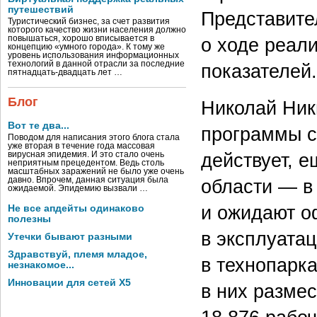
путешествий
Представите
Туристический бизнес, за счет развития
которого качество жизни населения должно
о ходе реал
повышаться, хорошо вписывается в
концепцию «умного города». К тому же
уровень использования информационных
технологий в данной отрасли за последние
показателей.
пятнадцать-двадцать лет …
Блог
Николай Ник
Вот те два...
программы со
Поводом для написания этого блога стала
уже вторая в течение года массовая
действует, 
вирусная эпидемия. И это стало очень
неприятным прецедентом. Ведь столь
масштабных заражений не было уже очень
области — в
давно. Впрочем, данная ситуация была
ожидаемой. Эпидемию вызвали …
и ожидают о
Не все апдейты одинаково
полезны
в эксплуата
Утечки бывают разными
Здравствуй, племя младое,
в технопарка
незнакомое...
Инновации для сетей X5
в них разме