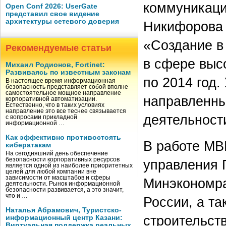
коммуникаци
Open Conf 2026: UserGate
представил свое видение
архитектуры сетевого доверия
Никифорова 
«Создание в
Рекомендуемые статьи
в сфере выс
Михаил Родионов, Fortinet:
Развиваясь по известным законам
по 2014 год
В настоящее время информационная
безопасность представляет собой вполне
самостоятельное мощное направление
направленны
корпоративной автоматизации.
Естественно, что в таких условиях
направление это все теснее связывается
деятельности
с вопросами прикладной
информационной …
Как эффективно противостоять
В работе МВ
кибератакам
На сегодняшний день обеспечение
безопасности корпоративных ресурсов
управления 
является одной из наиболее приоритетных
целей для любой компании вне
зависимости от масштабов и сферы
Минэкономра
деятельности. Рынок информационной
безопасности развивается, а это значит,
что и …
России, а та
Наталья Абрамович, Туристско-
строительст
информационный центр Казани:
Виртуальная поддержка реальных