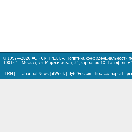
© 1997—2026 АО «СК ПРЕСС».
Политика конфиденциальности п
109147 г. Москва, ул. Марксистская, 34, строение 10. Телефон: +7
ITRN
|
IT Channel News
|
itWeek
|
Byte/Россия
|
Бестселлеры IT-ры