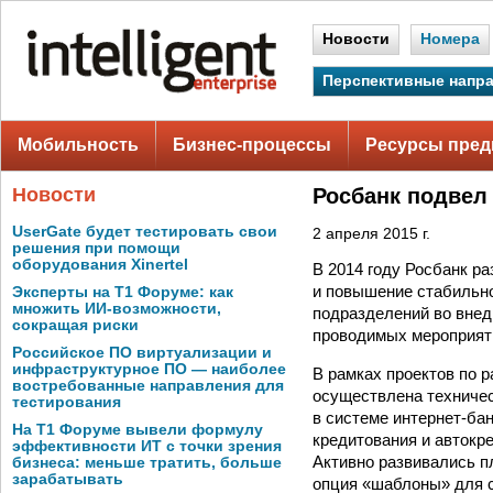
Новости
Номера
Перспективные напр
Мобильность
Бизнес-процессы
Ресурсы пред
Новости
Росбанк подвел 
UserGate будет тестировать свои
2 апреля 2015 г.
решения при помощи
оборудования Xinertel
В 2014 году Росбанк р
и повышение стабильно
Эксперты на Т1 Форуме: как
множить ИИ-возможности,
подразделений во внед
сокращая риски
проводимых мероприят
Российское ПО виртуализации и
инфраструктурное ПО — наиболее
В рамках проектов по 
востребованные направления для
осуществлена техничес
тестирования
в системе интернет-ба
На Т1 Форуме вывели формулу
кредитования и автокр
эффективности ИТ с точки зрения
Активно развивались п
бизнеса: меньше тратить, больше
зарабатывать
опция «шаблоны» для с