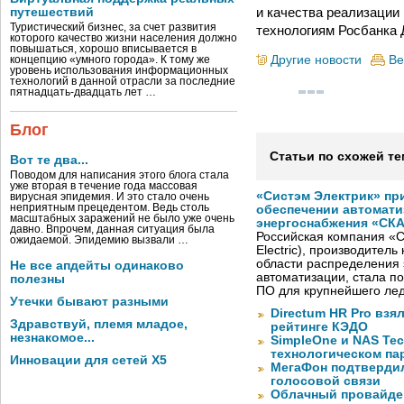
и качества реализации
путешествий
Туристический бизнес, за счет развития
технологиям Росбанка 
которого качество жизни населения должно
повышаться, хорошо вписывается в
Другие новости
Ве
концепцию «умного города». К тому же
уровень использования информационных
технологий в данной отрасли за последние
пятнадцать-двадцать лет …
Блог
Статьи по схожей те
Вот те два...
Поводом для написания этого блога стала
уже вторая в течение года массовая
«Систэм Электрик» пр
вирусная эпидемия. И это стало очень
неприятным прецедентом. Ведь столь
обеспечении автомати
масштабных заражений не было уже очень
энергоснабжения «СК
давно. Впрочем, данная ситуация была
Российская компания «С
ожидаемой. Эпидемию вызвали …
Electric), производител
области распределения 
Не все апдейты одинаково
автоматизации, стала п
полезны
ПО для крупнейшего лед
Утечки бывают разными
Directum HR Pro взя
Здравствуй, племя младое,
рейтинге КЭДО
незнакомое...
SimpleOne и NAS Te
технологическом па
Инновации для сетей X5
МегаФон подтвердил
голосовой связи
Облачный провайде