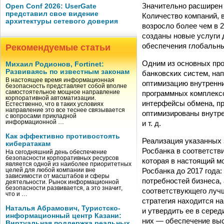
Значительно расширен 
Open Conf 2026: UserGate
представил свое видение
Количество компаний, 
архитектуры сетевого доверия
возросло более чем в 2
созданы новые услуги 
обеспечения глобальны
Рекомендуемые статьи
Одним из основных про
Михаил Родионов, Fortinet:
Развиваясь по известным законам
банковских систем, на
В настоящее время информационная
оптимизацию внутренних
безопасность представляет собой вполне
программных комплексо
самостоятельное мощное направление
корпоративной автоматизации.
интерфейсы обмена, пр
Естественно, что в таких условиях
направление это все теснее связывается
оптимизированы внутре
с вопросами прикладной
и т. д.
информационной …
Как эффективно противостоять
Реализация указанных
кибератакам
Росбанка в соответстви
На сегодняшний день обеспечение
безопасности корпоративных ресурсов
которая в настоящий м
является одной из наиболее приоритетных
Росбанка до 2017 года
целей для любой компании вне
зависимости от масштабов и сферы
потребностей бизнеса,
деятельности. Рынок информационной
безопасности развивается, а это значит,
соответствующего лучш
что и …
стратегия находится н
Наталья Абрамович, Туристско-
и утвердить ее в сере
информационный центр Казани:
них — обеспечение выс
Виртуальная поддержка реальных