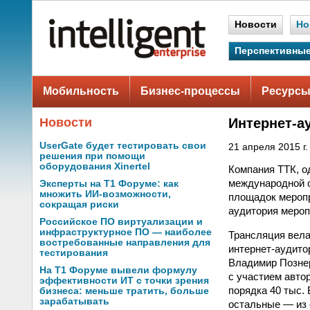
Новости
Но
Перспективные
Мобильность
Бизнес-процессы
Ресурсы
Новости
Интернет-а
UserGate будет тестировать свои
21 апреля 2015 г.
решения при помощи
оборудования Xinertel
Компания ТТК, о
международной о
Эксперты на Т1 Форуме: как
множить ИИ-возможности,
площадок меропр
сокращая риски
аудитория мероп
Российское ПО виртуализации и
инфраструктурное ПО — наиболее
Трансляция вела
востребованные направления для
интернет-аудито
тестирования
Владимир Познер
На Т1 Форуме вывели формулу
с участием авто
эффективности ИТ с точки зрения
порядка 40 тыс.
бизнеса: меньше тратить, больше
зарабатывать
остальные — из 