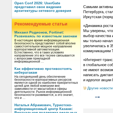
Open Conf 2026: UserGate
Самыми активным
представил свое видение
архитектуры сетевого доверия
Петербурга, стал
Иркутская (поряд
Рекомендуемые статьи
«Динамика роста
Мы уверены, что
Михаил Родионов, Fortinet:
выбор качества 
Развиваясь по известным законам
мы только начал
В настоящее время информационная
безопасность представляет собой вполне
увеличилась в 3
самостоятельное мощное направление
корпоративной автоматизации.
коммуникациям 
Естественно, что в таких условиях
направление это все теснее связывается
с вопросами прикладной
«Интернет-транс
информационной …
в глобальное со
Как эффективно противостоять
не имеют возмож
кибератакам
написать диктан
На сегодняшний день обеспечение
и идеолог акции 
безопасности корпоративных ресурсов
является одной из наиболее приоритетных
целей для любой компании вне
Другие новости
зависимости от масштабов и сферы
деятельности. Рынок информационной
безопасности развивается, а это значит,
что и …
Наталья Абрамович, Туристско-
информационный центр Казани:
Виртуальная поддержка реальных