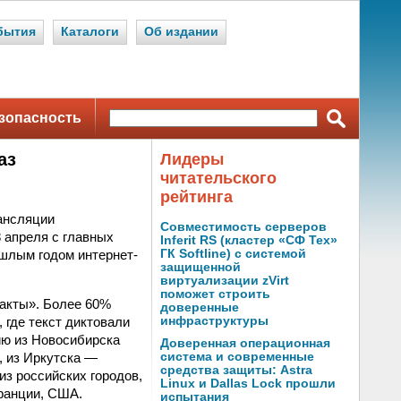
бытия
Каталоги
Об издании
зопасность
аз
Лидеры
читательского
рейтинга
рансляции
Совместимость серверов
 апреля с главных
Inferit RS (кластер «СФ Тех»
ошлым годом интернет-
ГК Softline) с системой
защищенной
виртуализации zVirt
поможет строить
факты». Более 60%
доверенные
 где текст диктовали
инфраструктуры
ию из Новосибирска
Доверенная операционная
, из Иркутска —
система и современные
средства защиты: Astra
из российских городов,
Linux и Dallas Lock прошли
Франции, США.
испытания