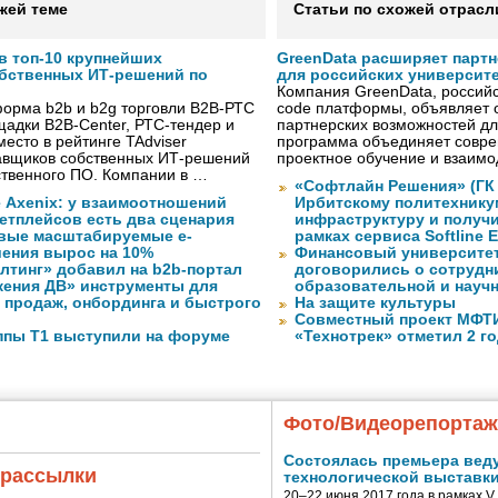
жей теме
Статьи по схожей отрасл
в топ-10 крупнейших
GreenData расширяет парт
бственных ИТ-решений по
для российских университ
Компания GreenData, российс
форма b2b и b2g торговли B2B-РТС
code платформы, объявляет 
адки B2B-Center, РТС-тендер и
партнерских возможностей дл
место в рейтинге TAdviser
программа объединяет совре
авщиков собственных ИТ-решений
проектное обучение и взаимо
ственного ПО. Компании в …
«Софтлайн Решения» (ГК S
 Axenix: у взаимоотношений
Ирбитскому политехнику
етплейсов есть два сценария
инфраструктуру и получ
овые масштабируемые e-
рамках сервиса Softline E
ения вырос на 10%
Финансовый университет
лтинг» добавил на b2b-портал
договорились о сотрудн
жения ДВ» инструменты для
образовательной и науч
 продаж, онбординга и быстрого
На защите культуры
Совместный проект МФТИ 
ппы Т1 выступили на форуме
«Технотрек» отметил 2 г
Фото/Видеорепорта
Состоялась премьера вед
 рассылки
технологической выставк
20–22 июня 2017 года в рамках 