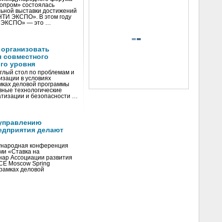
нопром» состоялась
ьной выставки достижений
«НТИ ЭКСПО». В этом году
И ЭКСПО» — это …
 организовать
я совместного
го уровня
глый стол по проблемам и
зации в условиях
мках деловой программы
вные технологические
тизации и безопасности …
управлению
едприятия делают
ународная конференция
ми «Ставка на
инар Ассоциации развития
CE Moscow Spring
рамках деловой