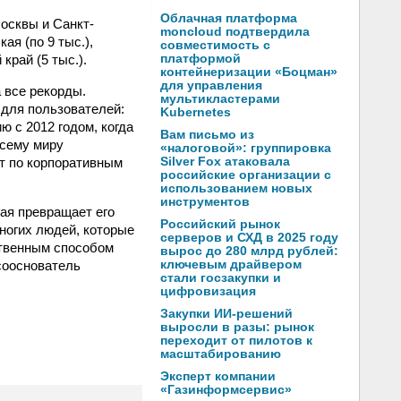
Облачная платформа
осквы и Санкт-
moncloud подтвердила
ая (по 9 тыс.),
совместимость с
край (5 тыс.).
платформой
контейнеризации «Боцман»
для управления
 все рекорды.
мультикластерами
для пользователей:
Kubernetes
 с 2012 годом, когда
Вам письмо из
всему миру
«налоговой»: группировка
т по корпоративным
Silver Fox атаковала
российские организации с
использованием новых
инструментов
рая превращает его
Российский рынок
ногих людей, которые
серверов и СХД в 2025 году
ственным способом
вырос до 280 млрд рублей:
сооснователь
ключевым драйвером
стали госзакупки и
цифровизация
Закупки ИИ-решений
выросли в разы: рынок
переходит от пилотов к
масштабированию
Эксперт компании
«Газинформсервис»