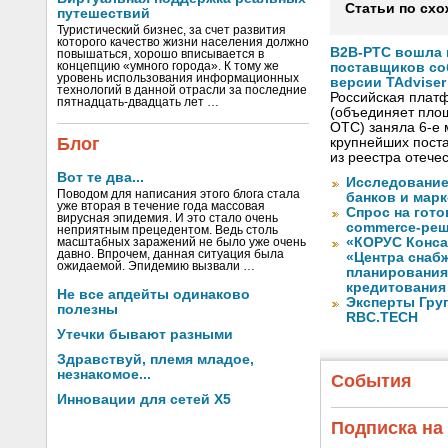
Статьи по схо
путешествий
Туристический бизнес, за счет развития
которого качество жизни населения должно
B2B-РТС вошла 
повышаться, хорошо вписывается в
концепцию «умного города». К тому же
поставщиков со
уровень использования информационных
версии TAdviser
технологий в данной отрасли за последние
Российская плат
пятнадцать-двадцать лет …
(объединяет площ
OTC) заняла 6-е 
Блог
крупнейших пост
из реестра отече
Вот те два...
Исследование
Поводом для написания этого блога стала
банков и марк
уже вторая в течение года массовая
Спрос на гот
вирусная эпидемия. И это стало очень
commerce-реш
неприятным прецедентом. Ведь столь
«КОРУС Конса
масштабных заражений не было уже очень
давно. Впрочем, данная ситуация была
«Центра снаб
ожидаемой. Эпидемию вызвали …
планирования
кредитования
Не все апдейты одинаково
Эксперты Гру
полезны
RBC.TECH
Утечки бывают разными
Здравствуй, племя младое,
незнакомое...
События
Инновации для сетей X5
Подписка на