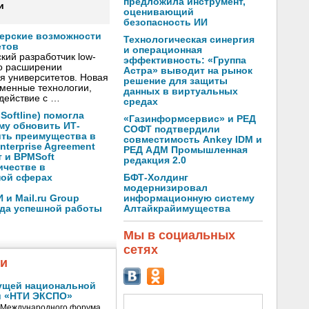
предложила инструмент,
и
оценивающий
безопасность ИИ
нерские возможности
Технологическая синергия
етов
и операционная
кий разработчик low-
эффективность: «Группа
о расширении
Астра» выводит на рынок
я университетов. Новая
решение для защиты
менные технологии,
данных в виртуальных
действие с …
средах
oftline) помогла
«Газинформсервис» и РЕД
му обновить ИТ-
СОФТ подтвердили
ить преимущества в
совместимость Ankey IDM и
nterprise Agreement
РЕД АДМ Промышленная
 и BPMSoft
редакция 2.0
ичестве в
БФТ-Холдинг
ной сферах
модернизировал
информационную систему
и Mail.ru Group
Алтайкрайимущества
ода успешной работы
Мы в социальных
сетях
жи
ущей национальной
и «НТИ ЭКСПО»
V Международного форума