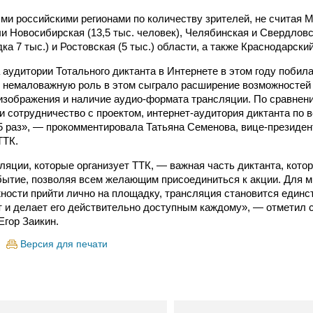
и российскими регионами по количеству зрителей, не считая М
и Новосибирская (13,5 тыс. человек), Челябинская и Свердловск
ка 7 тыс.) и Ростовская (5 тыс.) области, а также Краснодарский 
 аудитории Тотального диктанта в Интернете в этом году побила
 немаловажную роль в этом сыграло расширение возможностей 
изображения и наличие аудио-формата трансляции. По сравнению
и сотрудничество с проектом, интернет-аудитория диктанта по 
5 раз», — прокомментировала Татьяна Семенова, вице-президен
ТТК.
ляции, которые организует ТТК, — важная часть диктанта, кото
бытие, позволяя всем желающим присоединиться к акции. Для м
ности прийти лично на площадку, трансляция становится един
т и делает его действительно доступным каждому», — отметил 
Егор Заикин.
Версия для печати