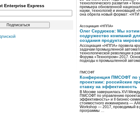
технологического развития «Тех
ent Enterprise Express
премьера обновленной национал
науки, технологий и инноваций 
она обрела новый формат: «НТ
Ассоциация «НППА»
Олег Сердюков: Мы хотим
содружество компаний дл
дпиской
создания продукта мирово
Ассоциация «НППА» провела кру
задачам промышленной автомати
технологической революции в ра
Форума «Технопром»-2017. Осно
подходы к промышленной автома
ПМСОФТ
Конференция ПМСОФТ по 
проектами: российские пр
ставку на эффективность
В Москве завершилась XVI Межд
ПМСОФТ по управлению проекта
эффективность» и II бизнес-сем
стоимостного инжиниринга — AA
Workshop — 2017, проводимый в 
программы …