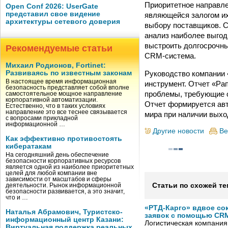
Приоритетное направле
Open Conf 2026: UserGate
представил свое видение
являющейся залогом их
архитектуры сетевого доверия
выбору поставщиков. С
анализ наиболее выгод
выстроить долгосрочн
Рекомендуемые статьи
CRM-система.
Михаил Родионов, Fortinet:
Руководство компании 
Развиваясь по известным законам
В настоящее время информационная
инструмент. Отчет «Ра
безопасность представляет собой вполне
проблемы, требующие о
самостоятельное мощное направление
корпоративной автоматизации.
Отчет формируется авт
Естественно, что в таких условиях
направление это все теснее связывается
мира при наличии выхо
с вопросами прикладной
информационной …
Другие новости
Ве
Как эффективно противостоять
кибератакам
На сегодняшний день обеспечение
безопасности корпоративных ресурсов
является одной из наиболее приоритетных
целей для любой компании вне
зависимости от масштабов и сферы
Статьи по схожей те
деятельности. Рынок информационной
безопасности развивается, а это значит,
что и …
«РТД-Карго» вдвое со
Наталья Абрамович, Туристско-
заявок с помощью CRM
информационный центр Казани:
Логистическая компания
Виртуальная поддержка реальных