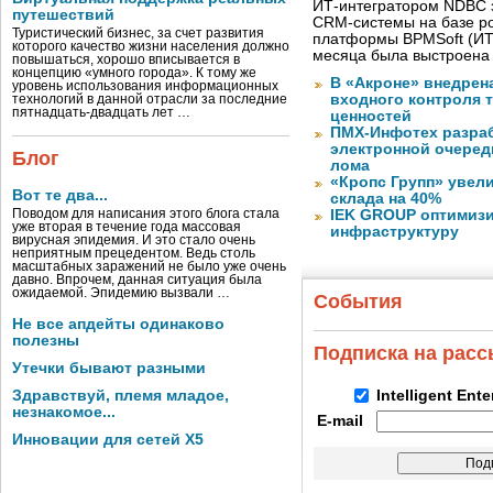
ИТ-интегратором NDBC 
путешествий
CRM-системы на базе ро
Туристический бизнес, за счет развития
платформы BPMSoft (ИТ
которого качество жизни населения должно
месяца была выстроена
повышаться, хорошо вписывается в
концепцию «умного города». К тому же
В «Акроне» внедрен
уровень использования информационных
входного контроля 
технологий в данной отрасли за последние
пятнадцать-двадцать лет …
ценностей
ПМХ-Инфотех разра
электронной очеред
Блог
лома
«Кропс Групп» увел
Вот те два...
склада на 40%
Поводом для написания этого блога стала
IEK GROUP оптимизи
уже вторая в течение года массовая
инфраструктуру
вирусная эпидемия. И это стало очень
неприятным прецедентом. Ведь столь
масштабных заражений не было уже очень
давно. Впрочем, данная ситуация была
ожидаемой. Эпидемию вызвали …
События
Не все апдейты одинаково
полезны
Подписка на рас
Утечки бывают разными
Здравствуй, племя младое,
Intelligent Ent
незнакомое...
E-mail
Инновации для сетей X5