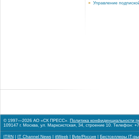
Управление подписко
© 1997—2026 АО «СК ПРЕСС».
Политика конфиденциальности п
109147 г. Москва, ул. Марксистская, 34, строение 10. Телефон: +7
ITRN
|
IT Channel News
|
itWeek
|
Byte/Россия
|
Бестселлеры IT-ры