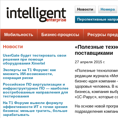
Новости
Номера
Перспективные напр
Мобильность
Бизнес-процессы
Ресурсы пред
Новости
«Полезные техн
поставщиками
UserGate будет тестировать свои
решения при помощи
27 апреля 2015 г.
оборудования Xinertel
Эксперты на Т1 Форуме: как
«Полезные технологии»
множить ИИ-возможности,
редакции журнала «Ме
сокращая риски
бизнес-идея компании 
Российское ПО виртуализации и
здоровья человека. В 
инфраструктурное ПО — наиболее
бизнеса, компания выб
востребованные направления для
тестирования
«1С-Рарус», которые с
На Т1 Форуме вывели формулу
На основе новой прогр
эффективности ИТ с точки зрения
бизнеса: меньше тратить, больше
подразделения компани
зарабатывать