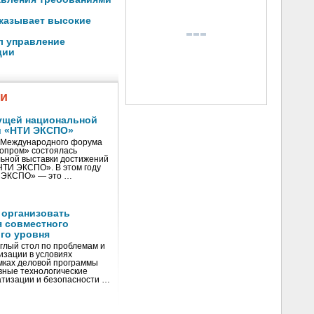
оказывает высокие
л управление
ции
жи
ущей национальной
и «НТИ ЭКСПО»
V Международного форума
нопром» состоялась
ьной выставки достижений
«НТИ ЭКСПО». В этом году
И ЭКСПО» — это …
 организовать
я совместного
го уровня
глый стол по проблемам и
зации в условиях
мках деловой программы
вные технологические
тизации и безопасности …