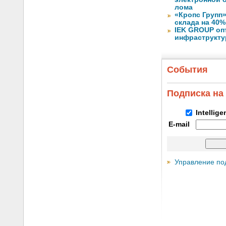
лома
«Кропс Групп
склада на 40%
IEK GROUP оп
инфраструкту
События
Подписка на
Intellig
E-mail
Управление по