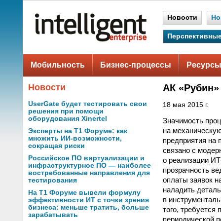
Новости
Но
Перспективные
Мобильность
Бизнес-процессы
Ресурсы
Новости
АК «Рубин»
UserGate будет тестировать свои
18 мая 2015 г.
решения при помощи
оборудования Xinertel
Значимость проц
на механическую
Эксперты на Т1 Форуме: как
множить ИИ-возможности,
предприятия на 
сокращая риски
связано с модер
Российское ПО виртуализации и
о реализации ИТ
инфраструктурное ПО — наиболее
прозрачность ве
востребованные направления для
оплаты заявок н
тестирования
наладить деталь
На Т1 Форуме вывели формулу
в инструменталь
эффективности ИТ с точки зрения
бизнеса: меньше тратить, больше
того, требуется
зарабатывать
периодической п