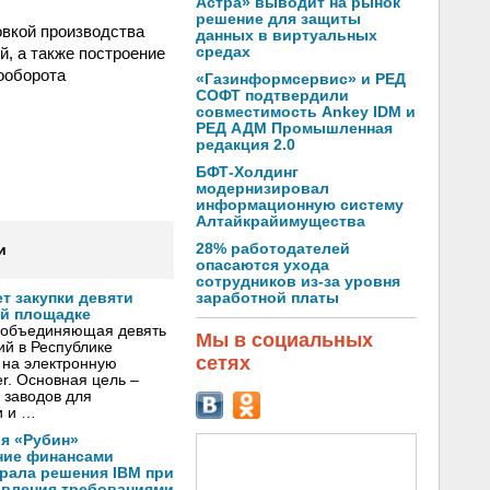
Астра» выводит на рынок
решение для защиты
вкой производства
данных в виртуальных
й, а также построение
средах
ооборота
«Газинформсервис» и РЕД
СОФТ подтвердили
совместимость Ankey IDM и
РЕД АДМ Промышленная
редакция 2.0
БФТ-Холдинг
модернизировал
информационную систему
Алтайкрайимущества
28% работодателей
и
опасаются ухода
сотрудников из-за уровня
заработной платы
т закупки девяти
ой площадке
 объединяющая девять
Мы в социальных
й в Республике
сетях
и на электронную
r. Основная цель –
 заводов для
и и …
я «Рубин»
ние финансами
рала решения IBM при
авления требованиями