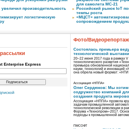
для самолета МС-21
» увеличил производительность
Российский рынок IoT п
темпы роста
тимизирует логистическую
«МЦСТ» автоматизирова
ру
сопровождением продук
Фото/Видеорепорта
Состоялась премьера вед
 рассылки
технологической выставк
20–22 июня 2017 года в рамках 
технологического развития «Тех
ent Enterprise Express
премьера обновленной национал
науки, технологий и инноваций 
она обрела новый формат: «НТ
Ассоциация «НППА»
Олег Сердюков: Мы хотим
содружество компаний дл
дпиской
создания продукта мирово
Ассоциация «НППА» провела кру
задачам промышленной автомати
технологической революции в ра
Форума «Технопром»-2017. Осно
подходы к промышленной автома
ПМСОФТ