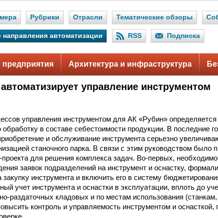
мера
Рубрики
Отрасли
Тематические обзоры
Со
 направления автоматизации
RSS
Подписка
 предприятия
Архитектура и инфраструктура
Бе
 автоматизирует управление инструментом
ессов управления инструментом для АК «Рубин» определяется 
 обработку в составе себестоимости продукции. В последние г
приобретение и обслуживание инструмента серьезно увеличивают
низацией станочного парка. В связи с этим руководством было 
-проекта для решения комплекса задач. Во-первых, необходимо
дения заявок подразделений на инструмент и оснастку, формал
а закупку инструмента и включить его в систему бюджетировани
ный учет инструмента и оснастки в эксплуатации, вплоть до уч
но-раздаточных кладовых и по местам использования (станкам,
 повысить контроль и управляемость инструментом и оснасткой
оверке.