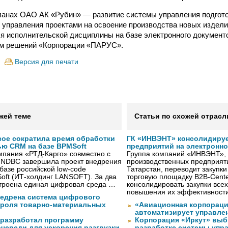
анах ОАО АК «Рубин» — развитие системы управления подгото
 управления проектами на освоение производства новых издели
я исполнительской дисциплины на базе электронного документ
ем решений «Корпорации «ПАРУС».
Версия для печати
жей теме
Статьи по схожей отрасл
вое сократила время обработки
ГК «ИНВЭНТ» консолидируе
ью CRM на базе BPMSoft
предприятий на электронн
мпания «РТД-Карго» совместно с
Группа компаний «ИНВЭНТ»,
 NDBC завершила проект внедрения
производственных предприяти
азе российской low-code
Татарстан, переводит закупк
ft (ИТ-холдинг LANSOFT). За два
торговую площадку B2B-Cente
троена единая цифровая среда …
консолидировать закупки всех
повышения их эффективност
недрена система цифрового
троля товарно-материальных
«Авиационная корпораци
автоматизирует управле
разработал программу
Корпорация «Иркут» выб
череди для ускорения разгрузки
разработке системы упр