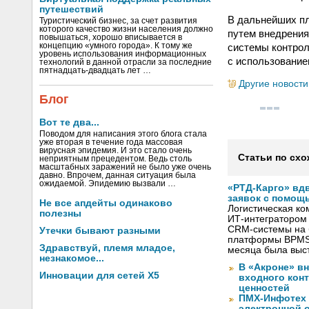
путешествий
В дальнейших пл
Туристический бизнес, за счет развития
которого качество жизни населения должно
путем внедрения
повышаться, хорошо вписывается в
системы контрол
концепцию «умного города». К тому же
уровень использования информационных
с использовани
технологий в данной отрасли за последние
пятнадцать-двадцать лет …
Другие новости
Блог
Вот те два...
Поводом для написания этого блога стала
уже вторая в течение года массовая
вирусная эпидемия. И это стало очень
Статьи по схо
неприятным прецедентом. Ведь столь
масштабных заражений не было уже очень
давно. Впрочем, данная ситуация была
ожидаемой. Эпидемию вызвали …
«РТД-Карго» вд
заявок с помощ
Не все апдейты одинаково
Логистическая ко
полезны
ИТ-интегратором
CRM-системы на б
Утечки бывают разными
платформы BPMSo
Здравствуй, племя младое,
месяца была выс
незнакомое...
В «Акроне» в
Инновации для сетей X5
входного кон
ценностей
ПМХ-Инфотех 
электронной о