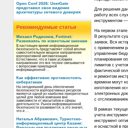
Open Conf 2026: UserGate
представил свое видение
Для решения да
архитектуры сетевого доверия
работу всех слу
инструментом — 
Рекомендуемые статьи
На первом этапе
В результате су
Михаил Родионов, Fortinet:
Развиваясь по известным законам
заявок. Вся ист
В настоящее время информационная
с применением р
безопасность представляет собой вполне
управление бюдж
самостоятельное мощное направление
корпоративной автоматизации.
планирования оп
Естественно, что в таких условиях
направление это все теснее связывается
лимитов с учето
с вопросами прикладной
фактической опл
информационной …
и ремонтом инст
Как эффективно противостоять
времени могут к
кибератакам
изготовления ос
На сегодняшний день обеспечение
безопасности корпоративных ресурсов
электронных док
является одной из наиболее приоритетных
целей для любой компании вне
с отслеживанием
зависимости от масштабов и сферы
деятельности. Рынок информационной
безопасности развивается, а это значит,
В рамках текуще
что и …
учета инструмен
Наталья Абрамович, Туристско-
инструмент опти
информационный центр Казани:
и оснасткой в п
Виртуальная поддержка реальных