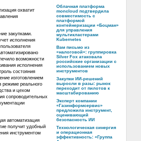
Облачная платформа
изация охватит
moncloud подтвердила
равления
совместимость с
платформой
контейнеризации «Боцман»
для управления
ние закупками.
мультикластерами
учет исполнения
Kubernetes
 пользователя
Вам письмо из
Автоматизировано
«налоговой»: группировка
Silver Fox атаковала
спечило возможности
российские организации с
живания исполнения
использованием новых
троль состояния
инструментов
ение изготовлением
Закупки ИИ-решений
в режиме реального
выросли в разы: рынок
переходит от пилотов к
дства и цехом
масштабированию
ния сопроводительных
Эксперт компании
окументации
«Газинформсервис»
предложила инструмент,
оценивающий
щая автоматизация
безопасность ИИ
тие получит удобный
Технологическая синергия
ения инструментом
и операционная
эффективность: «Группа