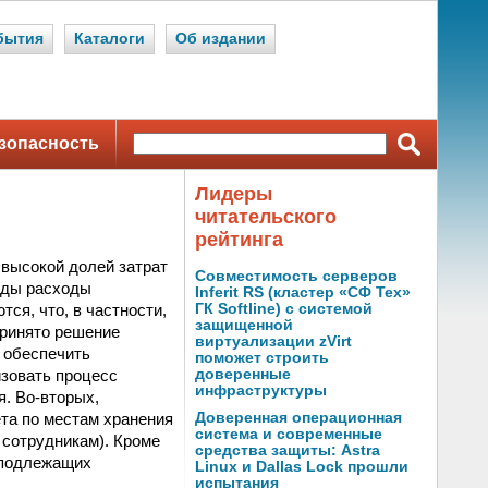
бытия
Каталоги
Об издании
зопасность
Лидеры
читательского
рейтинга
высокой долей затрат
Совместимость серверов
оды расходы
Inferit RS (кластер «СФ Тех»
ся, что, в частности,
ГК Softline) с системой
защищенной
принято решение
виртуализации zVirt
 обеспечить
поможет строить
изовать процесс
доверенные
инфраструктуры
я. Во-вторых,
ета по местам хранения
Доверенная операционная
система и современные
 сотрудникам). Кроме
средства защиты: Astra
, подлежащих
Linux и Dallas Lock прошли
испытания