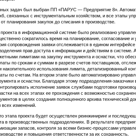
нных задач был выбран ПП «ПАРУС — Предприятие 8». Автомат
жб, связанных с инструментальным хозяйством, и все этапы уп
от планирования закупок до списания в производстве.
 проекта в информационной системе было реализовано управле
щественно сократилось время на планирование, согласование и 
ория сопровождения заявки отслеживается в едином интерфейсе
азделения прав доступа к информации и действиям в системе. 
етными лимитами на закупку инструмента и оснастки, что обе
латы по срокам и суммам в разрезе счетов поставщиков, отсле
м накопительного использования лимита, детализированный кон
аты по счетам. На втором этапе было автоматизировано управл
румента и оснастки. Благодаря этому подразделения-заказчики 
онтролировать исполнение заявок службами подготовки произво
настки на всех этапах ее прохождения с возможностью сохране
ументов в целях создания полноценного архива технической д
 всех изменений.
го этапа проекта будет осуществлен реинжиниринг и последую
та в производственных подразделениях. В результате предприя
мизации запасов, контроля за всеми бизнес-процессами управл
роизводстве и повышения ответственности за их сохранность.