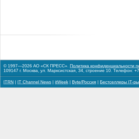
© 1997—2026 АО «СК ПРЕСС».
Политика конфиденциальности п
109147 г. Москва, ул. Марксистская, 34, строение 10. Телефон: +7
ITRN
|
IT Channel News
|
itWeek
|
Byte/Россия
|
Бестселлеры IT-ры