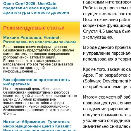
надежным интегратором
Open Conf 2026: UserGate
Работа над проектом п
представил свое видение
архитектуры сетевого доверия
осуществлялась настро
После окончания рабо
корректное функционир
Рекомендуемые статьи
Спустя 4,5 месяца был
эксплуатацию.
Михаил Родионов, Fortinet:
Развиваясь по известным законам
В ходе данного проект
В настоящее время информационная
безопасность представляет собой вполне
и управление персонал
самостоятельное мощное направление
корпоративной автоматизации.
использования в терри
Естественно, что в таких условиях
направление это все теснее связывается
с вопросами прикладной
Кроме того, заказчик 
информационной …
Apps. При разработке 
Как эффективно противостоять
(Software Development 
кибератакам
не прибегая к помощи в
На сегодняшний день обеспечение
безопасности корпоративных ресурсов
является одной из наиболее приоритетных
Итогом совместной раб
целей для любой компании вне
правами доступа, сниж
зависимости от масштабов и сферы
деятельности. Рынок информационной
на администрирование И
безопасности развивается, а это значит,
что и …
получил возможность с
уволенного сотрудника 
Наталья Абрамович, Туристско-
значительно снизилась
информационный центр Казани:
Виртуальная поддержка реальных