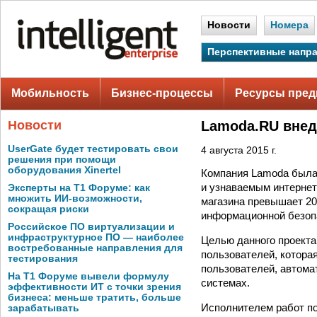
Новости
Номера
Перспективные напр
Мобильность
Бизнес-процессы
Ресурсы пред
Новости
Lamoda.RU внед
UserGate будет тестировать свои
4 августа 2015 г.
решения при помощи
оборудования Xinertel
Компания Lamoda была 
и узнаваемым интернет
Эксперты на Т1 Форуме: как
множить ИИ-возможности,
магазина превышает 20
сокращая риски
информационной безоп
Российское ПО виртуализации и
инфраструктурное ПО — наиболее
Целью данного проект
востребованные направления для
пользователей, котора
тестирования
пользователей, автома
На Т1 Форуме вывели формулу
системах.
эффективности ИТ с точки зрения
бизнеса: меньше тратить, больше
Исполнителем работ по
зарабатывать