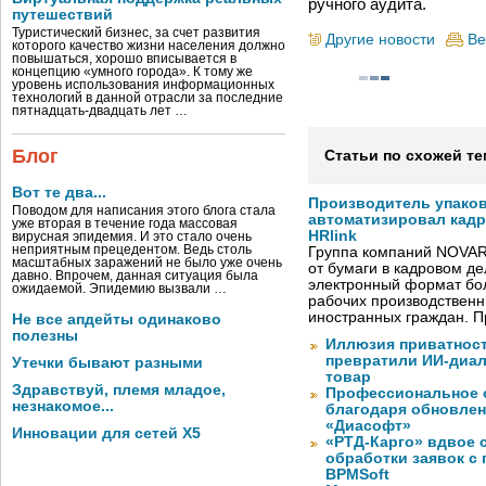
ручного аудита.
путешествий
Туристический бизнес, за счет развития
Другие новости
Ве
которого качество жизни населения должно
повышаться, хорошо вписывается в
концепцию «умного города». К тому же
уровень использования информационных
технологий в данной отрасли за последние
пятнадцать-двадцать лет …
Блог
Статьи по схожей те
Вот те два...
Производитель упако
Поводом для написания этого блога стала
автоматизировал кад
уже вторая в течение года массовая
HRlink
вирусная эпидемия. И это стало очень
неприятным прецедентом. Ведь столь
Группа компаний NOVAR
масштабных заражений не было уже очень
от бумаги в кадровом д
давно. Впрочем, данная ситуация была
электронный формат бол
ожидаемой. Эпидемию вызвали …
рабочих производствен
иностранных граждан. П
Не все апдейты одинаково
полезны
Иллюзия приватност
превратили ИИ-диал
Утечки бывают разными
товар
Здравствуй, племя младое,
Профессиональное о
незнакомое...
благодаря обновлени
«Диасофт»
Инновации для сетей X5
«РТД-Карго» вдвое 
обработки заявок с
BPMSoft