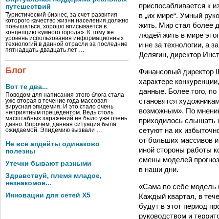
приспосабливается к и
путешествий
в „их мире“. Умный ру
Туристический бизнес, за счет развития
которого качество жизни населения должно
жить. Мир стал более 
повышаться, хорошо вписывается в
концепцию «умного города». К тому же
людей жить в мире этог
уровень использования информационных
и не за технологии, а 
технологий в данной отрасли за последние
пятнадцать-двадцать лет …
Делягин, директор Инс
Блог
Финансовый директор I
характере конкуренции
Вот те два...
данные. Более того, п
Поводом для написания этого блога стала
становятся художниками
уже вторая в течение года массовая
вирусная эпидемия. И это стало очень
возможным». По мнению
неприятным прецедентом. Ведь столь
масштабных заражений не было уже очень
приходилось слышать ж
давно. Впрочем, данная ситуация была
сетуют на их избыточн
ожидаемой. Эпидемию вызвали …
от больших массивов и
Не все апдейты одинаково
иной стороны работы ко
полезны
смены моделей прогноз
Утечки бывают разными
в наши дни.
Здравствуй, племя младое,
незнакомое...
«Сама по себе модель 
Инновации для сетей X5
Каждый квартал, в теч
будут в этот период пр
руководством и террит