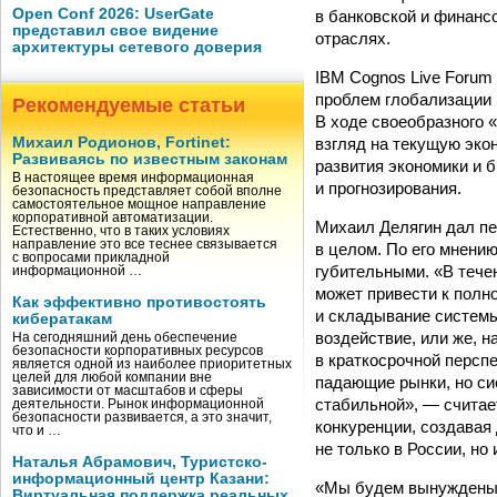
Open Conf 2026: UserGate
в банковской и финансо
представил свое видение
отраслях.
архитектуры сетевого доверия
IBM Cognos Live Forum
проблем глобализации 
Рекомендуемые статьи
В ходе своеобразного 
взгляд на текущую эко
Михаил Родионов, Fortinet:
Развиваясь по известным законам
развития экономики и 
В настоящее время информационная
и прогнозирования.
безопасность представляет собой вполне
самостоятельное мощное направление
корпоративной автоматизации.
Михаил Делягин дал пе
Естественно, что в таких условиях
направление это все теснее связывается
в целом. По его мнени
с вопросами прикладной
губительными. «В тече
информационной …
может привести к полн
Как эффективно противостоять
и складывание системы
кибератакам
воздействие, или же, н
На сегодняшний день обеспечение
безопасности корпоративных ресурсов
в краткосрочной перс
является одной из наиболее приоритетных
целей для любой компании вне
падающие рынки, но си
зависимости от масштабов и сферы
стабильной», — считае
деятельности. Рынок информационной
безопасности развивается, а это значит,
конкуренции, создавая
что и …
не только в России, но 
Наталья Абрамович, Туристско-
информационный центр Казани:
«Мы будем вынуждены п
Виртуальная поддержка реальных