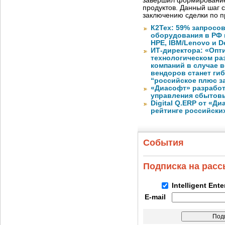
завершил формирование
продуктов. Данный шаг 
заключению сделки по 
К2Тех: 59% запросов
оборудования в РФ 
HPE, IBM/Lenovo и De
ИТ-директора: «Оп
технологическом ра
компаний в случае 
вендоров станет ги
“российское плюс з
«Диасофт» разработ
управления сбытов
Digital Q.ERP от «Д
рейтинге российски
События
Подписка на рас
Intelligent Ent
E-mail