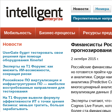
Новости
Номера
Перспективные напр
Мобильность
Бизнес-процессы
Ресурсы пред
Новости
Финансисты Рос
прогнозировани
UserGate будет тестировать свои
решения при помощи
2 октября 2015 г.
оборудования Xinertel
Эксперты на Т1 Форуме: как
Российские финансовые
множить ИИ-возможности,
но готовятся пройти «
сокращая риски
и аналитики. Среди на
Российское ПО виртуализации и
аналитика (Predictive C
инфраструктурное ПО — наиболее
многосценарный анализ
востребованные направления для
тестирования
визуализации данных (B
На Т1 Форуме вывели формулу
Эксперты считают, что
эффективности ИТ с точки зрения
бизнеса: меньше тратить, больше
Cognos Live Forum, кот
зарабатывать
более ста финансовых