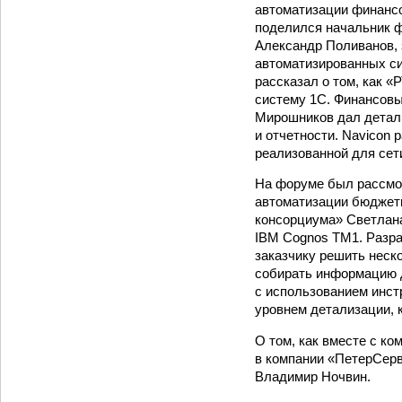
автоматизации финансо
поделился начальник 
Александр Поливанов, 
автоматизированных с
рассказал о том, как 
систему 1С. Финансовы
Мирошников дал детал
и отчетности. Navicon 
реализованной для сети
На форуме был рассмот
автоматизации бюджети
консорциума» Светлана
IBM Cognos TM1. Разр
заказчику решить неск
собирать информацию д
с использованием инст
уровнем детализации, 
О том, как вместе с к
в компании «ПетерСерв
Владимир Ночвин.