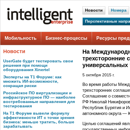
Новости
Номера
Перспективные напр
Мобильность
Бизнес-процессы
Ресурсы пред
Новости
На Международн
трехсторонние 
UserGate будет тестировать свои
универсальных 
решения при помощи
оборудования Xinertel
5 октября 2015 г.
Эксперты на Т1 Форуме: как
множить ИИ-возможности,
Во время работы Межд
сокращая риски
трехсторонних соглаше
Российское ПО виртуализации и
Соглашение о совместн
инфраструктурное ПО — наиболее
РФ Николай Никифоров,
востребованные направления для
тестирования
Республик Бурятия и И
автономного округа — 
На Т1 Форуме вывели формулу
эффективности ИТ с точки зрения
бизнеса: меньше тратить, больше
Целью соглашений явл
зарабатывать
государственных инфор