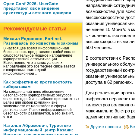
Open Conf 2026: UserGate
направлений сотруднич
представил свое видение
возможностей для всех
архитектуры сетевого доверия
высокоскоростной дост
оказания универсальны
Рекомендуемые статьи
не менее 10 Мбит/с в 
с численностью населе
Михаил Родионов, Fortinet:
высокоскоростными ли
Развиваясь по известным законам
500 человек.
В настоящее время информационная
безопасность представляет собой вполне
самостоятельное мощное направление
В соответствии с Рас
корпоративной автоматизации.
Естественно, что в таких условиях
универсального обслуж
направление это все теснее связывается
государственный контр
с вопросами прикладной
информационной …
оказания универсальных
доступа в 62 регионах.
Как эффективно противостоять
кибератакам
На сегодняшний день обеспечение
Для реализации проект
безопасности корпоративных ресурсов
цифрового неравенства
является одной из наиболее приоритетных
целей для любой компании вне
километров волоконно-
зависимости от масштабов и сферы
деятельности. Рынок информационной
максимально быстро ре
безопасности развивается, а это значит,
административные барь
что и …
Наталья Абрамович, Туристско-
Другие новости
Ве
информационный центр Казани:
Виртуальная поддержка реальных