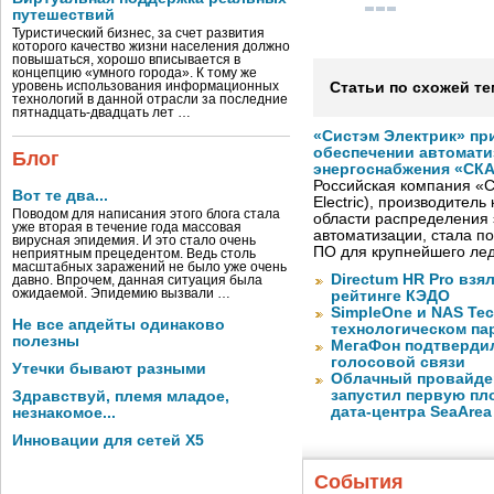
путешествий
Туристический бизнес, за счет развития
которого качество жизни населения должно
повышаться, хорошо вписывается в
концепцию «умного города». К тому же
уровень использования информационных
Статьи по схожей те
технологий в данной отрасли за последние
пятнадцать-двадцать лет …
«Систэм Электрик» пр
обеспечении автомати
Блог
энергоснабжения «СК
Российская компания «С
Вот те два...
Electric), производител
Поводом для написания этого блога стала
области распределения 
уже вторая в течение года массовая
автоматизации, стала п
вирусная эпидемия. И это стало очень
ПО для крупнейшего лед
неприятным прецедентом. Ведь столь
масштабных заражений не было уже очень
Directum HR Pro взя
давно. Впрочем, данная ситуация была
ожидаемой. Эпидемию вызвали …
рейтинге КЭДО
SimpleOne и NAS Te
Не все апдейты одинаково
технологическом па
полезны
МегаФон подтвердил
голосовой связи
Утечки бывают разными
Облачный провайде
запустил первую пло
Здравствуй, племя младое,
дата-центра SeaArea
незнакомое...
Инновации для сетей X5
События