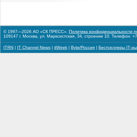
© 1997—2026 АО «СК ПРЕСС».
Политика конфиденциальности п
109147 г. Москва, ул. Марксистская, 34, строение 10. Телефон: +7
ITRN
|
IT Channel News
|
itWeek
|
Byte/Россия
|
Бестселлеры IT-ры