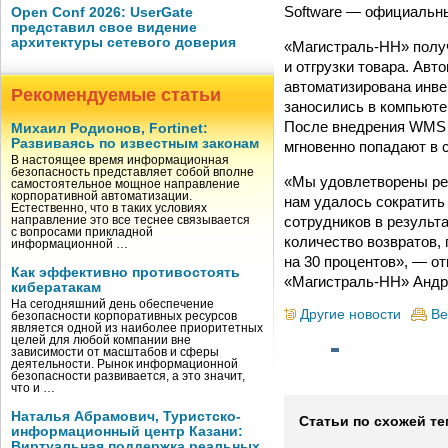
Software — официальны
Open Conf 2026: UserGate
представил свое видение
архитектуры сетевого доверия
«Магистраль-НН» получ
и отгрузки товара. Авт
автоматизирована инве
Рекомендуемые статьи
заносились в компьютер
После внедрения WMS 
Михаил Родионов, Fortinet:
Развиваясь по известным законам
мгновенно попадают в 
В настоящее время информационная
безопасность представляет собой вполне
«Мы удовлетворены ре
самостоятельное мощное направление
корпоративной автоматизации.
нам удалось сократить
Естественно, что в таких условиях
сотрудников в результа
направление это все теснее связывается
с вопросами прикладной
количество возвратов,
информационной …
на 30 процентов», — о
Как эффективно противостоять
«Магистраль-НН» Андр
кибератакам
На сегодняшний день обеспечение
Другие новости
Ве
безопасности корпоративных ресурсов
является одной из наиболее приоритетных
целей для любой компании вне
зависимости от масштабов и сферы
деятельности. Рынок информационной
безопасности развивается, а это значит,
что и …
Наталья Абрамович, Туристско-
Статьи по схожей те
информационный центр Казани:
Виртуальная поддержка реальных