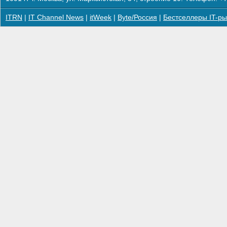
ITRN
|
IT Channel News
|
itWeek
|
Byte/Россия
|
Бестселлеры IT-ры