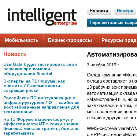
Новости
Номера
Перспективные напр
Мобильность
Бизнес-процессы
Ресурсы пред
Новости
Автоматизирова
UserGate будет тестировать свои
3 ноября 2015 г.
решения при помощи
оборудования Xinertel
Склад компании «Магис
склада составляет в на
Эксперты на Т1 Форуме: как
множить ИИ-возможности,
13 рабочих зон: приемк
сокращая риски
автоматизация склада 
Российское ПО виртуализации и
«Магистраль-НН», но о
инфраструктурное ПО — наиболее
заключалась и в том, ч
востребованные направления для
местоположении переме
тестирования
секции в другую зачас
На Т1 Форуме вывели формулу
эффективности ИТ с точки зрения
WMS-система viadatWMS
бизнеса: меньше тратить, больше
зарабатывать
с ERP-системой «Магис