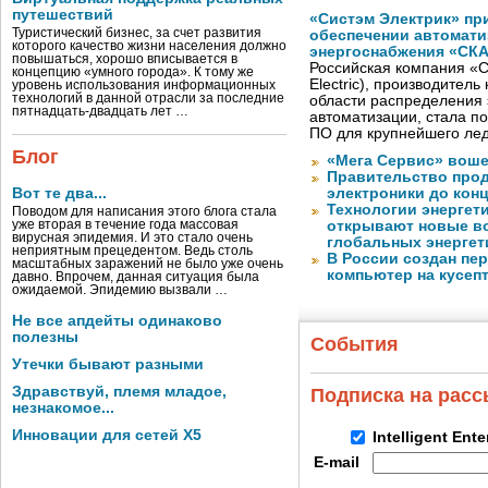
путешествий
«Систэм Электрик» пр
Туристический бизнес, за счет развития
обеспечении автомати
которого качество жизни населения должно
энергоснабжения «СК
повышаться, хорошо вписывается в
Российская компания «С
концепцию «умного города». К тому же
Electric), производител
уровень использования информационных
технологий в данной отрасли за последние
области распределения 
пятнадцать-двадцать лет …
автоматизации, стала п
ПО для крупнейшего лед
Блог
«Мега Сервис» воше
Правительство про
Вот те два...
электроники до конц
Технологии энергет
Поводом для написания этого блога стала
уже вторая в течение года массовая
открывают новые в
вирусная эпидемия. И это стало очень
глобальных энергет
неприятным прецедентом. Ведь столь
В России создан пе
масштабных заражений не было уже очень
компьютер на кусеп
давно. Впрочем, данная ситуация была
ожидаемой. Эпидемию вызвали …
Не все апдейты одинаково
полезны
События
Утечки бывают разными
Здравствуй, племя младое,
Подписка на рас
незнакомое...
Инновации для сетей X5
Intelligent Ent
E-mail