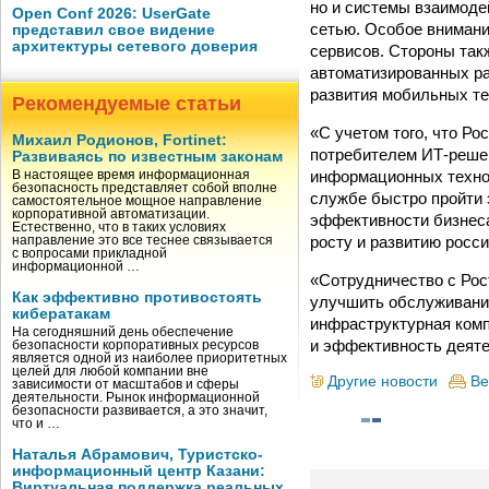
но и системы взаимоде
Open Conf 2026: UserGate
сетью. Особое внимани
представил свое видение
архитектуры сетевого доверия
сервисов. Стороны так
автоматизированных ра
развития мобильных те
Рекомендуемые статьи
«С учетом того, что Р
Михаил Родионов, Fortinet:
потребителем ИТ-решен
Развиваясь по известным законам
информационных технол
В настоящее время информационная
безопасность представляет собой вполне
службе быстро пройти 
самостоятельное мощное направление
корпоративной автоматизации.
эффективности бизнеса
Естественно, что в таких условиях
росту и развитию росс
направление это все теснее связывается
с вопросами прикладной
информационной …
«Сотрудничество с Рос
Как эффективно противостоять
улучшить обслуживание
кибератакам
инфраструктурная комп
На сегодняшний день обеспечение
и эффективность деяте
безопасности корпоративных ресурсов
является одной из наиболее приоритетных
целей для любой компании вне
Другие новости
Ве
зависимости от масштабов и сферы
деятельности. Рынок информационной
безопасности развивается, а это значит,
что и …
Наталья Абрамович, Туристско-
информационный центр Казани:
Виртуальная поддержка реальных