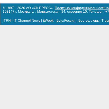
© 1997—2026 АО «СК ПРЕСС».
Политика конфиденциальности п
109147 г. Москва, ул. Марксистская, 34, строение 10. Телефон: +7
ITRN
|
IT Channel News
|
itWeek
|
Byte/Россия
|
Бестселлеры IT-ры