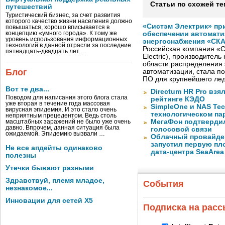
Статьи по схожей те
путешествий
Туристический бизнес, за счет развития
которого качество жизни населения должно
«Систэм Электрик» пр
повышаться, хорошо вписывается в
концепцию «умного города». К тому же
обеспечении автомати
уровень использования информационных
энергоснабжения «СК
технологий в данной отрасли за последние
Российская компания «С
пятнадцать-двадцать лет …
Electric), производител
области распределения 
Блог
автоматизации, стала п
ПО для крупнейшего лед
Вот те два...
Directum HR Pro взя
Поводом для написания этого блога стала
рейтинге КЭДО
уже вторая в течение года массовая
SimpleOne и NAS Te
вирусная эпидемия. И это стало очень
технологическом па
неприятным прецедентом. Ведь столь
МегаФон подтвердил
масштабных заражений не было уже очень
давно. Впрочем, данная ситуация была
голосовой связи
ожидаемой. Эпидемию вызвали …
Облачный провайде
запустил первую пло
Не все апдейты одинаково
дата-центра SeaArea
полезны
Утечки бывают разными
Здравствуй, племя младое,
События
незнакомое...
Инновации для сетей X5
Подписка на рас