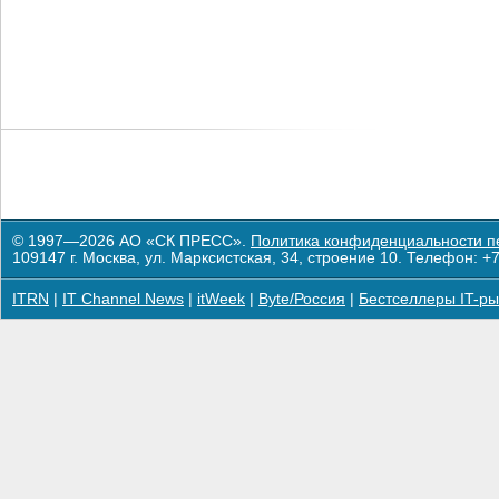
© 1997—2026 АО «СК ПРЕСС».
Политика конфиденциальности п
109147 г. Москва, ул. Марксистская, 34, строение 10. Телефон: +7
ITRN
|
IT Channel News
|
itWeek
|
Byte/Россия
|
Бестселлеры IT-ры