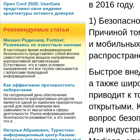
в 2016 году.
Open Conf 2026: UserGate
представил свое видение
архитектуры сетевого доверия
1) Безопасн
Рекомендуемые статьи
Причиной то
Михаил Родионов, Fortinet:
и мобильных
Развиваясь по известным законам
В настоящее время информационная
распростран
безопасность представляет собой вполне
самостоятельное мощное направление
корпоративной автоматизации.
Естественно, что в таких условиях
Быстрое вне
направление это все теснее связывается
с вопросами прикладной
информационной …
а также шир
Как эффективно противостоять
кибератакам
приводит к т
На сегодняшний день обеспечение
безопасности корпоративных ресурсов
является одной из наиболее приоритетных
открытыми. К
целей для любой компании вне
зависимости от масштабов и сферы
деятельности. Рынок информационной
вопрос безоп
безопасности развивается, а это значит,
что и …
для индустри
Наталья Абрамович, Туристско-
информационный центр Казани:
Виртуальная поддержка реальных