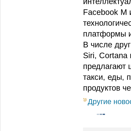
интеллектуа
Facebook M и
технологиче
платформы и
В числе дру
Siri, Cortan
предлагают ш
такси, еды, 
продуктов че
Другие ново