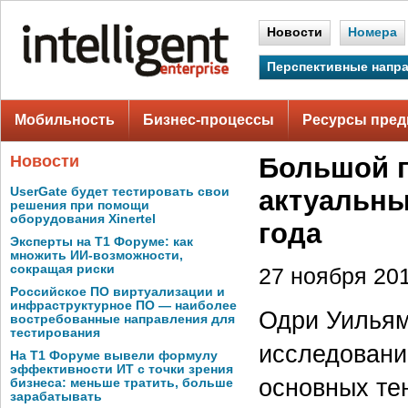
Новости
Номера
Перспективные напр
Мобильность
Бизнес-процессы
Ресурсы пред
Новости
Большой пр
UserGate будет тестировать свои
актуальны
решения при помощи
оборудования Xinertel
года
Эксперты на Т1 Форуме: как
множить ИИ-возможности,
сокращая риски
27 ноября 201
Российское ПО виртуализации и
инфраструктурное ПО — наиболее
Одри Уильям 
востребованные направления для
тестирования
исследований
На Т1 Форуме вывели формулу
эффективности ИТ с точки зрения
основных те
бизнеса: меньше тратить, больше
зарабатывать