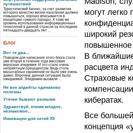
Madison, сл
путешествий
Туристический бизнес, за счет развития
могут легко 
которого качество жизни населения должно
повышаться, хорошо вписывается в
концепцию «умного города». К тому же
конфиденциа
уровень использования информационных
технологий в данной отрасли за последние
пятнадцать-двадцать лет …
широкий рез
Блог
повышенное 
Вот те два...
В ближайшие
Поводом для написания этого блога стала
уже вторая в течение года массовая
расцвета ин
вирусная эпидемия. И это стало очень
неприятным прецедентом. Ведь столь
масштабных заражений не было уже очень
Страховые к
давно. Впрочем, данная ситуация была
ожидаемой. Эпидемию вызвали …
компенсации,
Не все апдейты одинаково
полезны
кибератак.
Утечки бывают разными
Здравствуй, племя младое,
незнакомое...
Все большей
Инновации для сетей X5
концепция «у