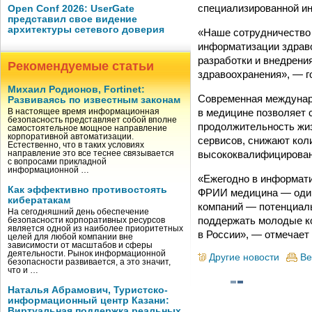
специализированной и
Open Conf 2026: UserGate
представил свое видение
архитектуры сетевого доверия
«Наше сотрудничество 
информатизации здраво
разработки и внедрени
Рекомендуемые статьи
здравоохранения», — г
Михаил Родионов, Fortinet:
Современная междунаро
Развиваясь по известным законам
в медицине позволяет 
В настоящее время информационная
безопасность представляет собой вполне
продолжительность жиз
самостоятельное мощное направление
корпоративной автоматизации.
сервисов, снижают кол
Естественно, что в таких условиях
высококвалифицирован
направление это все теснее связывается
с вопросами прикладной
информационной …
«Ежегодно в информати
Как эффективно противостоять
ФРИИ медицина — один 
кибератакам
компаний — потенциаль
На сегодняшний день обеспечение
поддержать молодые ко
безопасности корпоративных ресурсов
является одной из наиболее приоритетных
в России», — отмечает
целей для любой компании вне
зависимости от масштабов и сферы
деятельности. Рынок информационной
Другие новости
Ве
безопасности развивается, а это значит,
что и …
Наталья Абрамович, Туристско-
информационный центр Казани:
Виртуальная поддержка реальных