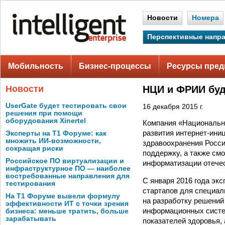
Новости
Номера
Перспективные напр
Мобильность
Бизнес-процессы
Ресурсы пред
Новости
НЦИ и ФРИИ буд
UserGate будет тестировать свои
16 декабря 2015 г.
решения при помощи
оборудования Xinertel
Компания «Национальны
развития интернет-ини
Эксперты на Т1 Форуме: как
множить ИИ-возможности,
здравоохранения Росси
сокращая риски
поддержку, а также см
Российское ПО виртуализации и
информатизации отечес
инфраструктурное ПО — наиболее
востребованные направления для
С января 2016 года эк
тестирования
стартапов для специал
На Т1 Форуме вывели формулу
на разработку решений
эффективности ИТ с точки зрения
информационных систе
бизнеса: меньше тратить, больше
зарабатывать
показателей здоровья,