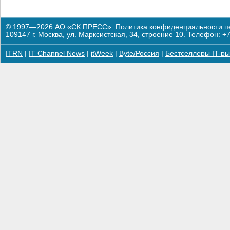
© 1997—2026 АО «СК ПРЕСС».
Политика конфиденциальности п
109147 г. Москва, ул. Марксистская, 34, строение 10. Телефон: +7
ITRN
|
IT Channel News
|
itWeek
|
Byte/Россия
|
Бестселлеры IT-ры