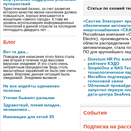
путешествий
Статьи по схожей те
Туристический бизнес, за счет развития
которого качество жизни населения должно
повышаться, хорошо вписывается в
концепцию «умного города». К тому же
«Систэм Электрик» пр
уровень использования информационных
обеспечении автомати
технологий в данной отрасли за последние
энергоснабжения «СК
пятнадцать-двадцать лет …
Российская компания «С
Electric), производител
Блог
области распределения 
автоматизации, стала п
Вот те два...
ПО для крупнейшего лед
Поводом для написания этого блога стала
Directum HR Pro взя
уже вторая в течение года массовая
рейтинге КЭДО
вирусная эпидемия. И это стало очень
неприятным прецедентом. Ведь столь
SimpleOne и NAS Te
масштабных заражений не было уже очень
технологическом па
давно. Впрочем, данная ситуация была
МегаФон подтвердил
ожидаемой. Эпидемию вызвали …
голосовой связи
Облачный провайде
Не все апдейты одинаково
запустил первую пло
полезны
дата-центра SeaArea
Утечки бывают разными
Здравствуй, племя младое,
незнакомое...
События
Инновации для сетей X5
Подписка на рас