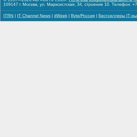
109147 г. Москва, ул. Марксистская, 34, строение 10. Телефон: +7
ITRN
|
IT Channel News
|
itWeek
|
Byte/Россия
|
Бестселлеры IT-ры