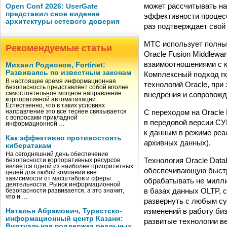
может рассчитывать на
Open Conf 2026: UserGate
представил свое видение
эффективности процес
архитектуры сетевого доверия
раз подтверждает свой
МТС использует полный
Рекомендуемые статьи
Oracle Fusion Middlewa
взаимоотношениями с к
Михаил Родионов, Fortinet:
Развиваясь по известным законам
Комплексный подход п
В настоящее время информационная
технологий Oracle, пр
безопасность представляет собой вполне
внедрения и сопровожд
самостоятельное мощное направление
корпоративной автоматизации.
Естественно, что в таких условиях
С переходом на Oracle
направление это все теснее связывается
с вопросами прикладной
в передовой версии СУБ
информационной …
к данным в режиме реа
Как эффективно противостоять
архивных данных).
кибератакам
На сегодняшний день обеспечение
Технология Oracle Dat
безопасности корпоративных ресурсов
является одной из наиболее приоритетных
обеспечивающую быстр
целей для любой компании вне
зависимости от масштабов и сферы
обрабатывать не милли
деятельности. Рынок информационной
в базах данных OLTP, 
безопасности развивается, а это значит,
что и …
развернуть с любым су
изменений в работу би
Наталья Абрамович, Туристско-
информационный центр Казани:
развитые технологии в
Виртуальная поддержка реальных