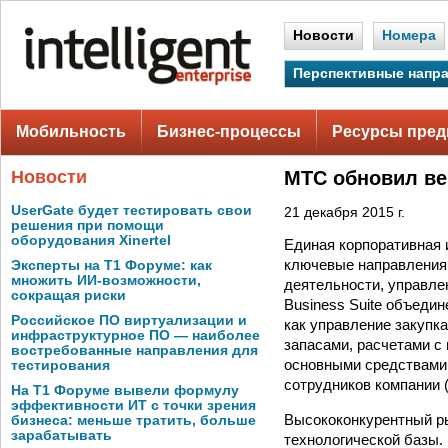
Новости
Номера
Перспективные напр
Мобильность
Бизнес-процессы
Ресурсы пред
Новости
МТС обновил в
UserGate будет тестировать свои
21 декабря 2015 г.
решения при помощи
оборудования Xinertel
Единая корпоративная 
ключевые направления
Эксперты на Т1 Форуме: как
множить ИИ-возможности,
деятельности, управлен
сокращая риски
Business Suite объеди
Российское ПО виртуализации и
как управление закупк
инфраструктурное ПО — наиболее
запасами, расчетами с
востребованные направления для
основными средствами,
тестирования
сотрудников компании (
На Т1 Форуме вывели формулу
эффективности ИТ с точки зрения
Высококонкурентный ры
бизнеса: меньше тратить, больше
зарабатывать
технологической базы.