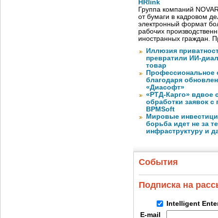
HRlink
Группа компаний NOVAR
от бумаги в кадровом д
электронный формат бол
рабочих производствен
иностранных граждан. П
Иллюзия приватност
превратили ИИ-диал
товар
Профессиональное о
благодаря обновлени
«Диасофт»
«РТД-Карго» вдвое 
обработки заявок с
BPMSoft
Мировые инвестиции
борьба идет не за те
инфраструктуру и д
События
Подписка на рас
Intelligent Ent
E-mail