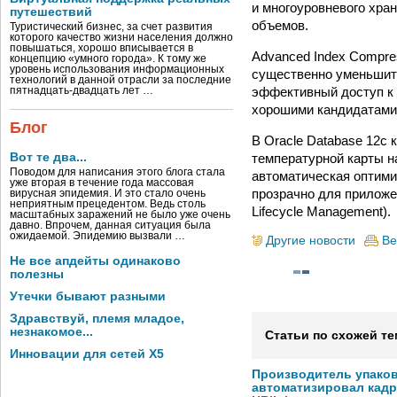
и многоуровневого хра
путешествий
объемов.
Туристический бизнес, за счет развития
которого качество жизни населения должно
повышаться, хорошо вписывается в
Advanced Index Compre
концепцию «умного города». К тому же
уровень использования информационных
существенно уменьшит
технологий в данной отрасли за последние
эффективный доступ к 
пятнадцать-двадцать лет …
хорошими кандидатами
Блог
В Oracle Database 12c
температурной карты н
Вот те два...
Поводом для написания этого блога стала
автоматическая оптимиз
уже вторая в течение года массовая
прозрачно для приложе
вирусная эпидемия. И это стало очень
неприятным прецедентом. Ведь столь
Lifecycle Management).
масштабных заражений не было уже очень
давно. Впрочем, данная ситуация была
ожидаемой. Эпидемию вызвали …
Другие новости
Ве
Не все апдейты одинаково
полезны
Утечки бывают разными
Здравствуй, племя младое,
незнакомое...
Статьи по схожей те
Инновации для сетей X5
Производитель упако
автоматизировал кад