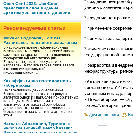
* создание центров об
Open Conf 2026: UserGate
учебных заведений кра
представил свое видение
архитектуры сетевого доверия
* создание центра комп
Рекомендуемые статьи
* применение современ
* совместные эксперти
Михаил Родионов, Fortinet:
Развиваясь по известным законам
В настоящее время информационная
* изучение опыта прим
безопасность представляет собой вполне
государственной власти
самостоятельное мощное направление
корпоративной автоматизации.
Естественно, что в таких условиях
* разработка и внедре
направление это все теснее связывается
с вопросами прикладной
инфраструктуры регион
информационной …
Как эффективно противостоять
«Алтайский край имеет
кибератакам
соглашению с УИТиС на
На сегодняшний день обеспечение
успешным и плодотворн
безопасности корпоративных ресурсов
является одной из наиболее приоритетных
в Новосибирске. — От
целей для любой компании вне
Галэкс“, которая приня
зависимости от масштабов и сферы
деятельности. Рынок информационной
безопасности развивается, а это значит,
Другие новости
Ве
что и …
Наталья Абрамович, Туристско-
информационный центр Казани:
Виртуальная поддержка реальных