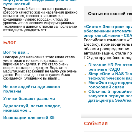
путешествий
Туристический бизнес, за счет развития
которого качество жизни населения должно
Статьи по схожей те
повышаться, хорошо вписывается в
концепцию «умного города». К тому же
уровень использования информационных
«Систэм Электрик» пр
технологий в данной отрасли за последние
пятнадцать-двадцать лет …
обеспечении автомати
энергоснабжения «СК
Российская компания «С
Блог
Electric), производител
области распределения 
Вот те два...
автоматизации, стала п
Поводом для написания этого блога стала
ПО для крупнейшего лед
уже вторая в течение года массовая
вирусная эпидемия. И это стало очень
Directum HR Pro взя
неприятным прецедентом. Ведь столь
рейтинге КЭДО
масштабных заражений не было уже очень
SimpleOne и NAS Te
давно. Впрочем, данная ситуация была
технологическом па
ожидаемой. Эпидемию вызвали …
МегаФон подтвердил
Не все апдейты одинаково
голосовой связи
полезны
Облачный провайде
запустил первую пло
Утечки бывают разными
дата-центра SeaArea
Здравствуй, племя младое,
незнакомое...
Инновации для сетей X5
События