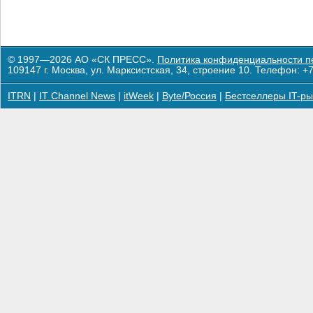
© 1997—2026 АО «СК ПРЕСС».
Политика конфиденциальности п
109147 г. Москва, ул. Марксистская, 34, строение 10. Телефон: +7
ITRN
|
IT Channel News
|
itWeek
|
Byte/Россия
|
Бестселлеры IT-ры