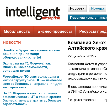
Новости
Номера
Перспективные напр
Мобильность
Бизнес-процессы
Ресурсы пред
Новости
Компания Xerox
Алтайского края
UserGate будет тестировать свои
решения при помощи
22 декабря 2015 г.
оборудования Xinertel
Эксперты на Т1 Форуме: как
Компания Xerox и упра
множить ИИ-возможности,
заключили рамочное Со
сокращая риски
индустрии в регионе, 
Российское ПО виртуализации и
информационных техно
инфраструктурное ПО — наиболее
востребованные направления для
В соглашении перечисл
тестирования
и УИТиС Алтайского кр
На Т1 Форуме вывели формулу
эффективности ИТ с точки зрения
* стратегическое плани
бизнеса: меньше тратить, больше
зарабатывать