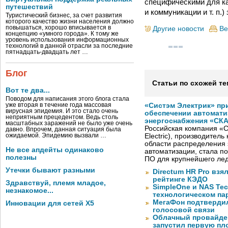
специфическими для каж
путешествий
и коммуникации и т. п.)
Туристический бизнес, за счет развития
которого качество жизни населения должно
повышаться, хорошо вписывается в
Другие новости
Ве
концепцию «умного города». К тому же
уровень использования информационных
технологий в данной отрасли за последние
пятнадцать-двадцать лет …
Блог
Статьи по схожей те
Вот те два...
Поводом для написания этого блога стала
уже вторая в течение года массовая
«Систэм Электрик» пр
вирусная эпидемия. И это стало очень
обеспечении автомати
неприятным прецедентом. Ведь столь
энергоснабжения «СК
масштабных заражений не было уже очень
Российская компания «С
давно. Впрочем, данная ситуация была
ожидаемой. Эпидемию вызвали …
Electric), производител
области распределения 
Не все апдейты одинаково
автоматизации, стала п
полезны
ПО для крупнейшего лед
Утечки бывают разными
Directum HR Pro взя
рейтинге КЭДО
Здравствуй, племя младое,
SimpleOne и NAS Te
незнакомое...
технологическом па
МегаФон подтвердил
Инновации для сетей X5
голосовой связи
Облачный провайде
запустил первую пло