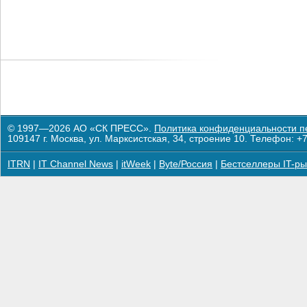
© 1997—2026 АО «СК ПРЕСС».
Политика конфиденциальности п
109147 г. Москва, ул. Марксистская, 34, строение 10. Телефон: +7
ITRN
|
IT Channel News
|
itWeek
|
Byte/Россия
|
Бестселлеры IT-ры