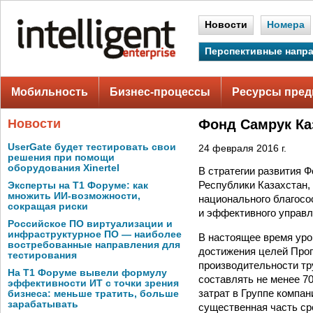
Новости
Номера
Перспективные напр
Мобильность
Бизнес-процессы
Ресурсы пред
Новости
Фонд Самрук Ка
UserGate будет тестировать свои
24 февраля 2016 г.
решения при помощи
оборудования Xinertel
В стратегии развития 
Республики Казахстан
Эксперты на Т1 Форуме: как
множить ИИ-возможности,
национального благосо
сокращая риски
и эффективного управл
Российское ПО виртуализации и
инфраструктурное ПО — наиболее
В настоящее время уро
востребованные направления для
достижения целей Про
тестирования
производительности тр
На Т1 Форуме вывели формулу
составлять не менее 7
эффективности ИТ с точки зрения
затрат в Группе компа
бизнеса: меньше тратить, больше
зарабатывать
существенная часть ср