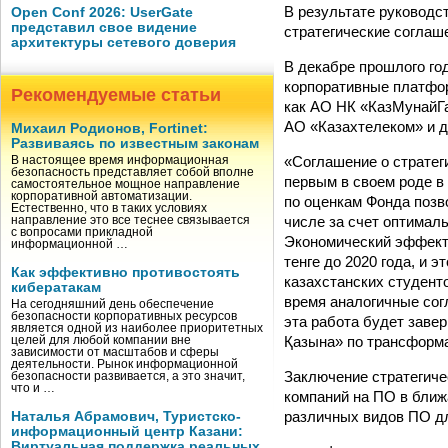
В результате руководс
Open Conf 2026: UserGate
представил свое видение
стратегические соглаш
архитектуры сетевого доверия
В декабре прошлого го
корпоративные платфор
Рекомендуемые статьи
как АО НК «КазМунайГа
АО «Казахтелеком» и д
Михаил Родионов, Fortinet:
Развиваясь по известным законам
«Соглашение о стратег
В настоящее время информационная
безопасность представляет собой вполне
первым в своем роде в
самостоятельное мощное направление
корпоративной автоматизации.
по оценкам Фонда позв
Естественно, что в таких условиях
числе за счет оптимал
направление это все теснее связывается
с вопросами прикладной
Экономический эффект 
информационной …
тенге до 2020 года, и 
Как эффективно противостоять
казахстанских студент
кибератакам
время аналогичные со
На сегодняшний день обеспечение
безопасности корпоративных ресурсов
эта работа будет заве
является одной из наиболее приоритетных
Қазына» по трансформ
целей для любой компании вне
зависимости от масштабов и сферы
деятельности. Рынок информационной
Заключение стратегиче
безопасности развивается, а это значит,
что и …
компаний на ПО в ближ
различных видов ПО д
Наталья Абрамович, Туристско-
информационный центр Казани:
Виртуальная поддержка реальных