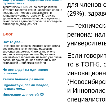
для членов 
путешествий
Туристический бизнес, за счет развития
которого качество жизни населения должно
(29%), здрав
повышаться, хорошо вписывается в
концепцию «умного города». К тому же
уровень использования информационных
технологий в данной отрасли за последние
— техническ
пятнадцать-двадцать лет …
региона: на
Блог
университет
Вот те два...
Поводом для написания этого блога стала
уже вторая в течение года массовая
вирусная эпидемия. И это стало очень
Если говорит
неприятным прецедентом. Ведь столь
масштабных заражений не было уже очень
давно. Впрочем, данная ситуация была
то в ТОП-5,
ожидаемой. Эпидемию вызвали …
Не все апдейты одинаково
инновационн
полезны
Утечки бывают разными
(Новосибирск
Здравствуй, племя младое,
и Иннополис
незнакомое...
Инновации для сетей X5
специалисто