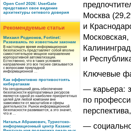
предпочтите
Open Conf 2026: UserGate
представил свое видение
архитектуры сетевого доверия
Москва (29,2
и Краснодар
Рекомендуемые статьи
Московская,
Михаил Родионов, Fortinet:
Развиваясь по известным законам
Калининград
В настоящее время информационная
безопасность представляет собой вполне
самостоятельное мощное направление
и Республик
корпоративной автоматизации.
Естественно, что в таких условиях
направление это все теснее связывается
с вопросами прикладной
Ключевые фа
информационной …
Как эффективно противостоять
кибератакам
— карьера: з
На сегодняшний день обеспечение
безопасности корпоративных ресурсов
является одной из наиболее приоритетных
по професси
целей для любой компании вне
зависимости от масштабов и сферы
деятельности. Рынок информационной
перспектива
безопасности развивается, а это значит,
что и …
Наталья Абрамович, Туристско-
— социально
информационный центр Казани:
Виртуальная поддержка реальных