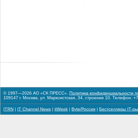
© 1997—2026 АО «СК ПРЕСС».
Политика конфиденциальности п
109147 г. Москва, ул. Марксистская, 34, строение 10. Телефон: +7
ITRN
|
IT Channel News
|
itWeek
|
Byte/Россия
|
Бестселлеры IT-ры