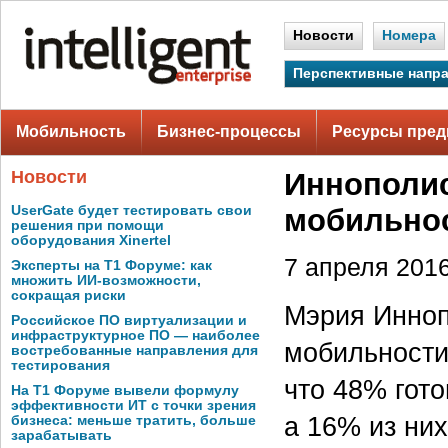
Новости
Номера
Перспективные напр
Мобильность
Бизнес-процессы
Ресурсы пред
Новости
Иннополис
UserGate будет тестировать свои
мобильнос
решения при помощи
оборудования Xinertel
7 апреля 2016
Эксперты на Т1 Форуме: как
множить ИИ-возможности,
сокращая риски
Мэрия Инноп
Российское ПО виртуализации и
инфраструктурное ПО — наиболее
мобильности
востребованные направления для
тестирования
что 48% гото
На Т1 Форуме вывели формулу
эффективности ИТ с точки зрения
а 16% из ни
бизнеса: меньше тратить, больше
зарабатывать