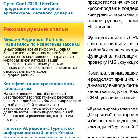
предоставления качес
Open Conf 2026: UserGate
кросс-продаж и поддер
представил свое видение
архитектуры сетевого доверия
конкурентоспособных п
банков группы», — ком
Новожилов.
Рекомендуемые статьи
Функциональность CRM 
Михаил Родионов, Fortinet:
с использованием сист
Развиваясь по известным законам
и обработку всех вход
В настоящее время информационная
безопасность представляет собой вполне
функционал активации 
самостоятельное мощное направление
корпоративной автоматизации.
проверку IMSI, функци
Естественно, что в таких условиях
направление это все теснее связывается
с вопросами прикладной
Команда, занимающаяся
информационной …
и разделяет принципы 
Как эффективно противостоять
динамику вывода фитче
кибератакам
качества продукта. Ка
На сегодняшний день обеспечение
CRM, увеличивающий ц
безопасности корпоративных ресурсов
является одной из наиболее приоритетных
целей для любой компании вне
«Кросс-функциональная
зависимости от масштабов и сферы
деятельности. Рынок информационной
„Открытия“, в которой
безопасности развивается, а это значит,
что и …
и бизнесом при достиж
команды «Сервисный 
Наталья Абрамович, Туристско-
информационный центр Казани:
Банк планирует тиражи
Виртуальная поддержка реальных