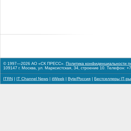
© 1997—2026 АО «СК ПРЕСС».
Политика конфиденциальности п
109147 г. Москва, ул. Марксистская, 34, строение 10. Телефон: +7
ITRN
|
IT Channel News
|
itWeek
|
Byte/Россия
|
Бестселлеры IT-ры