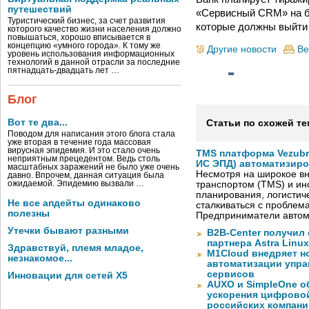
путешествий
«Сервисный CRM» на б
Туристический бизнес, за счет развития
которые должны выйти 
которого качество жизни населения должно
повышаться, хорошо вписывается в
концепцию «умного города». К тому же
Другие новости
Ве
уровень использования информационных
технологий в данной отрасли за последние
пятнадцать-двадцать лет …
Блог
Вот те два...
Статьи по схожей те
Поводом для написания этого блога стала
уже вторая в течение года массовая
вирусная эпидемия. И это стало очень
TMS платформа Vezubr
неприятным прецедентом. Ведь столь
ИС ЭПД) автоматизиро
масштабных заражений не было уже очень
Несмотря на широкое в
давно. Впрочем, данная ситуация была
ожидаемой. Эпидемию вызвали …
транспортом (TMS) и ин
планирования, логистич
Не все апдейты одинаково
сталкиваться с проблем
полезны
Предприниматели автом
Утечки бывают разными
B2B-Center получил 
партнера Astra Linux
Здравствуй, племя младое,
M1Cloud внедряет н
незнакомое...
автоматизации упра
сервисов
Инновации для сетей X5
AUXO и SimpleOne о
ускорения цифрово
российских компани