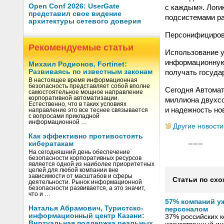
Open Conf 2026: UserGate
с каждым». Логи
представил свое видение
подсистемами ра
архитектуры сетевого доверия
Персонифицирова
Рекомендуемые статьи
Использование 
информационную 
Михаил Родионов, Fortinet:
получать госуда
Развиваясь по известным законам
В настоящее время информационная
безопасность представляет собой вполне
Сегодня Автома
самостоятельное мощное направление
корпоративной автоматизации.
миллиона двухсо
Естественно, что в таких условиях
и надежность но
направление это все теснее связывается
с вопросами прикладной
информационной …
Другие новости
Как эффективно противостоять
кибератакам
На сегодняшний день обеспечение
безопасности корпоративных ресурсов
является одной из наиболее приоритетных
целей для любой компании вне
зависимости от масштабов и сферы
Статьи по схо
деятельности. Рынок информационной
безопасности развивается, а это значит,
что и …
57% компаний у
Наталья Абрамович, Туристско-
персоналом
информационный центр Казани:
37% российских 
Виртуальная поддержка реальных