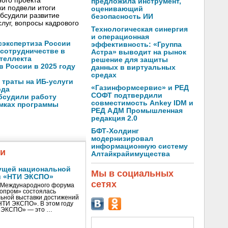
ого проекта
предложила инструмент,
и подвели итоги
оценивающий
обсудили развитие
безопасность ИИ
луг, вопросы кадрового
Технологическая синергия
и операционная
осэкспертиза России
эффективность: «Группа
 сотрудничестве в
Астра» выводит на рынок
теллекта
решение для защиты
в России в 2025 году
данных в виртуальных
средах
 траты на ИБ-услуги
«Газинформсервис» и РЕД
ода
СОФТ подтвердили
бсудили работу
совместимость Ankey IDM и
амках программы
РЕД АДМ Промышленная
редакция 2.0
БФТ-Холдинг
модернизировал
информационную систему
жи
Алтайкрайимущества
ущей национальной
Мы в социальных
и «НТИ ЭКСПО»
сетях
V Международного форума
нопром» состоялась
ьной выставки достижений
«НТИ ЭКСПО». В этом году
И ЭКСПО» — это …