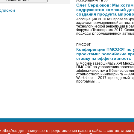
Ассоциация «НППА»
Олег Сердюков: Мы хотим
содружество компаний дл
дпиской
создания продукта мирово
Ассоциация «НППА» провела кру
задачам промышленной автомати
технологической революции в ра
Форума «Технопром»-2017. Осно
подходы к промышленной автома
ПМСОФТ
Конференция ПМСОФТ по 
проектами: российские пр
ставку на эффективность
В Москве завершилась XVI Межд
ПМСОФТ по управлению проекта
эффективность» и II бизнес-сем
стоимостного инжиниринга — AA
Workshop — 2017, проводимый в 
программы …
ости персональных данных
,
информация об авторских правах и п
фон: +7 495 974-22-60. Факс: +7 495 974-22-63. E-mail:
siteeditor@i
 SberAds для наилучшего представления нашего сайта в соответствии 