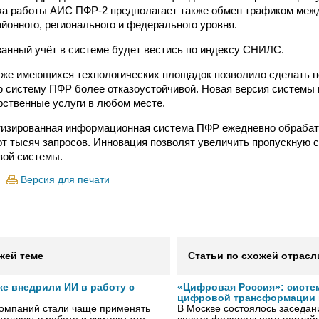
ка работы АИС ПФР-2 предполагает также обмен трафиком меж
йонного, регионального и федерального уровня.
нный учёт в системе будет вестись по индексу СНИЛС.
уже имеющихся технологических площадок позволило сделать 
систему ПФР более отказоустойчивой. Новая версия системы 
рственные услуги в любом месте.
тизированная информационная система ПФР ежедневно обраба
т тысяч запросов. Инновация позволят увеличить пропускную 
вой системы.
Версия для печати
жей теме
Статьи по схожей отрасл
же внедрили ИИ в работу с
«Цифровая Россия»: систе
цифровой трансформации 
компаний стали чаще применять
В Москве состоялось заседа