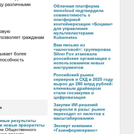
ду различными
Облачная платформа
moncloud подтвердила
совместимость с
платформой
контейнеризации «Боцман»
для управления
новую
мультикластерами
позволяет гражданам
Kubernetes
Вам письмо из
«налоговой»: группировка
тывает более
Silver Fox атаковала
российские организации с
способность
использованием новых
инструментов
Российский рынок
серверов и СХД в 2025 году
вырос до 280 млрд рублей:
ключевым драйвером
стали госзакупки и
цифровизация
Закупки ИИ-решений
и
выросли в разы: рынок
переходит от пилотов к
масштабированию
мные результаты
и новые приоритеты
Эксперт компании
ние Общественного
«Газинформсервис»