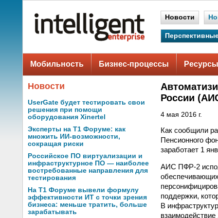
Новости
Но
Перспективные
Мобильность
Бизнес-процессы
Ресурсы
Новости
Автоматизи
России (АИ
UserGate будет тестировать свои
решения при помощи
4 мая 2016 г.
оборудования Xinertel
Эксперты на Т1 Форуме: как
Как сообщили ра
множить ИИ-возможности,
Пенсионного фон
сокращая риски
заработает 1 янв
Российское ПО виртуализации и
инфраструктурное ПО — наиболее
АИС ПФР-2 испол
востребованные направления для
обеспечивающих
тестирования
персонифицирова
На Т1 Форуме вывели формулу
поддержки, кото
эффективности ИТ с точки зрения
бизнеса: меньше тратить, больше
В инфраструктур
зарабатывать
взаимодействие 