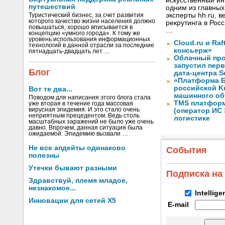
искусственный ин
путешествий
одним из главных
эксперты hh.ru, 
Туристический бизнес, за счет развития
которого качество жизни населения должно
рекрутинга в Рос
повышаться, хорошо вписывается в
…
концепцию «умного города». К тому же
уровень использования информационных
Cloud.ru и Ra
технологий в данной отрасли за последние
консьерж»
пятнадцать-двадцать лет …
Облачный про
запустил перв
Блог
дата-центра S
«Платформа Б
российской K
Вот те два...
машинного об
Поводом для написания этого блога стала
TMS платформ
уже вторая в течение года массовая
вирусная эпидемия. И это стало очень
(оператор ИС
неприятным прецедентом. Ведь столь
логистике
масштабных заражений не было уже очень
давно. Впрочем, данная ситуация была
ожидаемой. Эпидемию вызвали …
Не все апдейты одинаково
События
полезны
Утечки бывают разными
Подписка на
Здравствуй, племя младое,
незнакомое...
Intellig
Инновации для сетей X5
E-mail