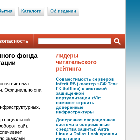
бытия
Каталоги
Об издании
зопасность
нного фонда
Лидеры
читательского
тации
рейтинга
Совместимость серверов
нная система
Inferit RS (кластер «СФ Тех»
ГК Softline) с системой
и. Официально она
защищенной
виртуализации zVirt
поможет строить
инфраструктурных,
доверенные
инфраструктуры
ер социальной
Доверенная операционная
система и современные
борот, сайт.
средства защиты: Astra
еспечивает
Linux и Dallas Lock прошли
мую «каждый
испытания