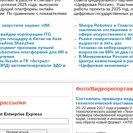
теллект в работе и считают это
совета федерального партийн
 успехов 2025 года, выяснили
«Цифровая Россия». Участник
ведущей платформы онлайн-
работы проекта за 2025 год, 
сии. По сравнению с показателями
цифровых государственных ус
…
ft запустили сервис «ИИ-
Sherpa Robotics и Главг
заключили соглашение о
вайдер корпорации ITG
сфере искусственного ин
ую площадку в Китае на базе
Рынок генеративного ИИ 
eaArea Shenzhen
вырастет в пять раз
оцман» признана лучшей
Госзаказ на киберзащиту:
ubernetes-платформой для ИИ и
выросли на 68% за два г
учения
В Минкомсвязи России о
а Vezubr и ГК «Астрал»
Центра компетенций в р
 ЭПД) автоматизировали ЭДО в
«Цифровая экономика»
Фото/Видеорепорта
Состоялась премьера вед
 рассылки
технологической выставк
20–22 июня 2017 года в рамках 
технологического развития «Тех
ent Enterprise Express
премьера обновленной национал
науки, технологий и инноваций 
она обрела новый формат: «НТ