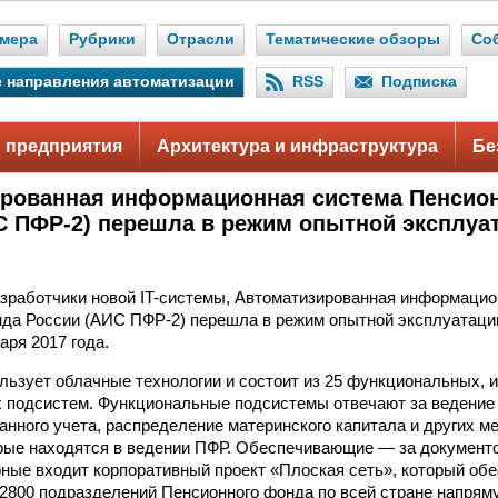
мера
Рубрики
Отрасли
Тематические обзоры
Со
 направления автоматизации
RSS
Подписка
 предприятия
Архитектура и инфраструктура
Бе
рованная информационная система Пенсио
С ПФР-2) перешла в режим опытной эксплуа
зработчики новой IT-системы, Автоматизированная информацио
да России (АИС ПФР-2) перешла в режим опытной эксплуатаци
аря 2017 года.
ьзует облачные технологии и состоит из 25 функциональных, 
 подсистем. Функциональные подсистемы отвечают за ведение
нного учета, распределение материнского капитала и других м
рые находятся в ведении ПФР. Обеспечивающие — за документоо
ные входит корпоративный проект «Плоская сеть», который об
2800 подразделений Пенсионного фонда по всей стране напря