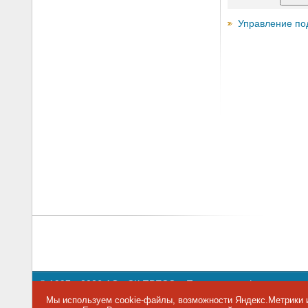
Управление по
© 1997—2026 АО «СК ПРЕСС».
Политика конфиденциальн
109147 г. Москва, ул. Марксистская, 34, строение 10. Теле
Мы используем cookie-файлы, возможности Яндекс.Метрики и