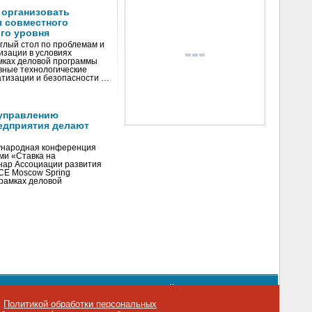
 организовать
я совместного
го уровня
глый стол по проблемам и
зации в условиях
мках деловой программы
вные технологические
тизации и безопасности …
управлению
едприятия делают
ународная конференция
ми «Ставка на
инар Ассоциации развития
CE Moscow Spring
рамках деловой
орядке использования материалов сайта
emag.ru
..
с
Политикой обработки персональных