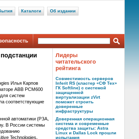
бытия
Каталоги
Об издании
зопасность
 подстанции
Лидеры
читательского
рейтинга
Совместимость серверов
ogies Илья Карпов
Inferit RS (кластер «СФ Тех»
ГК Softline) с системой
ураторе ABB PCM600
защищенной
 для систем
виртуализации zVirt
ила соответствующие
поможет строить
доверенные
инфраструктуры
нной автоматики (РЗА,
Доверенная операционная
система и современные
ру. В России системы
средства защиты: Astra
ледованию
Linux и Dallas Lock прошли
ive Technologies,
испытания