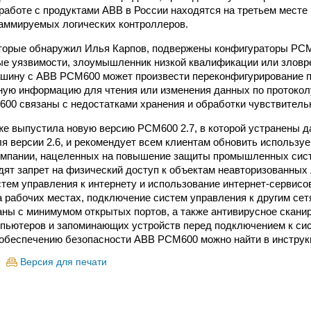
работе с продуктами ABB в России находятся на третьем месте
раммируемых логических контроллеров.
торые обнаружил Илья Карпов, подвержены конфигураторы PCM6
е уязвимости, злоумышленник низкой квалификации или зловр
шину с ABB PCM600 может произвести переконфигурирование пр
ную информацию для чтения или изменения данных по протоко
00 связаны с недостатками хранения и обработки чувствитель
е выпустила новую версию PCM600 2.7, в которой устранены д
для версии 2.6, и рекомендует всем клиентам обновить использу
омпании, нацеленных на повышение защиты промышленных сист
одят запрет на физический доступ к объектам неавторизованных 
тем управления к интернету и использование интернет-сервисов
 рабочих местах, подключение систем управления к другим сет
ны с минимумом открытых портов, а также антивирусное скани
пьютеров и запоминающих устройств перед подключением к си
обеспечению безопасности ABB PCM600 можно найти в инструк
Версия для печати