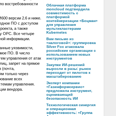
 по востребованности
Облачная платформа
moncloud подтвердила
совместимость с
платформой
00 версии 2.6 и ниже.
контейнеризации «Боцман»
едное ПО с доступом
для управления
оекта, а также
мультикластерами
Kubernetes
лу OPC. Все четыре
ной информации.
Вам письмо из
«налоговой»: группировка
Silver Fox атаковала
анные уязвимости,
российские организации с
емое ПО. В число
использованием новых
ем управления от атак
инструментов
лиц, запрет на прямое
Закупки ИИ-решений
 (почта,
выросли в разы: рынок
переходит от пилотов к
ям только через
масштабированию
рование всех
Эксперт компании
стемам управления.
«Газинформсервис»
ции вендора.
предложила инструмент,
оценивающий
безопасность ИИ
Технологическая синергия
и операционная
эффективность: «Группа