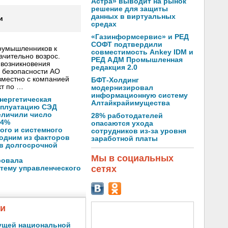
Астра» выводит на рынок
решение для защиты
данных в виртуальных
и
средах
«Газинформсервис» и РЕД
СОФТ подтвердили
лоумышленников к
совместимость Ankey IDM и
ачительно возрос.
РЕД АДМ Промышленная
 возникновения
редакция 2.0
 безопасности АО
вместно с компанией
БФТ-Холдинг
кт по …
модернизировал
информационную систему
нергетическая
Алтайкрайимущества
ксплуатацию СЭД
еличили число
28% работодателей
14%
опасаются ухода
ого и системного
сотрудников из-за уровня
 одним из факторов
заработной платы
 в долгосрочной
Мы в социальных
ровала
сетях
тему управленческого
жи
ущей национальной