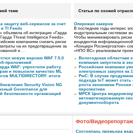
жей теме
Статьи по схожей отрасл
а защиту веб-сервисов за счет
Опережая хакеров
и TI Feeds
В последние годы интерес з
» объявила об интеграции «Гарда
индустриальным системам зн
арда Threat Intelligence Feeds».
Чтобы минимизировать риски
сийским компаниям снизить риски
инцидентов информационной
затраты на их предотвращение за
«Концерн Росэнергоатом» со
сованной и …
«НПО ВС» реализовали прое
устил новую версию WAF 7.5.0
Вологодская областная э
еб-приложений
компания запустила в э
арда WAF: упростили работу
Российские компании ув
рам и повысили качество ML
электронных закупок на 
огов MULTIDIRECTORY: итоги
PwC: В случае продуманн
подхода IoT может стать
новление Security Vision NG
роста экономики России
ксный Governance для
перспективе
ой безопасности организаций
МРСК Центра модернизи
автоматизированную сис
документооборота
Фото/Видеорепорта
Состоялась премьера вед