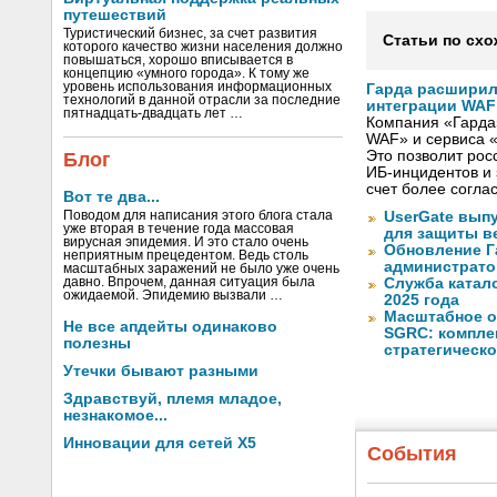
путешествий
Туристический бизнес, за счет развития
Статьи по схо
которого качество жизни населения должно
повышаться, хорошо вписывается в
концепцию «умного города». К тому же
уровень использования информационных
Гарда расширил
технологий в данной отрасли за последние
интеграции WAF 
пятнадцать-двадцать лет …
Компания «Гарда
WAF» и сервиса «Г
Это позволит рос
Блог
ИБ-инцидентов и 
счет более согла
Вот те два...
Поводом для написания этого блога стала
UserGate вып
уже вторая в течение года массовая
для защиты в
вирусная эпидемия. И это стало очень
Обновление Г
неприятным прецедентом. Ведь столь
администрато
масштабных заражений не было уже очень
давно. Впрочем, данная ситуация была
Служба катал
ожидаемой. Эпидемию вызвали …
2025 года
Масштабное об
Не все апдейты одинаково
SGRC: компле
полезны
стратегическ
Утечки бывают разными
Здравствуй, племя младое,
незнакомое...
Инновации для сетей X5
События