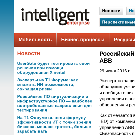
Новости
Но
Перспективные
Мобильность
Бизнес-процессы
Ресурсы
Новости
Российский
ABB
UserGate будет тестировать свои
решения при помощи
29 июня 2016 г.
оборудования Xinertel
Эксперты на Т1 Форуме: как
Эксперт по защи
множить ИИ-возможности,
обнаружил уязви
сокращая риски
и сообщил о них
Российское ПО виртуализации и
управления в эн
инфраструктурное ПО — наиболее
обновления и ре
востребованные направления для
тестирования
Как отмечается 
На Т1 Форуме вывели формулу
IED) от компани
эффективности ИТ с точки зрения
бизнеса: меньше тратить, больше
управления ABB 
зарабатывать
«Безопасность п