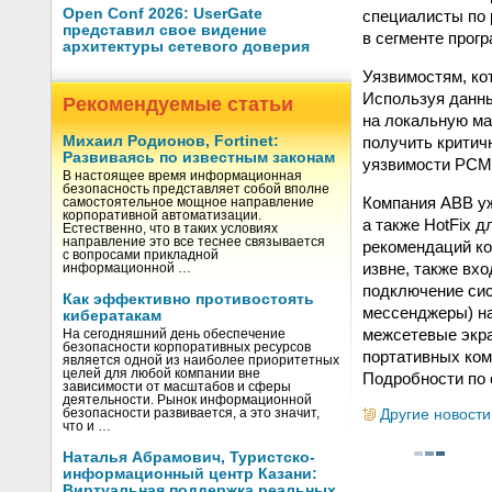
Open Conf 2026: UserGate
специалисты по 
представил свое видение
в сегменте прог
архитектуры сетевого доверия
Уязвимостям, ко
Используя данны
Рекомендуемые статьи
на локальную ма
получить критич
Михаил Родионов, Fortinet:
Развиваясь по известным законам
уязвимости PCM6
В настоящее время информационная
безопасность представляет собой вполне
Компания ABB уж
самостоятельное мощное направление
корпоративной автоматизации.
а также HotFix 
Естественно, что в таких условиях
направление это все теснее связывается
рекомендаций к
с вопросами прикладной
извне, также вх
информационной …
подключение сис
Как эффективно противостоять
мессенджеры) на
кибератакам
межсетевые экра
На сегодняшний день обеспечение
безопасности корпоративных ресурсов
портативных ком
является одной из наиболее приоритетных
целей для любой компании вне
Подробности по 
зависимости от масштабов и сферы
деятельности. Рынок информационной
Другие новости
безопасности развивается, а это значит,
что и …
Наталья Абрамович, Туристско-
информационный центр Казани:
Виртуальная поддержка реальных