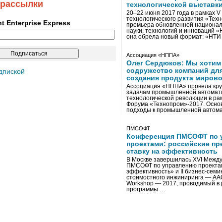
 рассылки
технологической выставк
20–22 июня 2017 года в рамках 
технологического развития «Тех
ent Enterprise Express
премьера обновленной национал
науки, технологий и инноваций 
она обрела новый формат: «НТ
Ассоциация «НППА»
Олег Сердюков: Мы хотим
содружество компаний дл
дпиской
создания продукта мирово
Ассоциация «НППА» провела кру
задачам промышленной автомати
технологической революции в ра
Форума «Технопром»-2017. Осно
подходы к промышленной автома
ПМСОФТ
Конференция ПМСОФТ по 
проектами: российские пр
ставку на эффективность
В Москве завершилась XVI Межд
ПМСОФТ по управлению проекта
эффективность» и II бизнес-сем
стоимостного инжиниринга — AA
Workshop — 2017, проводимый в 
программы …