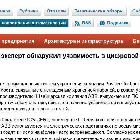
мера
Рубрики
Отрасли
Тематические обзоры
Со
 направления автоматизации
RSS
Подписка
 предприятия
Архитектура и инфраструктура
Бе
 эксперт обнаружил уязвимость в цифровой
те промышленных систем управления компании Positive Technol
мости, связанные с ненадежным хранением паролей, в конфиг
 производителю. Швейцарская компания ABB, выпускающая ПО
ергетическом секторе, признала наличие уязвимостей и выпуст
комендации для пользователей.
в бюллетене ICS-CERT, инженерное ПО для контроля промышле
и ABB используются на электрических подстанциях по всему ми
входят в число наиболее часто встречающихся. Согласно исс
ромышленных систем в цифрах», проведенному экспертами Posit