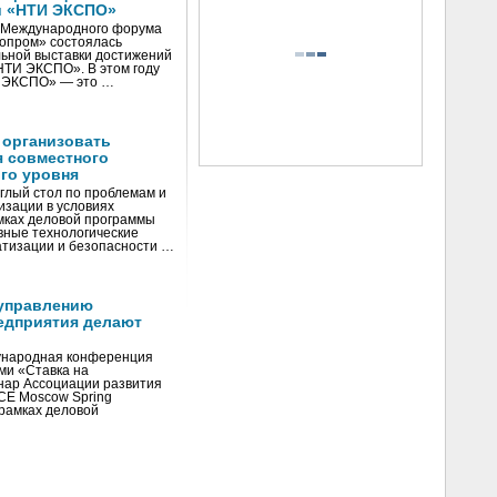
и «НТИ ЭКСПО»
V Международного форума
нопром» состоялась
ьной выставки достижений
«НТИ ЭКСПО». В этом году
И ЭКСПО» — это …
 организовать
я совместного
го уровня
глый стол по проблемам и
зации в условиях
мках деловой программы
вные технологические
тизации и безопасности …
управлению
едприятия делают
ународная конференция
ми «Ставка на
инар Ассоциации развития
CE Moscow Spring
рамках деловой