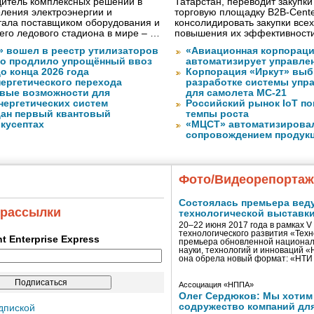
водитель комплексных решений в
Татарстан, переводит закупк
ления электроэнергии и
торговую площадку B2B-Cente
тала поставщиком оборудования и
консолидировать закупки всех
го ледового стадиона в мире – …
повышения их эффективност
» вошел в реестр утилизаторов
«Авиационная корпораци
о продлило упрощённый ввоз
автоматизирует управле
о конца 2026 года
Корпорация «Иркут» выб
нергетического перехода
разработке системы упр
вые возможности для
для самолета МС-21
нергетических систем
Российский рынок IoT п
дан первый квантовый
темпы роста
 кусептах
«МЦСТ» автоматизирова
сопровождением продук
Фото/Видеорепорта
Состоялась премьера вед
 рассылки
технологической выставк
20–22 июня 2017 года в рамках 
технологического развития «Тех
ent Enterprise Express
премьера обновленной национал
науки, технологий и инноваций 
она обрела новый формат: «НТ
Ассоциация «НППА»
Олег Сердюков: Мы хотим
содружество компаний дл
дпиской