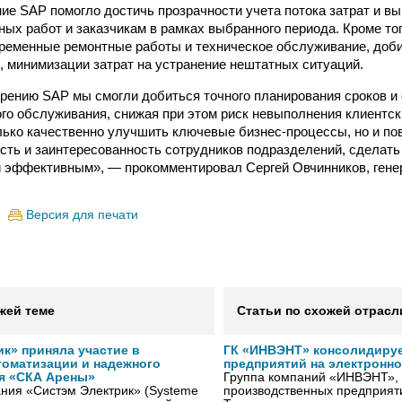
ие SAP помогло достичь прозрачности учета потока затрат и выр
ных работ и заказчикам в рамках выбранного периода. Кроме то
ременные ремонтные работы и техническое обслуживание, доби
, минимизации затрат на устранение нештатных ситуаций.
рению SAP мы смогли добиться точного планирования сроков и
ого обслуживания, снижая при этом риск невыполнения клиентск
лько качественно улучшить ключевые бизнес-процессы, но и по
ть и заинтересованность сотрудников подразделений, сделать
 эффективным», — прокомментировал Сергей Овчинников, гене
Версия для печати
жей теме
Статьи по схожей отрасл
к» приняла участие в
ГК «ИНВЭНТ» консолидируе
томатизации и надежного
предприятий на электронн
я «СКА Арены»
Группа компаний «ИНВЭНТ»,
ния «Систэм Электрик» (Systeme
производственных предприяти