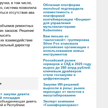
учки, в том числе,
Облачная платформа
го, система позволила
moncloud подтвердила
ться отсутствия ава
совместимость с
платформой
контейнеризации «Боцман»
для управления
 объемов ремонтных
мультикластерами
их заказов. Решение
Kubernetes
высить
Вам письмо из
 их взаимодействие
«налоговой»: группировка
Silver Fox атаковала
ральный директор
российские организации с
использованием новых
инструментов
Российский рынок
серверов и СХД в 2025 году
вырос до 280 млрд рублей:
ключевым драйвером
стали госзакупки и
цифровизация
и
Закупки ИИ-решений
выросли в разы: рынок
переходит от пилотов к
т закупки девяти
масштабированию
ой площадке
Эксперт компании
 объединяющая девять
«Газинформсервис»
й в Республике