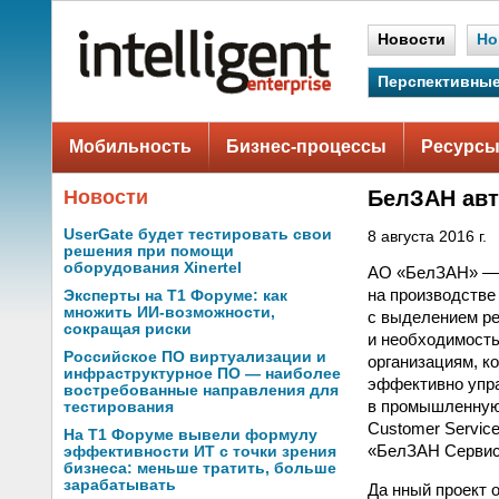
Новости
Но
Перспективные
Мобильность
Бизнес-процессы
Ресурсы
Новости
БелЗАН авт
UserGate будет тестировать свои
8 августа 2016 г.
решения при помощи
оборудования Xinertel
АО «БелЗАН» — 
на производстве
Эксперты на Т1 Форуме: как
множить ИИ-возможности,
с выделением ре
сокращая риски
и необходимость
Российское ПО виртуализации и
организациям, 
инфраструктурное ПО — наиболее
эффективно упр
востребованные направления для
в промышленную
тестирования
Customer Servic
На Т1 Форуме вывели формулу
«БелЗАН Сервис»
эффективности ИТ с точки зрения
бизнеса: меньше тратить, больше
зарабатывать
Да нный проект 