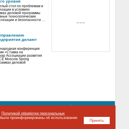
го уровня
глый стол по проблемам и
зации в условиях
мках деловой программы
вные технологические
тизации и безопасности …
управлению
едприятия делают
ународная конференция
ми «Ставка на
инар Ассоциации развития
CE Moscow Spring
рамках деловой
орядке использования материалов сайта
emag.ru
..
с
Политикой обработки персональных
о были проинформированы об использовании
Принять