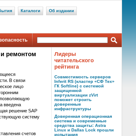
бытия
Каталоги
Об издании
зопасность
 и ремонтом
Лидеры
читательского
рейтинга
ующееся
Совместимость серверов
ти. В связи
Inferit RS (кластер «СФ Тех»
еское лицо
ГК Softline) с системой
защищенной
торонним
виртуализации zVirt
, позволяющую
поможет строить
а введена
доверенные
инфраструктуры
ющая решение SAP
ествующую систему
Доверенная операционная
система и современные
средства защиты: Astra
Linux и Dallas Lock прошли
ставления счетов
испытания