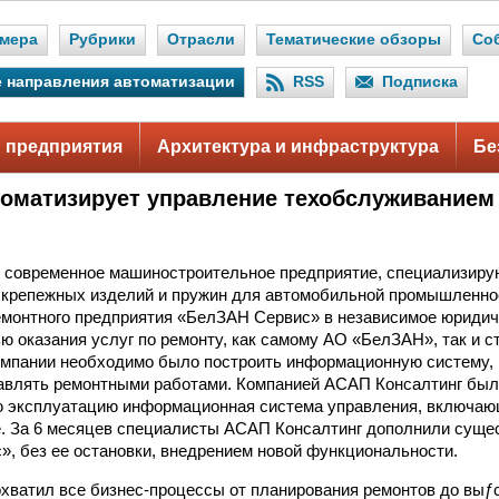
мера
Рубрики
Отрасли
Тематические обзоры
Со
 направления автоматизации
RSS
Подписка
 предприятия
Архитектура и инфраструктура
Бе
оматизирует управление техобслуживанием
современное машиностроительное предприятие, специализир
 крепежных изделий и пружин для автомобильной промышленнос
монтного предприятия «БелЗАН Сервис» в независимое юридич
ю оказания услуг по ремонту, как самому АО «БелЗАН», так и с
компании необходимо было построить информационную систему
авлять ремонтными работами. Компанией АСАП Консалтинг был
 эксплуатацию информационная система управления, включа
e. За 6 месяцев специалисты АСАП Консалтинг дополнили сущ
, без ее остановки, внедрением новой функциональности.
охватил все бизнес-процессы от планирования ремонтов до выƒ