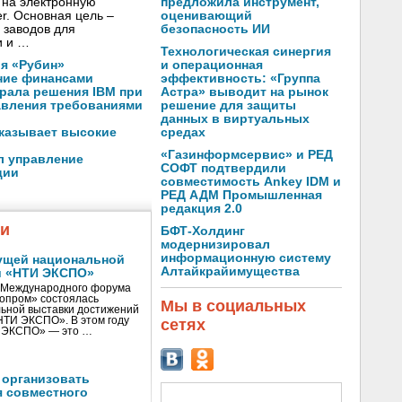
предложила инструмент,
и на электронную
оценивающий
r. Основная цель –
безопасность ИИ
 заводов для
и и …
Технологическая синергия
и операционная
я «Рубин»
эффективность: «Группа
ние финансами
Астра» выводит на рынок
рала решения IBM при
решение для защиты
авления требованиями
данных в виртуальных
средах
оказывает высокие
«Газинформсервис» и РЕД
л управление
СОФТ подтвердили
ции
совместимость Ankey IDM и
РЕД АДМ Промышленная
редакция 2.0
жи
БФТ-Холдинг
модернизировал
информационную систему
ущей национальной
Алтайкрайимущества
и «НТИ ЭКСПО»
V Международного форума
нопром» состоялась
Мы в социальных
ьной выставки достижений
«НТИ ЭКСПО». В этом году
сетях
И ЭКСПО» — это …
 организовать
я совместного