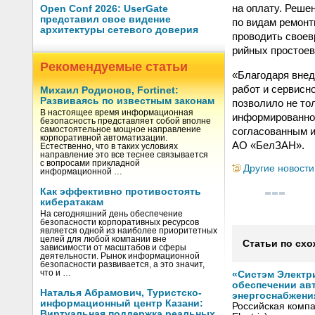
на оплату. Решен
Open Conf 2026: UserGate
представил свое видение
по видам ремонт
архитектуры сетевого доверия
проводить своев
рийных простоев
Рекомендуемые статьи
«Благодаря внед
работ и сервисн
Михаил Родионов, Fortinet:
Развиваясь по известным законам
позволило не то
В настоящее время информационная
информированнос
безопасность представляет собой вполне
согласованным и
самостоятельное мощное направление
корпоративной автоматизации.
АО «БелЗАН».
Естественно, что в таких условиях
направление это все теснее связывается
с вопросами прикладной
Другие новости
информационной …
Как эффективно противостоять
кибератакам
На сегодняшний день обеспечение
безопасности корпоративных ресурсов
является одной из наиболее приоритетных
целей для любой компании вне
Статьи по схо
зависимости от масштабов и сферы
деятельности. Рынок информационной
безопасности развивается, а это значит,
что и …
«Систэм Электри
обеспечении ав
Наталья Абрамович, Туристско-
энергоснабжени
информационный центр Казани:
Российская компа
Виртуальная поддержка реальных