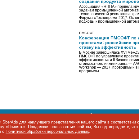
создания продукта мирово
Ассоциация «НППА» провела кру
задачам промышленной автомати
технологической революции в ра
Форума «Технопром»-2017. Осно
подходы к промышленной автома
ПМСОФТ
Конференция ПМСОФТ по 
проектами: российские пр
ставку на эффективность
В Москве завершилась XVI Межд
ПМСОФТ по управлению проекта
эффективность» и II бизнес-сем
стоимостного инжиниринга — AA
Workshop — 2017, проводимый в 
программы …
ости персональных данных
,
информация об авторских правах и п
фон: +7 495 974-22-60. Факс: +7 495 974-22-63. E-mail:
siteeditor@i
 SberAds для наилучшего представления нашего сайта в соответствии 
опку «Принять». Продолжая пользоваться сайтом, Вы подтверждаете, чт
ы IT-рынка
ы с
Политикой обработки персональных данных
.