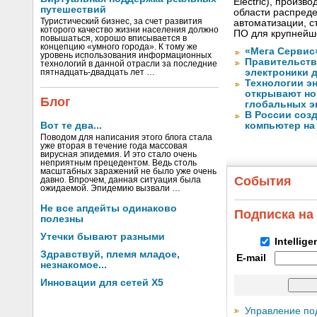
Electric), произ
путешествий
области распреде
Туристический бизнес, за счет развития
автоматизации, с
которого качество жизни населения должно
ПО для крупнейше
повышаться, хорошо вписывается в
концепцию «умного города». К тому же
«Мега Сервис
уровень использования информационных
Правительств
технологий в данной отрасли за последние
электроники д
пятнадцать-двадцать лет …
Технологии э
открывают но
Блог
глобальных э
В России соз
Вот те два...
компьютер на
Поводом для написания этого блога стала
уже вторая в течение года массовая
вирусная эпидемия. И это стало очень
неприятным прецедентом. Ведь столь
масштабных заражений не было уже очень
События
давно. Впрочем, данная ситуация была
ожидаемой. Эпидемию вызвали …
Не все апдейты одинаково
Подписка на
полезны
Утечки бывают разными
Intellig
Здравствуй, племя младое,
E-mail
незнакомое...
Инновации для сетей X5
Управление по