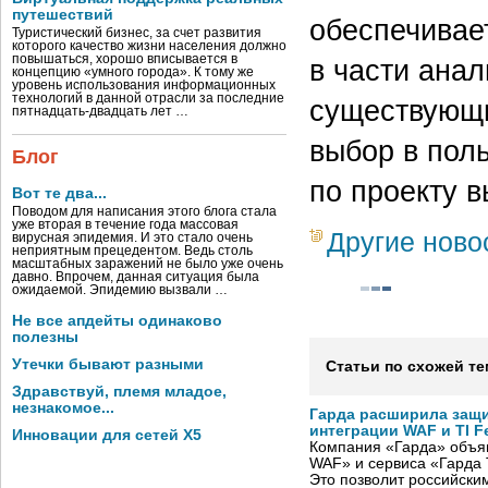
путешествий
обеспечивае
Туристический бизнес, за счет развития
которого качество жизни населения должно
повышаться, хорошо вписывается в
в части ана
концепцию «умного города». К тому же
уровень использования информационных
технологий в данной отрасли за последние
существующи
пятнадцать-двадцать лет …
выбор в пол
Блог
по проекту 
Вот те два...
Поводом для написания этого блога стала
уже вторая в течение года массовая
Другие ново
вирусная эпидемия. И это стало очень
неприятным прецедентом. Ведь столь
масштабных заражений не было уже очень
давно. Впрочем, данная ситуация была
ожидаемой. Эпидемию вызвали …
Не все апдейты одинаково
полезны
Утечки бывают разными
Статьи по схожей те
Здравствуй, племя младое,
незнакомое...
Гарда расширила защи
интеграции WAF и TI F
Инновации для сетей X5
Компания «Гарда» объя
WAF» и сервиса «Гарда T
Это позволит российски