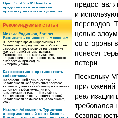
предоставля
Open Conf 2026: UserGate
представил свое видение
архитектуры сетевого доверия
и использую
переводов. 
Рекомендуемые статьи
целью злоум
Михаил Родионов, Fortinet:
Развиваясь по известным законам
со стороны 
В настоящее время информационная
безопасность представляет собой вполне
самостоятельное мощное направление
понесет сер
корпоративной автоматизации.
Естественно, что в таких условиях
направление это все теснее связывается
потери.
с вопросами прикладной
информационной …
Как эффективно противостоять
Поскольку М
кибератакам
На сегодняшний день обеспечение
безопасности корпоративных ресурсов
приложений 
является одной из наиболее приоритетных
целей для любой компании вне
зависимости от масштабов и сферы
реализации 
деятельности. Рынок информационной
безопасности развивается, а это значит,
что и …
требовался 
Наталья Абрамович, Туристско-
безопасност
информационный центр Казани:
Виртуальная поддержка реальных