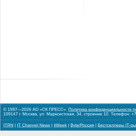
© 1997—2026 АО «СК ПРЕСС».
Политика конфиденциальности п
109147 г. Москва, ул. Марксистская, 34, строение 10. Телефон: +7
ITRN
|
IT Channel News
|
itWeek
|
Byte/Россия
|
Бестселлеры IT-ры