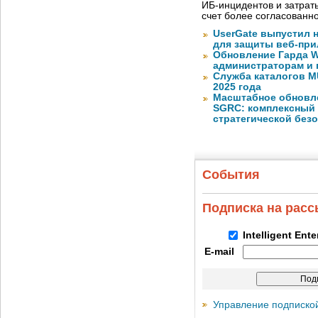
ИБ-инцидентов и затрат
счет более согласованн
UserGate выпустил 
для защиты веб-пр
Обновление Гарда W
администраторам и 
Служба каталогов M
2025 года
Масштабное обновлен
SGRC: комплексный 
стратегической без
События
Подписка на рас
Intelligent Ent
E-mail
Управление подписко