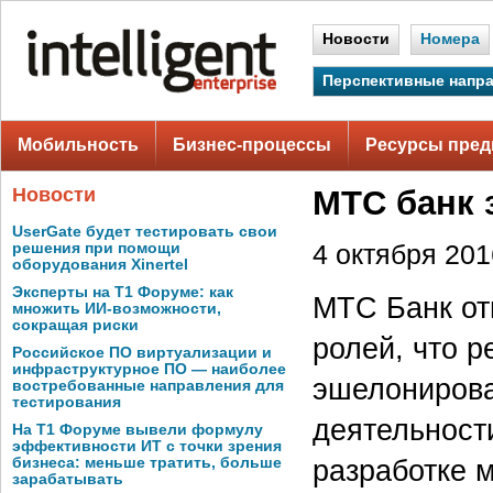
Новости
Номера
Перспективные напр
Мобильность
Бизнес-процессы
Ресурсы пред
Новости
МТС банк 
UserGate будет тестировать свои
решения при помощи
4 октября 2016
оборудования Xinertel
Эксперты на Т1 Форуме: как
МТС Банк от
множить ИИ-возможности,
сокращая риски
ролей, что р
Российское ПО виртуализации и
инфраструктурное ПО — наиболее
эшелонирова
востребованные направления для
тестирования
деятельност
На Т1 Форуме вывели формулу
эффективности ИТ с точки зрения
разработке 
бизнеса: меньше тратить, больше
зарабатывать