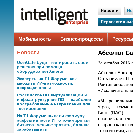
Новости
Но
Перспективные
Мобильность
Бизнес-процессы
Ресурсы
Новости
Абсолют Ба
UserGate будет тестировать свои
24 октября 2016 г
решения при помощи
оборудования Xinertel
Абсолют Банк пр
Он занимает 11-
Эксперты на Т1 Форуме: как
множить ИИ-возможности,
Рейтинговое аге
сокращая риски
«Исключительно 
Российское ПО виртуализации и
инфраструктурное ПО — наиболее
«Мы решили мигр
востребованные направления для
угроз, — коммен
тестирования
Банк“ (ПАО). — 
На Т1 Форуме вывели формулу
сравнивали реше
эффективности ИТ с точки зрения
сыграло качеств
бизнеса: меньше тратить, больше
зарабатывать
технологиям, а 