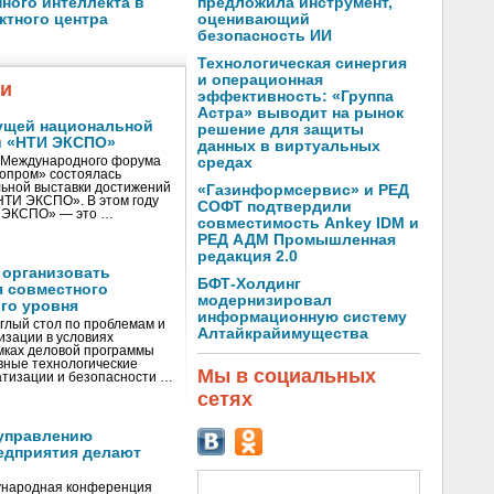
предложила инструмент,
ного интеллекта в
оценивающий
ктного центра
безопасность ИИ
Технологическая синергия
и операционная
жи
эффективность: «Группа
Астра» выводит на рынок
ущей национальной
решение для защиты
и «НТИ ЭКСПО»
данных в виртуальных
V Международного форума
средах
нопром» состоялась
ьной выставки достижений
«Газинформсервис» и РЕД
«НТИ ЭКСПО». В этом году
СОФТ подтвердили
И ЭКСПО» — это …
совместимость Ankey IDM и
РЕД АДМ Промышленная
редакция 2.0
 организовать
БФТ-Холдинг
я совместного
модернизировал
го уровня
информационную систему
глый стол по проблемам и
Алтайкрайимущества
зации в условиях
мках деловой программы
вные технологические
Мы в социальных
тизации и безопасности …
сетях
управлению
едприятия делают
ународная конференция