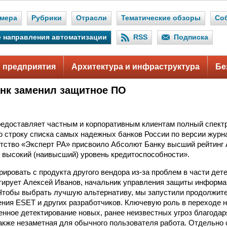
мера
Рубрики
Отрасли
Тематические обзоры
Со
 направления автоматизации
RSS
Подписка
 предприятия
Архитектура и инфраструктура
Бе
нк заменил защитное ПО
.
едоставляет частным и корпоративным клиентам полный спектр
ю строку списка самых надежных банков России по версии жур
нтство «Эксперт РА» присвоило Абсолют Банку высший рейтинг
высокий (наивысший) уровень кредитоспособности».
ировать с продукта другого вендора из-за проблем в части дет
тирует Алексей Иванов, начальник управления защиты информ
Чтобы выбрать лучшую альтернативу, мы запустили продолжите
ния ESET и других разработчиков. Ключевую роль в переходе
енное детектирование новых, ранее неизвестных угроз благода
также незаметная для обычного пользователя работа. Отдельно 