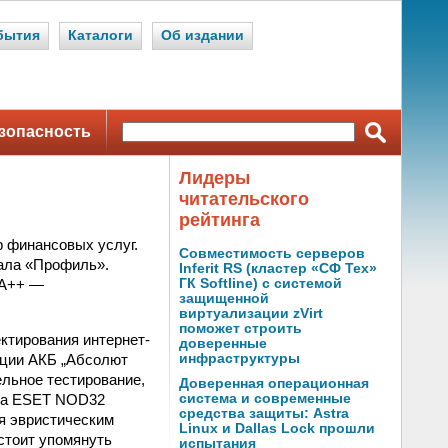
бытия
Каталоги
Об издании
зопасность
Лидеры
читательского
рейтинга
 финансовых услуг.
Совместимость серверов
нала «Профиль».
Inferit RS (кластер «СФ Тех»
 А++ —
ГК Softline) с системой
защищенной
виртуализации zVirt
поможет строить
ектирования интернет-
доверенные
ации АКБ „Абсолют
инфраструктуры
льное тестирование,
Доверенная операционная
 на ESET NOD32
система и современные
средства защиты: Astra
ря эвристическим
Linux и Dallas Lock прошли
стоит упомянуть
испытания