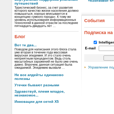
«Континент 4»
путешествий
Туристический бизнес, за счет развития
которого качество жизни населения должно
повышаться, хорошо вписывается в
концепцию «умного города». К тому же
События
уровень использования информационных
технологий в данной отрасли за последние
пятнадцать-двадцать лет …
Подписка на
Блог
Intellig
Вот те два...
E-mail
Поводом для написания этого блога стала
уже вторая в течение года массовая
вирусная эпидемия. И это стало очень
неприятным прецедентом. Ведь столь
масштабных заражений не было уже очень
давно. Впрочем, данная ситуация была
Управление по
ожидаемой. Эпидемию вызвали …
Не все апдейты одинаково
полезны
Утечки бывают разными
Здравствуй, племя младое,
незнакомое...
Инновации для сетей X5