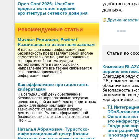
удобство центра
Open Conf 2026: UserGate
представил свое видение
данных».
архитектуры сетевого доверия
Другие новости
Рекомендуемые статьи
Михаил Родионов, Fortinet:
Развиваясь по известным законам
В настоящее время информационная
Статьи по схо
безопасность представляет собой вполне
самостоятельное мощное направление
корпоративной автоматизации.
Естественно, что в таких условиях
Компания BLAZ
направление это все теснее связывается
версию системы 
с вопросами прикладной
информационной …
Благодаря ряду 
2.5, помимо рас
Как эффективно противостоять
обеспечивает за
кибератакам
безопасность экс
На сегодняшний день обеспечение
оптимизирована д
безопасности корпоративных ресурсов
корпоративных …
является одной из наиболее приоритетных
целей для любой компании вне
Т1 Интеграция
зависимости от масштабов и сферы
DDoS-атак сов
деятельности. Рынок информационной
Основные ист
безопасности развивается, а это значит,
что и …
это инфрастр
Гарда расшир
Наталья Абрамович, Туристско-
интеграции WA
информационный центр Казани:
Innostage по
Виртуальная поддержка реальных