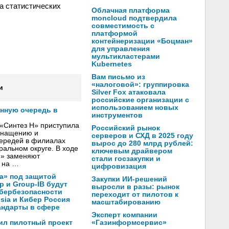
а статистических
Облачная платформа
moncloud подтвердила
совместимость с
платформой
контейнеризации «Боцман»
для управления
мультикластерами
Kubernetes
Вам письмо из
«налоговой»: группировка
и
Silver Fox атаковала
российские организации с
использованием новых
онную очередь в
инструментов
«Синтез Н» приступила
Российский рынок
оснащению и
серверов и СХД в 2025 году
чередей в филиалах
вырос до 280 млрд рублей:
альном округе. В ходе
ключевым драйвером
Н» заменяют
стали госзакупки и
 на …
цифровизация
а» под защитой
Закупки ИИ-решений
p и Group-IB будут
выросли в разы: рынок
ибербезопасности
переходит от пилотов к
ssia и Кибер Россия
масштабированию
андарты в сфере
Эксперт компании
«Газинформсервис»
ил пилотный проект