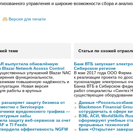
лизованного управления и широкие возможности сбора и анализ
Версия для печати
жей теме
Статьи по схожей отрасл
AR выпустила обновлённую
Банк ВТБ запускает электр
Blazar Network Access Control
Сибирском регионе
существенных улучшений Blazar NAC
В мае 2017 года ООО Фирма 
ширения функциональности,
к реализации проекта по до
казчикам повышенную надёжность и
пусконаладке электронных о
плуатации. Новая версия
Банка ВТБ в Сибирском федер
ля работы в крупных
работ специалисты «Синтез 
существующее оборудование
 расширяет защиту бизнеса от
Данные «Россельхозбанк
местно с Servicepipe
Blackmoon Financial Grou
очники вредоносного трафика —
сотрудничать в сфере к
уктурные хабы
ВЭБ, АСИ, WorldSkills Ru
ила защиту веб-сервисов за счет
сформируют учебные ст
F и TI Feeds
прорывных технологий
дтвердила эффективность NGFW
Банк «Открытие» заверш