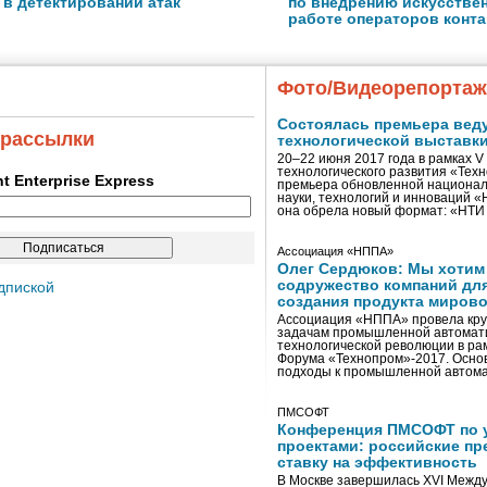
 в детектировании атак
по внедрению искусствен
работе операторов конта
Фото/Видеорепорта
Состоялась премьера вед
 рассылки
технологической выставк
20–22 июня 2017 года в рамках 
технологического развития «Тех
ent Enterprise Express
премьера обновленной национал
науки, технологий и инноваций 
она обрела новый формат: «НТ
Ассоциация «НППА»
Олег Сердюков: Мы хотим
содружество компаний дл
дпиской
создания продукта мирово
Ассоциация «НППА» провела кру
задачам промышленной автомати
технологической революции в ра
Форума «Технопром»-2017. Осно
подходы к промышленной автома
ПМСОФТ
Конференция ПМСОФТ по 
проектами: российские пр
ставку на эффективность
В Москве завершилась XVI Межд