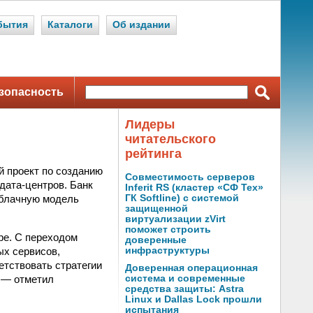
бытия
Каталоги
Об издании
зопасность
Лидеры
читательского
рейтинга
й проект по созданию
Совместимость серверов
дата-центров. Банк
Inferit RS (кластер «СФ Тех»
облачную модель
ГК Softline) с системой
защищенной
виртуализации zVirt
поможет строить
ре. С переходом
доверенные
ых сервисов,
инфраструктуры
етствовать стратегии
Доверенная операционная
, — отметил
система и современные
средства защиты: Astra
Linux и Dallas Lock прошли
испытания