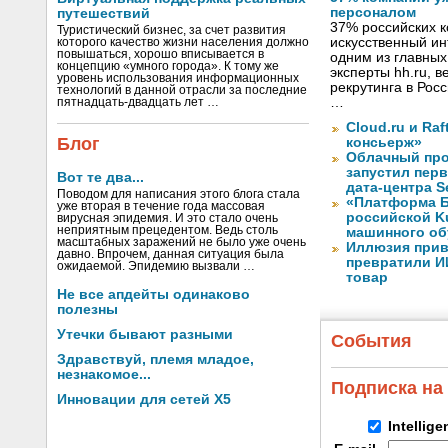
персоналом
путешествий
37% российских 
Туристический бизнес, за счет развития
искусственный ин
которого качество жизни населения должно
повышаться, хорошо вписывается в
одним из главных
концепцию «умного города». К тому же
эксперты hh.ru, 
уровень использования информационных
рекрутинга в Рос
технологий в данной отрасли за последние
…
пятнадцать-двадцать лет …
Cloud.ru и Ra
Блог
консьерж»
Облачный про
запустил перв
Вот те два...
дата-центра S
Поводом для написания этого блога стала
«Платформа Б
уже вторая в течение года массовая
российской K
вирусная эпидемия. И это стало очень
неприятным прецедентом. Ведь столь
машинного об
масштабных заражений не было уже очень
Иллюзия прив
давно. Впрочем, данная ситуация была
превратили И
ожидаемой. Эпидемию вызвали …
товар
Не все апдейты одинаково
полезны
Утечки бывают разными
События
Здравствуй, племя младое,
незнакомое...
Подписка на
Инновации для сетей X5
Intellig