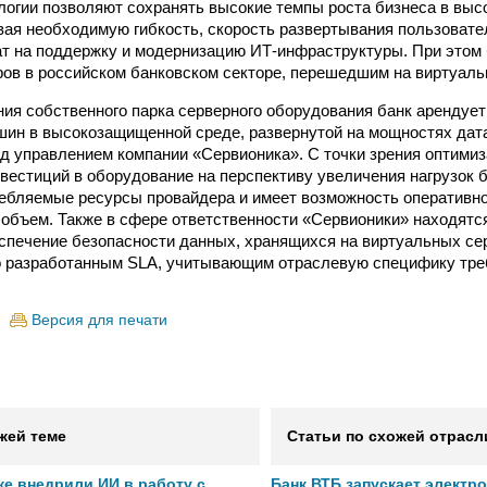
огии позволяют сохранять высокие темпы роста бизнеса в выс
вая необходимую гибкость, скорость развертывания пользовате
ат на поддержку и модернизацию ИТ-инфраструктуры. При этом
ров в российском банковском секторе, перешедшим на виртуал
ия собственного парка серверного оборудования банк арендует
ин в высокозащищенной среде, развернутой на мощностях дат
д управлением компании «Сервионика». С точки зрения оптимиз
вестиций в оборудование на перспективу увеличения нагрузок 
ебляемые ресурсы провайдера и имеет возможность оперативно
объем. Также в сфере ответственности «Сервионики» находятс
спечение безопасности данных, хранящихся на виртуальных сер
о разработанным SLA, учитывающим отраслевую специфику тре
Версия для печати
жей теме
Статьи по схожей отрасл
же внедрили ИИ в работу с
Банк ВТБ запускает электр