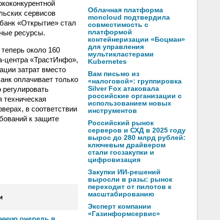
ококонкурентной
Облачная платформа
льских сервисов
moncloud подтвердила
 банк «Открытие» стал
совместимость с
ьные ресурсы.
платформой
контейнеризации «Боцман»
для управления
 теперь около 160
мультикластерами
а-центра «ТрастИнфо»,
Kubernetes
ации затрат вместо
Вам письмо из
банк оплачивает только
«налоговой»: группировка
 регулировать
Silver Fox атаковала
российские организации с
я техническая
использованием новых
верах, в соответствии
инструментов
бований к защите
Российский рынок
серверов и СХД в 2025 году
вырос до 280 млрд рублей:
ключевым драйвером
стали госзакупки и
цифровизация
Закупки ИИ-решений
выросли в разы: рынок
переходит от пилотов к
масштабированию
и
Эксперт компании
«Газинформсервис»
онную очередь в