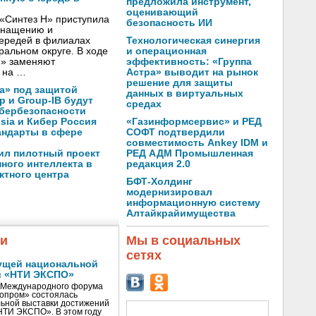
предложила инструмент,
оценивающий
«Синтез Н» приступила
безопасность ИИ
оснащению и
Технологическая синергия
чередей в филиалах
и операционная
альном округе. В ходе
эффективность: «Группа
Н» заменяют
Астра» выводит на рынок
 на …
решение для защиты
а» под защитой
данных в виртуальных
p и Group-IB будут
средах
ибербезопасности
«Газинформсервис» и РЕД
ssia и Кибер Россия
СОФТ подтвердили
андарты в сфере
совместимость Ankey IDM и
РЕД АДМ Промышленная
ил пилотный проект
редакция 2.0
ного интеллекта в
ктного центра
БФТ-Холдинг
модернизировал
информационную систему
Алтайкрайимущества
жи
Мы в социальных
сетях
ущей национальной
и «НТИ ЭКСПО»
V Международного форума
нопром» состоялась
ьной выставки достижений
«НТИ ЭКСПО». В этом году