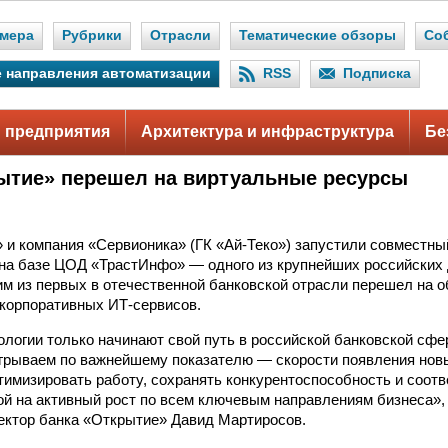
мера
Рубрики
Отрасли
Тематические обзоры
Со
 направления автоматизации
RSS
Подписка
 предприятия
Архитектура и инфраструктура
Бе
ытие» перешел на виртуальные ресурсы
.
 и компания «Сервионика» (ГК «Ай-Теко») запустили совместны
 на базе ЦОД «ТрастИнфо» — одного из крупнейших российских 
м из первых в отечественной банковской отрасли перешел на 
корпоративных ИТ-сервисов.
логии только начинают свой путь в российской банковской сфе
грываем по важнейшему показателю — скорости появления нов
имизировать работу, сохранять конкурентоспособность и соотв
ой на активный рост по всем ключевым направлениям бизнеса»
ектор банка «Открытие» Давид Мартиросов.