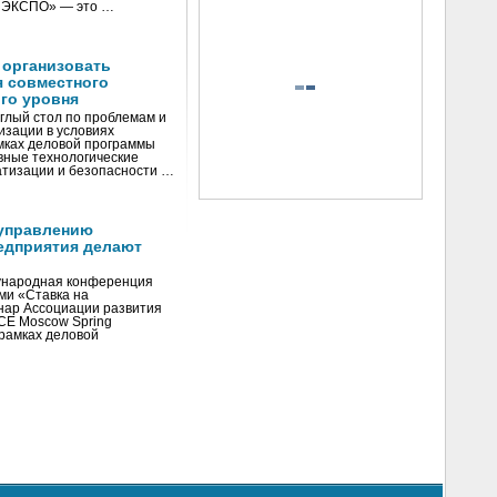
И ЭКСПО» — это …
 организовать
я совместного
го уровня
глый стол по проблемам и
зации в условиях
мках деловой программы
вные технологические
тизации и безопасности …
управлению
едприятия делают
ународная конференция
ми «Ставка на
инар Ассоциации развития
CE Moscow Spring
рамках деловой