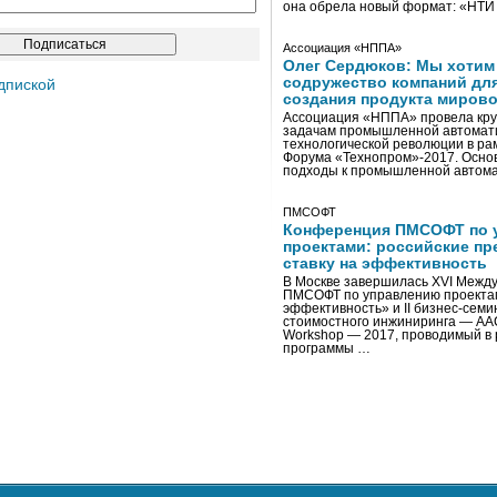
она обрела новый формат: «НТ
Ассоциация «НППА»
Олег Сердюков: Мы хотим
содружество компаний дл
дпиской
создания продукта мирово
Ассоциация «НППА» провела кру
задачам промышленной автомати
технологической революции в ра
Форума «Технопром»-2017. Осно
подходы к промышленной автома
ПМСОФТ
Конференция ПМСОФТ по 
проектами: российские пр
ставку на эффективность
В Москве завершилась XVI Межд
ПМСОФТ по управлению проекта
эффективность» и II бизнес-сем
стоимостного инжиниринга — AA
Workshop — 2017, проводимый в 
программы …