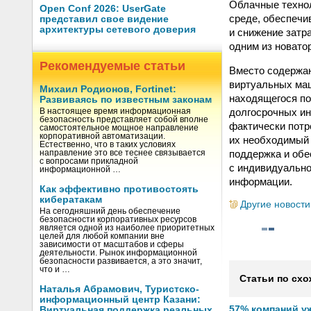
Облачные технол
Open Conf 2026: UserGate
среде, обеспечи
представил свое видение
архитектуры сетевого доверия
и снижение затр
одним из новато
Рекомендуемые статьи
Вместо содержан
виртуальных маш
Михаил Родионов, Fortinet:
находящегося по
Развиваясь по известным законам
долгосрочных ин
В настоящее время информационная
безопасность представляет собой вполне
фактически потр
самостоятельное мощное направление
корпоративной автоматизации.
их необходимый 
Естественно, что в таких условиях
поддержка и обе
направление это все теснее связывается
с вопросами прикладной
с индивидуальн
информационной …
информации.
Как эффективно противостоять
кибератакам
Другие новости
На сегодняшний день обеспечение
безопасности корпоративных ресурсов
является одной из наиболее приоритетных
целей для любой компании вне
зависимости от масштабов и сферы
деятельности. Рынок информационной
безопасности развивается, а это значит,
что и …
Статьи по схо
Наталья Абрамович, Туристско-
информационный центр Казани:
57% компаний у
Виртуальная поддержка реальных