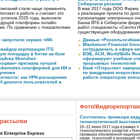
Сибирском регионе
компаний стали чаще применять
В мае 2017 года ООО Фирма 
теллект в работе и считают это
к реализации проекта по до
 успехов 2025 года, выяснили
пусконаладке электронных о
ведущей платформы онлайн-
Банка ВТБ в Сибирском федер
сии. По сравнению с показателями
работ специалисты «Синтез 
существующее оборудование
ft запустили сервис «ИИ-
Данные «Россельхозбанк
Blackmoon Financial Grou
вайдер корпорации ITG
сотрудничать в сфере к
ую площадку в Китае на базе
ВЭБ, АСИ, WorldSkills Ru
eaArea Shenzhen
сформируют учебные ст
оцман» признана лучшей
прорывных технологий
ubernetes-платформой для ИИ и
Банк «Открытие» заверш
учения
по внедрению искусствен
атности: как VPN-расширения
работе операторов конта
И-диалоги пользователей в
Фото/Видеорепорта
Состоялась премьера вед
 рассылки
технологической выставк
20–22 июня 2017 года в рамках 
технологического развития «Тех
ent Enterprise Express
премьера обновленной национал
науки, технологий и инноваций 