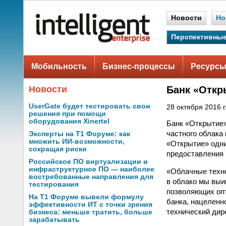
Новости
Но
Перспективные
Мобильность
Бизнес-процессы
Ресурсы
Новости
Банк «Откр
UserGate будет тестировать свои
28 октября 2016 г
решения при помощи
оборудования Xinertel
Банк «Открытие»
частного облака
Эксперты на Т1 Форуме: как
множить ИИ-возможности,
«Открытие» одни
сокращая риски
предоставления 
Российское ПО виртуализации и
инфраструктурное ПО — наиболее
«Облачные техно
востребованные направления для
в облако мы выи
тестирования
позволяющих опт
На Т1 Форуме вывели формулу
банка, нацеленн
эффективности ИТ с точки зрения
технический дир
бизнеса: меньше тратить, больше
зарабатывать