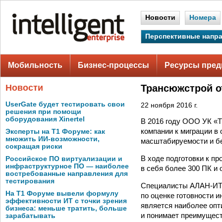
Новости
Номера
Перспективные напр
Мобильность
Бизнес-процессы
Ресурсы пред
Новости
Трансюжстрой о
UserGate будет тестировать свои
22 ноября 2016 г.
решения при помощи
оборудования Xinertel
В 2016 году ООО УК «Т
компании к миграции в о
Эксперты на Т1 Форуме: как
множить ИИ-возможности,
масштабируемости и б
сокращая риски
В ходе подготовки к п
Российское ПО виртуализации и
инфраструктурное ПО — наиболее
в себя более 300 ПК и 
востребованные направления для
тестирования
Специалисты АЛАН-ИТ 
На Т1 Форуме вывели формулу
по оценке готовности 
эффективности ИТ с точки зрения
является наиболее оп
бизнеса: меньше тратить, больше
и понимает преимущес
зарабатывать