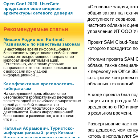
Open Conf 2026: UserGate
«Основные задачи, кот
представил свое видение
общих затрат на техни
архитектуры сетевого доверия
доступности сервисов,
частного облака и оце
Рекомендуемые статьи
управления ИТ ООО УК
Михаил Родионов, Fortinet:
Проект SAM Cloud-Read
Развиваясь по известным законам
которого проводится по
В настоящее время информационная
безопасность представляет собой вполне
самостоятельное мощное направление
Итогами проекта SAM Cl
корпоративной автоматизации.
Естественно, что в таких условиях
облака, также специал
направление это все теснее связывается
к переходу на Оffice 3
с вопросами прикладной
информационной …
со строгим контролем 
облачных технологий.
Как эффективно противостоять
кибератакам
В ходе проекта был по
На сегодняшний день обеспечение
безопасности корпоративных ресурсов
защиты от угроз для Mi
является одной из наиболее приоритетных
целей для любой компании вне
вредоносного ПО и вир
зависимости от масштабов и сферы
в реальном времени.
деятельности. Рынок информационной
безопасности развивается, а это значит,
что и …
Развертывание частного
Наталья Абрамович, Туристско-
раз дешевле, чем конк
информационный центр Казани:
которые используют Sys
Виртуальная поддержка реальных