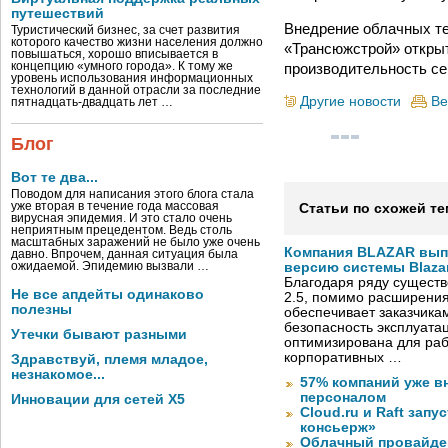
путешествий
Внедрение облачных те
Туристический бизнес, за счет развития
которого качество жизни населения должно
«Трансюжстрой» открыт
повышаться, хорошо вписывается в
производительность се
концепцию «умного города». К тому же
уровень использования информационных
технологий в данной отрасли за последние
Другие новости
Ве
пятнадцать-двадцать лет …
Блог
Вот те два...
Поводом для написания этого блога стала
уже вторая в течение года массовая
Статьи по схожей те
вирусная эпидемия. И это стало очень
неприятным прецедентом. Ведь столь
масштабных заражений не было уже очень
Компания BLAZAR вып
давно. Впрочем, данная ситуация была
ожидаемой. Эпидемию вызвали …
версию системы Blazar
Благодаря ряду существ
Не все апдейты одинаково
2.5, помимо расширени
полезны
обеспечивает заказчик
безопасность эксплуата
Утечки бывают разными
оптимизирована для раб
корпоративных …
Здравствуй, племя младое,
незнакомое...
57% компаний уже в
персоналом
Инновации для сетей X5
Cloud.ru и Raft запу
консьерж»
Облачный провайде