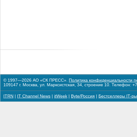
© 1997—2026 АО «СК ПРЕСС».
Политика конфиденциальности п
109147 г. Москва, ул. Марксистская, 34, строение 10. Телефон: +7
ITRN
|
IT Channel News
|
itWeek
|
Byte/Россия
|
Бестселлеры IT-ры