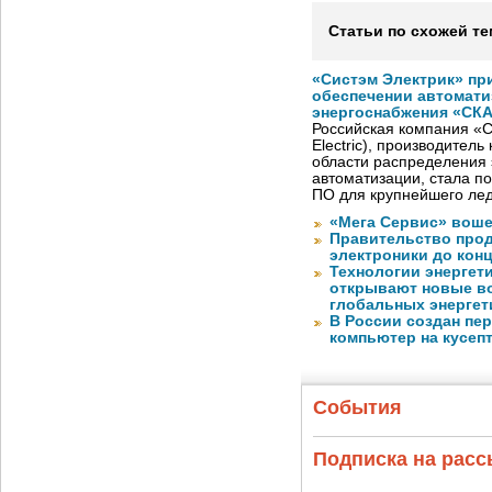
Статьи по схожей те
«Систэм Электрик» пр
обеспечении автомати
энергоснабжения «СК
Российская компания «С
Electric), производител
области распределения 
автоматизации, стала п
ПО для крупнейшего лед
«Мега Сервис» воше
Правительство про
электроники до конц
Технологии энергет
открывают новые в
глобальных энергет
В России создан пе
компьютер на кусеп
События
Подписка на рас