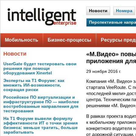
Новости
Номера
Перспективные напр
Мобильность
Бизнес-процессы
Ресурсы пред
Новости
«М.Видео» повы
приложения для
UserGate будет тестировать свои
решения при помощи
29 ноября 2016 г.
оборудования Xinertel
Эксперты на Т1 Форуме: как
Компания «М. Видео» з
множить ИИ-возможности,
стартапа VeeRoute. С 
сокращая риски
«последней мили» дост
Российское ПО виртуализации и
центра. Техническим п
инфраструктурное ПО — наиболее
решениями «М. Видео»
востребованные направления для
тестирования
В рамках проекта води
На Т1 Форуме вывели формулу
к мобильному приложен
эффективности ИТ с точки зрения
бизнеса: меньше тратить, больше
конкретного водителя 
зарабатывать
от дорожной ситуации,