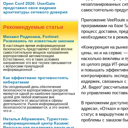
Open Conf 2026: UserGate
незапланированных ситу
представил свое видение
самостоятельно предуп
архитектуры сетевого доверия
Приложение VeeRoute и
программами на базе S
Рекомендуемые статьи
процесс доставки, пре
необходимости в режим
Михаил Родионов, Fortinet:
Развиваясь по известным законам
В настоящее время информационная
«Конкуренция на рынке
безопасность представляет собой вполне
цены, но и на сервис 
самостоятельное мощное направление
корпоративной автоматизации.
насколько вежливы и 
Естественно, что в таких условиях
направление это все теснее связывается
из целого ряда ИТ-реш
с вопросами прикладной
и повышать эффективн
информационной …
контролировать экспед
Как эффективно противостоять
издержек, связанных с
кибератакам
„М. Видео“ рассчитыва
На сегодняшний день обеспечение
безопасности корпоративных ресурсов
по управлению поставк
является одной из наиболее приоритетных
целей для любой компании вне
зависимости от масштабов и сферы
В приложении доступно
деятельности. Рынок информационной
безопасности развивается, а это значит,
адреса», «Отказ» и пр
что и …
статус в маршрутном л
Наталья Абрамович, Туристско-
проблемы с заказом бы
информационный центр Казани:
Виртуальная поддержка реальных