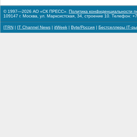
© 1997—2026 АО «СК ПРЕСС».
Политика конфиденциальности п
109147 г. Москва, ул. Марксистская, 34, строение 10. Телефон: +7
ITRN
|
IT Channel News
|
itWeek
|
Byte/Россия
|
Бестселлеры IT-ры