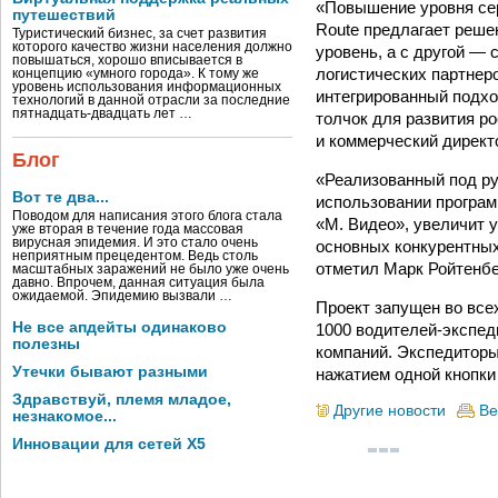
«Повышение уровня сер
путешествий
Route предлагает решен
Туристический бизнес, за счет развития
которого качество жизни населения должно
уровень, а с другой — 
повышаться, хорошо вписывается в
логистических партнеро
концепцию «умного города». К тому же
уровень использования информационных
интегрированный подхо
технологий в данной отрасли за последние
пятнадцать-двадцать лет …
толчок для развития р
и коммерческий директ
Блог
«Реализованный под ру
Вот те два...
использовании программ
Поводом для написания этого блога стала
«М. Видео», увеличит 
уже вторая в течение года массовая
вирусная эпидемия. И это стало очень
основных конкурентных
неприятным прецедентом. Ведь столь
отметил Марк Ройтенбе
масштабных заражений не было уже очень
давно. Впрочем, данная ситуация была
ожидаемой. Эпидемию вызвали …
Проект запущен во все
Не все апдейты одинаково
1000 водителей-экспед
полезны
компаний. Экспедиторы
Утечки бывают разными
нажатием одной кнопки
Здравствуй, племя младое,
Другие новости
Ве
незнакомое...
Инновации для сетей X5