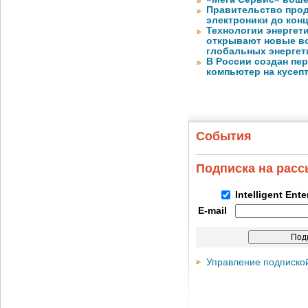
Правительство про
электроники до конц
Технологии энергет
открывают новые в
глобальных энергет
В России создан пе
компьютер на кусеп
События
Подписка на рас
Intelligent Ent
E-mail
Управление подписко