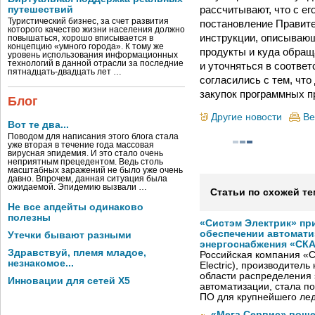
рассчитывают, что с е
путешествий
Туристический бизнес, за счет развития
постановление Правит
которого качество жизни населения должно
инструкции, описывающ
повышаться, хорошо вписывается в
концепцию «умного города». К тому же
продукты и куда обращ
уровень использования информационных
технологий в данной отрасли за последние
и уточняться в соответ
пятнадцать-двадцать лет …
согласились с тем, чт
закупок программных п
Блог
Другие новости
Ве
Вот те два...
Поводом для написания этого блога стала
уже вторая в течение года массовая
вирусная эпидемия. И это стало очень
неприятным прецедентом. Ведь столь
масштабных заражений не было уже очень
давно. Впрочем, данная ситуация была
ожидаемой. Эпидемию вызвали …
Статьи по схожей те
Не все апдейты одинаково
полезны
«Систэм Электрик» пр
обеспечении автомати
Утечки бывают разными
энергоснабжения «СК
Здравствуй, племя младое,
Российская компания «С
незнакомое...
Electric), производител
области распределения 
Инновации для сетей X5
автоматизации, стала п
ПО для крупнейшего лед
«Мега Сервис» воше