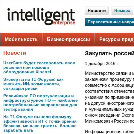
Новости
Номера
Перспективные напр
Мобильность
Бизнес-процессы
Ресурсы пред
Новости
Закупать росси
UserGate будет тестировать свои
1 декабря 2016 г.
решения при помощи
оборудования Xinertel
Министерство связи и 
заказчикам процедуру 
Эксперты на Т1 Форуме: как
множить ИИ-возможности,
совместно с Ассоциаци
сокращая риски
соответствия отечеств
Российское ПО виртуализации и
указания по применен
инфраструктурное ПО — наиболее
на допуск иностранног
востребованные направления для
и муниципальных нужд»
тестирования
очном заседании Экспе
На Т1 Форуме вывели формулу
Минкомсвязи России п
эффективности ИТ с точки зрения
бизнеса: меньше тратить, больше
зарабатывать
Информационная таблиц