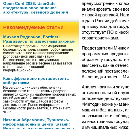
предусмотренных клас
Open Conf 2026: UserGate
представил свое видение
анализировать свои во
архитектуры сетевого доверия
с новой практикой. На
года в России действу
при закупках для госу
Рекомендуемые статьи
отсутствует ПО с нео
Михаил Родионов, Fortinet:
характеристиками.
Развиваясь по известным законам
В настоящее время информационная
Представители Минком
безопасность представляет собой вполне
программных продуктов
самостоятельное мощное направление
корпоративной автоматизации.
образом, у государств
Естественно, что в таких условиях
направление это все теснее связывается
выяснить, какие отече
с вопросами прикладной
положений постановлен
информационной …
были подготовлены Ми
Как эффективно противостоять
кибератакам
Анализ практики закуп
На сегодняшний день обеспечение
безопасности корпоративных ресурсов
антимонопольной служб
является одной из наиболее приоритетных
положение действующей
целей для любой компании вне
зависимости от масштабов и сферы
«Методические указан
деятельности. Рынок информационной
безопасности развивается, а это значит,
машин и баз данных, а
что и …
невозможности соблюде
Наталья Абрамович, Туристско-
из иностранных госуда
информационный центр Казани:
и муниципальных нужд»
Виртуальная поддержка реальных