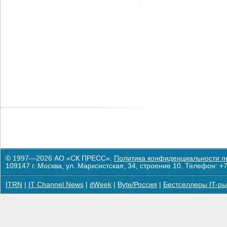
© 1997—2026 АО «СК ПРЕСС».
Политика конфиденциальности п
109147 г. Москва, ул. Марксистская, 34, строение 10. Телефон: +7
ITRN
|
IT Channel News
|
itWeek
|
Byte/Россия
|
Бестселлеры IT-ры