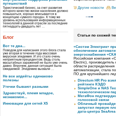
путешествий
Другие новости
Ве
Туристический бизнес, за счет развития
которого качество жизни населения должно
повышаться, хорошо вписывается в
концепцию «умного города». К тому же
уровень использования информационных
технологий в данной отрасли за последние
пятнадцать-двадцать лет …
Статьи по схожей те
Блог
Вот те два...
«Систэм Электрик» пр
Поводом для написания этого блога стала
обеспечении автомати
уже вторая в течение года массовая
энергоснабжения «СК
вирусная эпидемия. И это стало очень
Российская компания «С
неприятным прецедентом. Ведь столь
Electric), производител
масштабных заражений не было уже очень
давно. Впрочем, данная ситуация была
области распределения 
ожидаемой. Эпидемию вызвали …
автоматизации, стала п
ПО для крупнейшего лед
Не все апдейты одинаково
полезны
Directum HR Pro взя
рейтинге КЭДО
Утечки бывают разными
SimpleOne и NAS Te
технологическом па
Здравствуй, племя младое,
МегаФон подтвердил
незнакомое...
голосовой связи
Инновации для сетей X5
Облачный провайде
запустил первую пло
дата-центра SeaArea