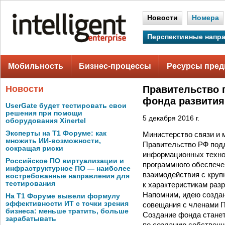
Новости
Номера
Перспективные напр
Мобильность
Бизнес-процессы
Ресурсы пред
Новости
Правительство 
фонда развития
UserGate будет тестировать свои
решения при помощи
5 декабря 2016 г.
оборудования Xinertel
Эксперты на Т1 Форуме: как
Министерство связи и 
множить ИИ-возможности,
Правительство РФ под
сокращая риски
информационных технол
Российское ПО виртуализации и
программного обеспече
инфраструктурное ПО — наиболее
взаимодействия с круп
востребованные направления для
тестирования
к характеристикам раз
Напомним, идею создан
На Т1 Форуме вывели формулу
эффективности ИТ с точки зрения
совещания с членами П
бизнеса: меньше тратить, больше
Создание фонда стане
зарабатывать
по созданию собственн