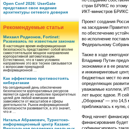
Open Conf 2026: UserGate
стран БРИКС по этому
представил свое видение
ИКТ-министров БРИКС в 
архитектуры сетевого доверия
Проект создания Росси
Рекомендуемые статьи
на заседании Правител
по обеспечению устойчи
Михаил Родионов, Fortinet:
во исполнение поставл
Развиваясь по известным законам
Федеральному Собранию
В настоящее время информационная
безопасность представляет собой вполне
самостоятельное мощное направление
Также в ходе ежегодно
корпоративной автоматизации.
Владимир Путин предл
Естественно, что в таких условиях
направление это все теснее связывается
экономики и в ее реал
с вопросами прикладной
информационной …
и инжиниринговые цент
бюджетных мест по инж
Как эффективно противостоять
кибератакам
определяющих развитие
На сегодняшний день обеспечение
уважаемые коллеги, ИТ
безопасности корпоративных ресурсов
лет вырос вдвое. Я се
является одной из наиболее приоритетных
целей для любой компании вне
„Оборонка“ — это 14,5
зависимости от масштабов и сферы
деятельности. Рынок информационной
приближалась к нулю, 
безопасности развивается, а это значит,
что и …
Фонд начнет финансиро
Наталья Абрамович, Туристско-
финансирования будет 
информационный центр Казани:
софинансировать таког
Виртуальная поддержка реальных