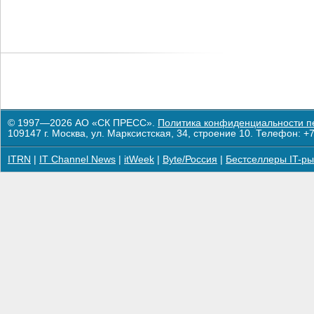
© 1997—2026 АО «СК ПРЕСС».
Политика конфиденциальности п
109147 г. Москва, ул. Марксистская, 34, строение 10. Телефон: +7
ITRN
|
IT Channel News
|
itWeek
|
Byte/Россия
|
Бестселлеры IT-ры